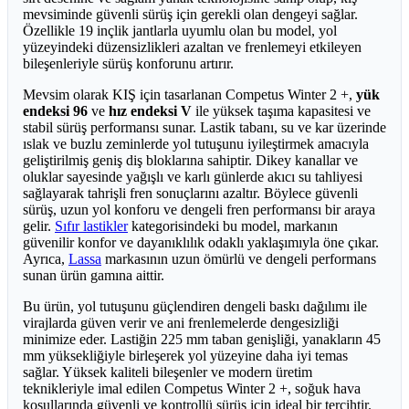
mevsiminde güvenli sürüş için gerekli olan dengeyi sağlar.
Özellikle 19 inçlik jantlarla uyumlu olan bu model, yol
yüzeyindeki düzensizlikleri azaltan ve frenlemeyi etkileyen
bileşenleriyle sürüş konforunu artırır.
Mevsim olarak KIŞ için tasarlanan Competus Winter 2 +,
yük
endeksi 96
ve
hız endeksi V
ile yüksek taşıma kapasitesi ve
stabil sürüş performansı sunar. Lastik tabanı, su ve kar üzerinde
ıslak ve buzlu zeminlerde yol tutuşunu iyileştirmek amacıyla
geliştirilmiş geniş diş bloklarına sahiptir. Dikey kanallar ve
oluklar sayesinde yağışlı ve karlı günlerde akıcı su tahliyesi
sağlayarak tahrişli fren sonuçlarını azaltır. Böylece güvenli
sürüş, uzun yol konforu ve dengeli fren performansı bir araya
gelir.
Sıfır lastikler
kategorisindeki bu model, markanın
güvenilir konfor ve dayanıklılık odaklı yaklaşımıyla öne çıkar.
Ayrıca,
Lassa
markasının uzun ömürlü ve dengeli performans
sunan ürün gamına aittir.
Bu ürün, yol tutuşunu güçlendiren dengeli baskı dağılımı ile
virajlarda güven verir ve ani frenlemelerde dengesizliği
minimize eder. Lastiğin 225 mm taban genişliği, yanakların 45
mm yüksekliğiyle birleşerek yol yüzeyine daha iyi temas
sağlar. Yüksek kaliteli bileşenler ve modern üretim
teknikleriyle imal edilen Competus Winter 2 +, soğuk hava
koşullarında güvenli ve kontrollü sürüş için ideal bir tercihtir.