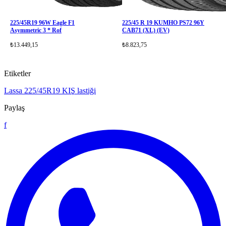
225/45R19 96W Eagle F1
225/45 R 19 KUMHO PS72 96Y
Asymmetric 3 * Rof
CAB71 (XL) (EV)
₺13.449,15
₺8.823,75
Etiketler
Lassa
225/45R19
KIŞ lastiği
Paylaş
f