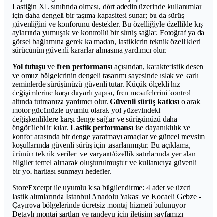
Lastiğin XL sınıfında olması, dört adedin üzerinde kullanımlar
için daha dengeli bir taşıma kapasitesi sunar; bu da sürüş
güvenliğini ve konforunu destekler. Bu özelliğiyle özellikle kış
aylarında yumuşak ve kontrollü bir sürüş sağlar. Fotoğraf ya da
görsel bağlamına gerek kalmadan, lastiklerin teknik özellikleri
sürücünün güvenli kararlar almasına yardımcı olur.
Yol tutuşu
ve
fren performansı
açısından, karakteristik desen
ve omuz bölgelerinin dengeli tasarımı sayesinde ıslak ve karlı
zeminlerde sürüşünüzü güvenli tutar. Küçük ölçekli hız
değişimlerine karşı duyarlı yapısı, fren mesafelerini kontrol
altında tutmanıza yardımcı olur.
Güvenli sürüş katkısı
olarak,
motor gücünüzle uyumlu olarak yol yüzeyindeki
değişkenliklere karşı denge sağlar ve sürüşünüzü daha
öngörülebilir kılar.
Lastik performansı
ise dayanıklılık ve
konfor arasında bir denge yaratmayı amaçlar ve güncel mevsim
koşullarında güvenli sürüş için tasarlanmıştır. Bu açıklama,
ürünün teknik verileri ve varyant/özellik satırlarında yer alan
bilgiler temel alınarak oluşturulmuştur ve kullanıcıya güvenli
bir yol haritası sunmayı hedefler.
StoreExcerpt ile uyumlu kısa bilgilendirme: 4 adet ve üzeri
lastik alımlarında İstanbul Anadolu Yakası ve Kocaeli Gebze -
Çayırova bölgelerinde ücretsiz montaj hizmeti bulunuyor.
Detaylı montaj şartları ve randevu için iletişim sayfamızı