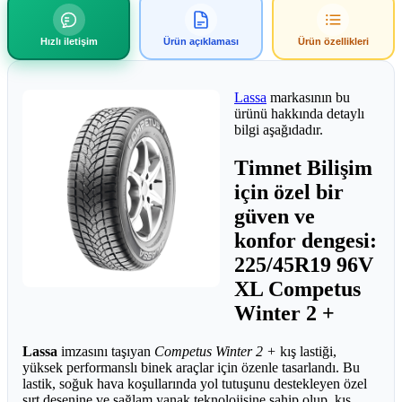
Hızlı iletişim
Ürün açıklaması
Ürün özellikleri
Lassa
markasının bu
ürünü hakkında detaylı
bilgi aşağıdadır.
Timnet Bilişim
için özel bir
güven ve
konfor dengesi:
225/45R19 96V
XL Competus
Winter 2 +
Lassa
imzasını taşıyan
Competus Winter 2 +
kış lastiği,
yüksek performanslı binek araçlar için özenle tasarlandı. Bu
lastik, soğuk hava koşullarında yol tutuşunu destekleyen özel
sırt desenine ve sağlam yanak teknolojisine sahip olup, kış