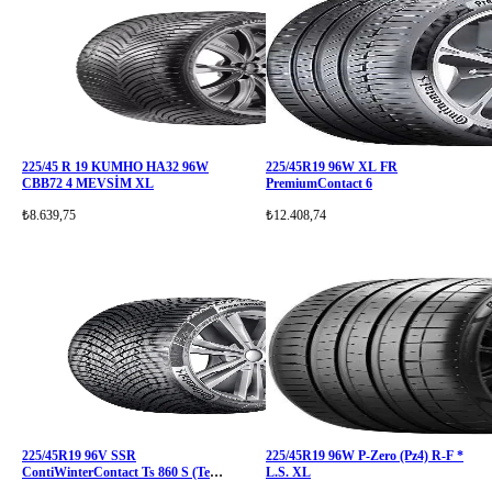
225/45 R 19 KUMHO HA32 96W
225/45R19 96W XL FR
CBB72 4 MEVSİM XL
PremiumContact 6
₺8.639,75
₺12.408,74
225/45R19 96V SSR
225/45R19 96W P-Zero (Pz4) R-F *
ContiWinterContact Ts 860 S (Tek
L.S. XL
Satılamaz)