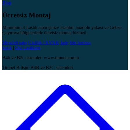
Blog
Ücretsiz Montaj
Minumum 4 Lastik siparişinize İstanbul anadolu yakası ve Gebze -
Çayırova bölgelerinde ücretsiz montaj hizmeti..
Mesafeli satış
Gizlilik / KVKK
İade
Site haritası
lastik
|
Oto Lastikleri
B4b ve B2c sistemleri www.timnet.com.tr
Timnet Bilişim B4B ve B2C sistemleri