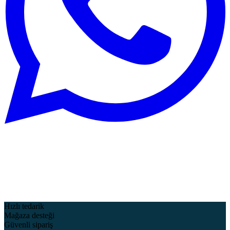
Hızlı tedarik
Mağaza desteği
Güvenli sipariş