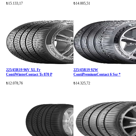
₺15.133,17
₺14.005,51
225/45R19 96V XL Fr
225/45R19 92W
ContiWinterContact Ts 870 P
ContiPremiumContact 6 Ssr *
₺12.078,76
₺14.325,72