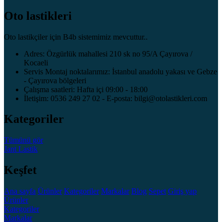
Oto lastikleri
Oto lastikçiler için B4b sistemimiz mevcuttur..
Adres: Özgürlük mahallesi 210 sk no 95/A Çayırova /
Kocaeli
Servis Montaj noktalarımız: İstanbul anadolu yakası ve Gebze
- Çayırova bölgeleri
Çalışma saatleri: Hafta içi 09:00 - 18:00
İletişim: 0536 249 27 02 - E-posta: bilgi@otolastikleri.com
Kategoriler
Tümünü gör
Jant
Lastik
Keşfet
Ana sayfa
Ürünler
Kategoriler
Markalar
Blog
Sepet
Giriş yap
Ürünler
Kategoriler
Markalar