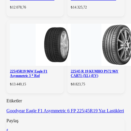
₺12.078,76
₺14.325,72
225/45R19 96W Eagle F1
225/45 R 19 KUMHO PS72 96Y
Asymmetric 3 * Rof
CAB71 (XL) (EV)
₺13.449,15
₺8.823,75
Etiketler
Goodyear Eagle F1 Asymmetric 6 FP
225/45R19
Yaz Lastikleri
Paylaş
f