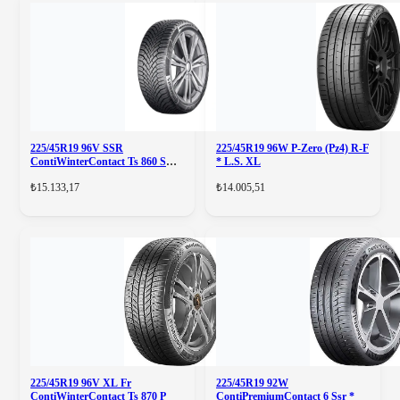
225/45R19 96V SSR
225/45R19 96W P-Zero (Pz4) R-F
ContiWinterContact Ts 860 S
* L.S. XL
(Tek Satılamaz)
₺15.133,17
₺14.005,51
225/45R19 96V XL Fr
225/45R19 92W
ContiWinterContact Ts 870 P
ContiPremiumContact 6 Ssr *