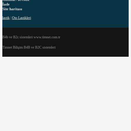
İade
Site haritası
lastik
|
Oto Lastikleri
B4b ve B2c sistemleri www.timnet.com.tr
Timnet Bilişim B4B ve B2C sistemleri