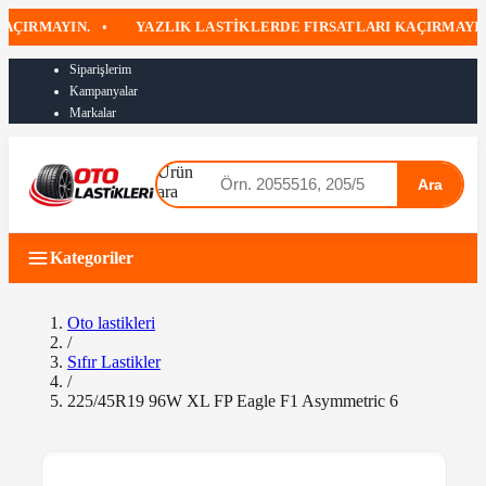
IRMAYIN.
•
YAZLIK LASTIKLERDE FIRSATLARI KAÇIRMAYIN
Siparişlerim
Kampanyalar
Markalar
Ürün
Ara
ara
Kategoriler
Oto lastikleri
/
Sıfır Lastikler
/
225/45R19 96W XL FP Eagle F1 Asymmetric 6