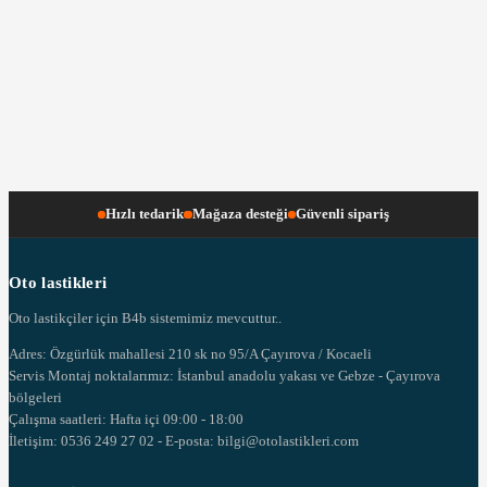
Hızlı tedarik
Mağaza desteği
Güvenli sipariş
Oto lastikleri
Oto lastikçiler için B4b sistemimiz mevcuttur..
Adres: Özgürlük mahallesi 210 sk no 95/A Çayırova / Kocaeli
Servis Montaj noktalarımız: İstanbul anadolu yakası ve Gebze - Çayırova
bölgeleri
Çalışma saatleri: Hafta içi 09:00 - 18:00
İletişim: 0536 249 27 02 - E-posta: bilgi@otolastikleri.com