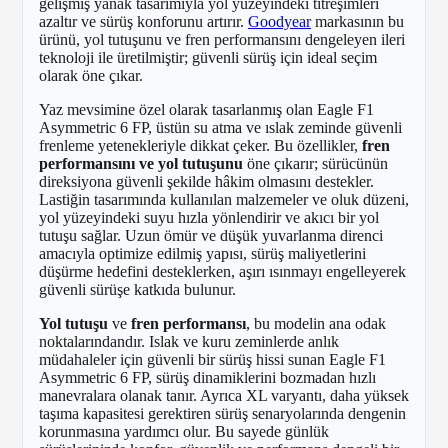
gelişmiş yanak tasarımıyla yol yüzeyindeki titreşimleri
azaltır ve sürüş konforunu artırır.
Goodyear
markasının bu
ürünü, yol tutuşunu ve fren performansını dengeleyen ileri
teknoloji ile üretilmiştir; güvenli sürüş için ideal seçim
olarak öne çıkar.
Yaz mevsimine özel olarak tasarlanmış olan Eagle F1
Asymmetric 6 FP, üstün su atma ve ıslak zeminde güvenli
frenleme yetenekleriyle dikkat çeker. Bu özellikler,
fren
performansını ve yol tutuşunu
öne çıkarır; sürücünün
direksiyona güvenli şekilde hâkim olmasını destekler.
Lastiğin tasarımında kullanılan malzemeler ve oluk düzeni,
yol yüzeyindeki suyu hızla yönlendirir ve akıcı bir yol
tutuşu sağlar. Uzun ömür ve düşük yuvarlanma direnci
amacıyla optimize edilmiş yapısı, sürüş maliyetlerini
düşürme hedefini desteklerken, aşırı ısınmayı engelleyerek
güvenli sürüşe katkıda bulunur.
Yol tutuşu
ve
fren performansı
, bu modelin ana odak
noktalarındandır. Islak ve kuru zeminlerde anlık
müdahaleler için güvenli bir sürüş hissi sunan Eagle F1
Asymmetric 6 FP, sürüş dinamiklerini bozmadan hızlı
manevralara olanak tanır. Ayrıca XL varyantı, daha yüksek
taşıma kapasitesi gerektiren sürüş senaryolarında dengenin
korunmasına yardımcı olur. Bu sayede günlük