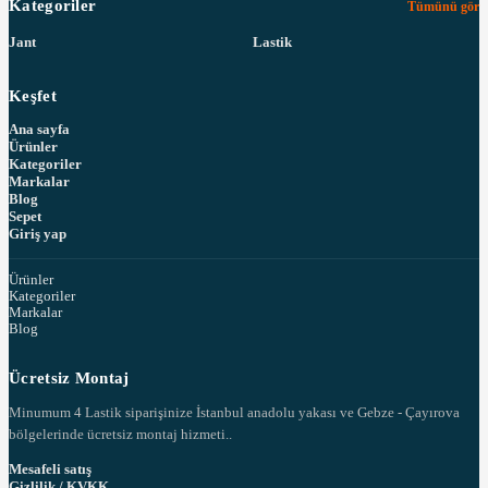
Kategoriler
Tümünü gör
Jant
Lastik
Keşfet
Ana sayfa
Ürünler
Kategoriler
Markalar
Blog
Sepet
Giriş yap
Ürünler
Kategoriler
Markalar
Blog
Ücretsiz Montaj
Minumum 4 Lastik siparişinize İstanbul anadolu yakası ve Gebze - Çayırova
bölgelerinde ücretsiz montaj hizmeti..
Mesafeli satış
Gizlilik / KVKK