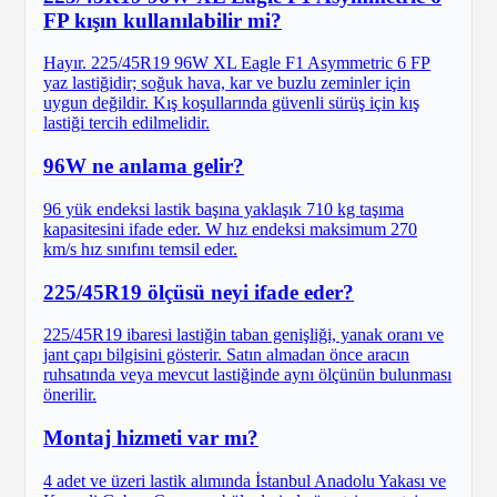
FP kışın kullanılabilir mi?
Hayır. 225/45R19 96W XL Eagle F1 Asymmetric 6 FP
yaz lastiğidir; soğuk hava, kar ve buzlu zeminler için
uygun değildir. Kış koşullarında güvenli sürüş için kış
lastiği tercih edilmelidir.
96W ne anlama gelir?
96 yük endeksi lastik başına yaklaşık 710 kg taşıma
kapasitesini ifade eder. W hız endeksi maksimum 270
km/s hız sınıfını temsil eder.
225/45R19 ölçüsü neyi ifade eder?
225/45R19 ibaresi lastiğin taban genişliği, yanak oranı ve
jant çapı bilgisini gösterir. Satın almadan önce aracın
ruhsatında veya mevcut lastiğinde aynı ölçünün bulunması
önerilir.
Montaj hizmeti var mı?
4 adet ve üzeri lastik alımında İstanbul Anadolu Yakası ve