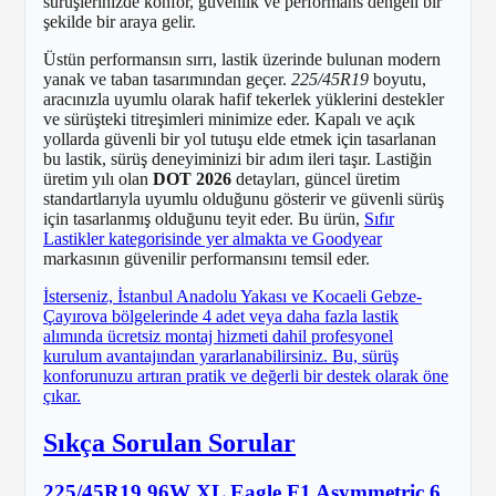
sürüşlerinizde konfor, güvenlik ve performans dengeli bir
şekilde bir araya gelir.
Üstün performansın sırrı, lastik üzerinde bulunan modern
yanak ve taban tasarımından geçer.
225/45R19
boyutu,
aracınızla uyumlu olarak hafif tekerlek yüklerini destekler
ve sürüşteki titreşimleri minimize eder. Kapalı ve açık
yollarda güvenli bir yol tutuşu elde etmek için tasarlanan
bu lastik, sürüş deneyiminizi bir adım ileri taşır. Lastiğin
üretim yılı olan
DOT 2026
detayları, güncel üretim
standartlarıyla uyumlu olduğunu gösterir ve güvenli sürüş
için tasarlanmış olduğunu teyit eder. Bu ürün,
Sıfır
Lastikler kategorisinde yer almakta ve
Goodyear
markasının güvenilir performansını temsil eder.
İsterseniz, İstanbul Anadolu Yakası ve Kocaeli Gebze-
Çayırova bölgelerinde 4 adet veya daha fazla lastik
alımında ücretsiz montaj hizmeti dahil profesyonel
kurulum avantajından yararlanabilirsiniz. Bu, sürüş
konforunuzu artıran pratik ve değerli bir destek olarak öne
çıkar.
Sıkça Sorulan Sorular
225/45R19 96W XL Eagle F1 Asymmetric 6