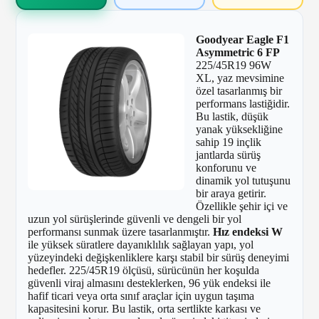
Goodyear Eagle F1
Asymmetric 6 FP
225/45R19 96W
XL, yaz mevsimine
özel tasarlanmış bir
performans lastiğidir.
Bu lastik, düşük
yanak yüksekliğine
sahip 19 inçlik
jantlarda sürüş
konforunu ve
dinamik yol tutuşunu
bir araya getirir.
Özellikle şehir içi ve
uzun yol sürüşlerinde güvenli ve dengeli bir yol
performansı sunmak üzere tasarlanmıştır.
Hız endeksi W
ile yüksek süratlere dayanıklılık sağlayan yapı, yol
yüzeyindeki değişkenliklere karşı stabil bir sürüş deneyimi
hedefler. 225/45R19 ölçüsü, sürücünün her koşulda
güvenli viraj almasını desteklerken, 96 yük endeksi ile
hafif ticari veya orta sınıf araçlar için uygun taşıma
kapasitesini korur. Bu lastik, orta sertlikte karkası ve