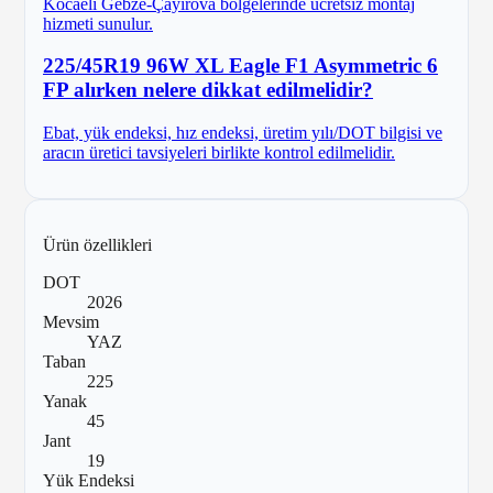
Kocaeli Gebze-Çayırova bölgelerinde ücretsiz montaj
hizmeti sunulur.
225/45R19 96W XL Eagle F1 Asymmetric 6
FP alırken nelere dikkat edilmelidir?
Ebat, yük endeksi, hız endeksi, üretim yılı/DOT bilgisi ve
aracın üretici tavsiyeleri birlikte kontrol edilmelidir.
Ürün özellikleri
DOT
2026
Mevsim
YAZ
Taban
225
Yanak
45
Jant
19
Yük Endeksi