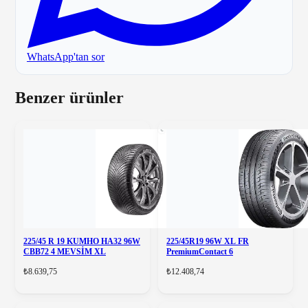
WhatsApp'tan sor
Benzer ürünler
225/45 R 19 KUMHO HA32 96W
225/45R19 96W XL FR
CBB72 4 MEVSİM XL
PremiumContact 6
₺8.639,75
₺12.408,74