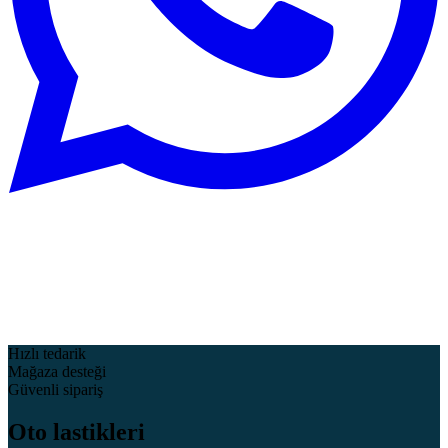
Hızlı tedarik
Mağaza desteği
Güvenli sipariş
Oto lastikleri