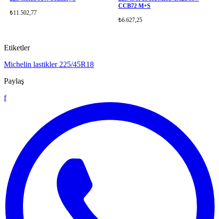
CCB72 M+S
₺11.502,77
₺6.627,25
Etiketler
Michelin
lastikler
225/45R18
Paylaş
f