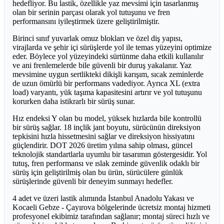
hedefliyor. Bu lastik, özellikle yaz mevsimi için tasarlanmış
olan bir serinin parçası olarak yol tutuşunu ve fren
performansını iyileştirmek üzere geliştirilmiştir.
Birinci sınıf yuvarlak omuz blokları ve özel diş yapısı,
virajlarda ve şehir içi sürüşlerde yol ile temas yüzeyini optimize
eder. Böylece yol yüzeyindeki sürtünme daha etkili kullanılır
ve ani frenlemelerde bile güvenli bir duruş yakalanır. Yaz
mevsimine uygun sertlikteki dikişli karışım, sıcak zeminlerde
de uzun ömürlü bir performans vadediyor. Ayrıca XL (extra
load) varyantı, yük taşıma kapasitesini artırır ve yol tutuşunu
korurken daha istikrarlı bir sürüş sunar.
Hız endeksi Y olan bu model, yüksek hızlarda bile kontrollü
bir sürüş sağlar. 18 inçlik jant boyutu, sürücünün direksiyon
tepkisini hızla hissetmesini sağlar ve direksiyon hissiyatını
güçlendirir. DOT 2026 üretim yılına sahip olması, güncel
teknolojik standartlarla uyumlu bir tasarımın göstergesidir. Yol
tutuş, fren performansı ve ıslak zeminde güvenlik odaklı bir
sürüş için geliştirilmiş olan bu ürün, sürücülere günlük
sürüşlerinde güvenli bir deneyim sunmayı hedefler.
4 adet ve üzeri lastik alımında İstanbul Anadolu Yakası ve
Kocaeli Gebze - Çayırova bölgelerinde ücretsiz montaj hizmeti
profesyonel ekibimiz tarafından sağlanır; montaj süreci hızlı ve