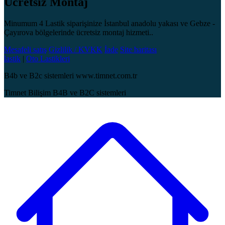
Ücretsiz Montaj
Minumum 4 Lastik siparişinize İstanbul anadolu yakası ve Gebze -
Çayırova bölgelerinde ücretsiz montaj hizmeti..
Mesafeli satış
Gizlilik / KVKK
İade
Site haritası
lastik
|
Oto Lastikleri
B4b ve B2c sistemleri www.timnet.com.tr
Timnet Bilişim B4B ve B2C sistemleri