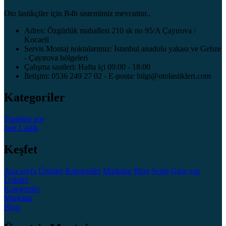
Oto lastikçiler için B4b sistemimiz mevcuttur..
Adres: Özgürlük mahallesi 210 sk no 95/A Çayırova /
Kocaeli
Servis Montaj noktalarımız: İstanbul anadolu yakası ve Gebze
- Çayırova bölgeleri
Çalışma saatleri: Hafta içi 09:00 - 18:00
İletişim: 0536 249 27 02 - E-posta: bilgi@otolastikleri.com
Kategoriler
Tümünü gör
Jant
Lastik
Keşfet
Ana sayfa
Ürünler
Kategoriler
Markalar
Blog
Sepet
Giriş yap
Ürünler
Kategoriler
Markalar
Blog