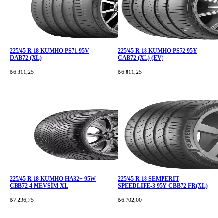
225/45 R 18 KUMHO PS71 95V
225/45 R 18 KUMHO PS72 95Y
DAB72 (XL)
CAB72 (XL) (EV)
₺6.811,25
₺6.811,25
225/45 R 18 KUMHO HA32+ 95W
225/45 R 18 SEMPERIT
CBB72 4 MEVSİM XL
SPEEDLIFE-3 95Y CBB72 FR(XL)
₺7.236,75
₺6.702,00