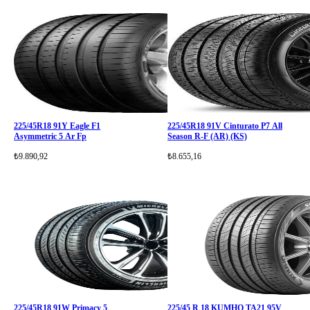
225/45R18 91Y Eagle F1
225/45R18 91V Cinturato P7 All
Asymmetric 5 Ar Fp
Season R-F (AR) (KS)
₺9.890,92
₺8.655,16
225/45R18 91W Primacy 5
225/45 R 18 KUMHO TA21 95V