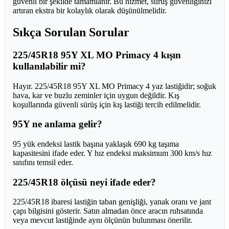
güvenli bir şekilde tamamlanır. Bu hizmet, sürüş güvenliğinizi
artıran ekstra bir kolaylık olarak düşünülmelidir.
Sıkça Sorulan Sorular
225/45R18 95Y XL MO Primacy 4 kışın
kullanılabilir mi?
Hayır. 225/45R18 95Y XL MO Primacy 4 yaz lastiğidir; soğuk
hava, kar ve buzlu zeminler için uygun değildir. Kış
koşullarında güvenli sürüş için kış lastiği tercih edilmelidir.
95Y ne anlama gelir?
95 yük endeksi lastik başına yaklaşık 690 kg taşıma
kapasitesini ifade eder. Y hız endeksi maksimum 300 km/s hız
sınıfını temsil eder.
225/45R18 ölçüsü neyi ifade eder?
225/45R18 ibaresi lastiğin taban genişliği, yanak oranı ve jant
çapı bilgisini gösterir. Satın almadan önce aracın ruhsatında
veya mevcut lastiğinde aynı ölçünün bulunması önerilir.