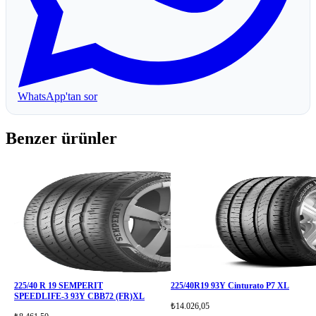
WhatsApp'tan sor
Benzer ürünler
225/40 R 19 SEMPERIT
225/40R19 93Y Cinturato P7 XL
SPEEDLIFE-3 93Y CBB72 (FR)XL
₺14.026,05