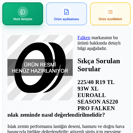
Hızlı iletişim
Ürün açıklaması
Ürün özellikleri
Falken
markasının bu
ürünü hakkında detaylı
bilgi aşağıdadır.
Sıkça Sorulan
Sorular
225/40 R19 TL
93W XL
EUROALL
SEASON AS220
PRO FALKEN
ıslak zeminde nasıl değerlendirilmelidir?
Islak zemin performansı lastiğin deseni, hamuru ve doğru hava
basıncıyla birlikte değerlendirilir; güvenli sürüş için mevsime