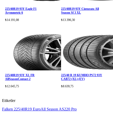
225/40R19 93Y Eagle F1
225/40R19 93Y Cinturato All
Asymmetric 6
Season Sf 3 XL
₺14.191,08
₺13.396,30
225/40R19 93Y XL FR
225/40 R 19 KUMHO PS72 93Y
AllSeasonContact 2
CAB72 (XL) (EV)
₺12.045,75
₺8.639,75
Etiketler
Falken
225/40R19
EuroAll Season AS220 Pro