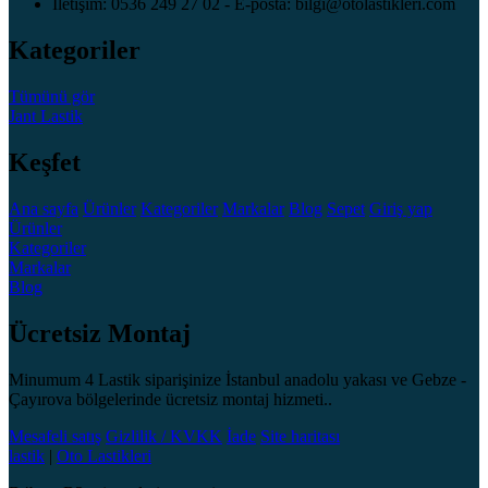
İletişim: 0536 249 27 02 - E-posta: bilgi@otolastikleri.com
Kategoriler
Tümünü gör
Jant
Lastik
Keşfet
Ana sayfa
Ürünler
Kategoriler
Markalar
Blog
Sepet
Giriş yap
Ürünler
Kategoriler
Markalar
Blog
Ücretsiz Montaj
Minumum 4 Lastik siparişinize İstanbul anadolu yakası ve Gebze -
Çayırova bölgelerinde ücretsiz montaj hizmeti..
Mesafeli satış
Gizlilik / KVKK
İade
Site haritası
lastik
|
Oto Lastikleri