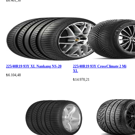
₺8.461,50
225/40R19 93Y XL Nankang NS-20
225/40R19 93Y CrossClimate 2 Mi
XL
₺6.104,48
₺14.970,21