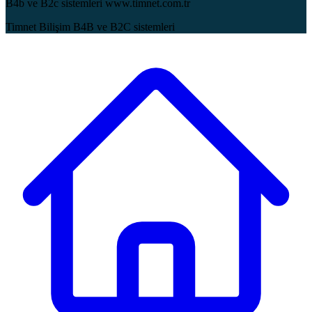
B4b ve B2c sistemleri www.timnet.com.tr
Timnet Bilişim B4B ve B2C sistemleri