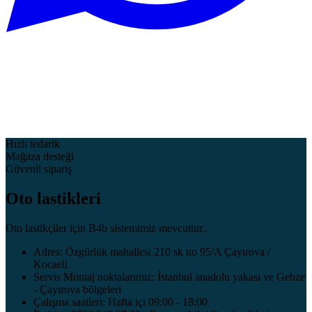
Hızlı tedarik
Mağaza desteği
Güvenli sipariş
Oto lastikleri
Oto lastikçiler için B4b sistemimiz mevcuttur..
Adres: Özgürlük mahallesi 210 sk no 95/A Çayırova /
Kocaeli
Servis Montaj noktalarımız: İstanbul anadolu yakası ve Gebze
- Çayırova bölgeleri
Çalışma saatleri: Hafta içi 09:00 - 18:00