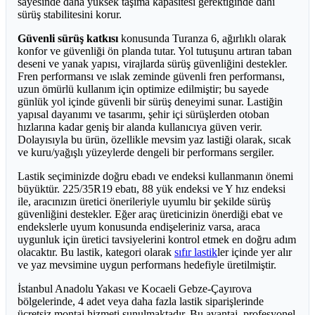
sayesinde daha yüksek taşıma kapasitesi gerektiğinde dahi
sürüş stabilitesini korur.
Güvenli sürüş katkısı
konusunda Turanza 6, ağırlıklı olarak
konfor ve güvenliği ön planda tutar. Yol tutuşunu artıran taban
deseni ve yanak yapısı, virajlarda sürüş güvenliğini destekler.
Fren performansı ve ıslak zeminde güvenli fren performansı,
uzun ömürlü kullanım için optimize edilmiştir; bu sayede
günlük yol içinde güvenli bir sürüş deneyimi sunar. Lastiğin
yapısal dayanımı ve tasarımı, şehir içi sürüşlerden otoban
hızlarına kadar geniş bir alanda kullanıcıya güven verir.
Dolayısıyla bu ürün, özellikle mevsim yaz lastiği olarak, sıcak
ve kuru/yağışlı yüzeylerde dengeli bir performans sergiler.
Lastik seçiminizde doğru ebadı ve endeksi kullanmanın önemi
büyüktür. 225/35R19 ebatı, 88 yük endeksi ve Y hız endeksi
ile, aracınızın üretici önerileriyle uyumlu bir şekilde sürüş
güvenliğini destekler. Eğer araç üreticinizin önerdiği ebat ve
endekslerle uyum konusunda endişeleriniz varsa, araca
uygunluk için üretici tavsiyelerini kontrol etmek en doğru adım
olacaktır. Bu lastik, kategori olarak
sıfır lastik
ler içinde yer alır
ve yaz mevsimine uygun performans hedefiyle üretilmiştir.
İstanbul Anadolu Yakası ve Kocaeli Gebze-Çayırova
bölgelerinde, 4 adet veya daha fazla lastik siparişlerinde
ücretsiz montaj hizmeti sunulmaktadır. Bu avantaj, profesyonel