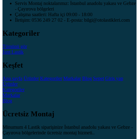
Servis Montaj noktalarımız: İstanbul anadolu yakası ve Gebze
- Çayırova bölgeleri
Çalışma saatleri: Hafta içi 09:00 - 18:00
İletişim: 0536 249 27 02 - E-posta: bilgi@otolastikleri.com
Kategoriler
Tümünü gör
Jant
Lastik
Keşfet
Ana sayfa
Ürünler
Kategoriler
Markalar
Blog
Sepet
Giriş yap
Ürünler
Kategoriler
Markalar
Blog
Ücretsiz Montaj
Minumum 4 Lastik siparişinize İstanbul anadolu yakası ve Gebze -
Çayırova bölgelerinde ücretsiz montaj hizmeti..