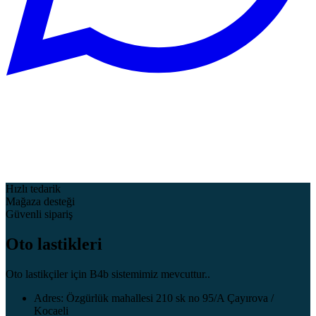
Hızlı tedarik
Mağaza desteği
Güvenli sipariş
Oto lastikleri
Oto lastikçiler için B4b sistemimiz mevcuttur..
Adres: Özgürlük mahallesi 210 sk no 95/A Çayırova /
Kocaeli