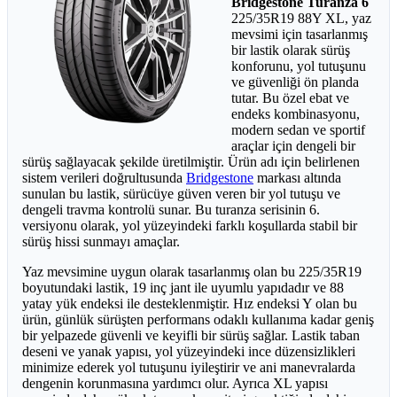
Bridgestone Turanza 6
225/35R19 88Y XL, yaz
mevsimi için tasarlanmış
bir lastik olarak sürüş
konforunu, yol tutuşunu
ve güvenliği ön planda
tutar. Bu özel ebat ve
endeks kombinasyonu,
modern sedan ve sportif
araçlar için dengeli bir
sürüş sağlayacak şekilde üretilmiştir. Ürün adı için belirlenen
sistem verileri doğrultusunda
Bridgestone
markası altında
sunulan bu lastik, sürücüye güven veren bir yol tutuşu ve
dengeli travma kontrolü sunar. Bu turanza serisinin 6.
versiyonu olarak, yol yüzeyindeki farklı koşullarda stabil bir
sürüş hissi sunmayı amaçlar.
Yaz mevsimine uygun olarak tasarlanmış olan bu 225/35R19
boyutundaki lastik, 19 inç jant ile uyumlu yapıdadır ve 88
yatay yük endeksi ile desteklenmiştir. Hız endeksi Y olan bu
ürün, günlük sürüşten performans odaklı kullanıma kadar geniş
bir yelpazede güvenli ve keyifli bir sürüş sağlar. Lastik taban
deseni ve yanak yapısı, yol yüzeyindeki ince düzensizlikleri
minimize ederek yol tutuşunu iyileştirir ve ani manevralarda
dengenin korunmasına yardımcı olur. Ayrıca XL yapısı