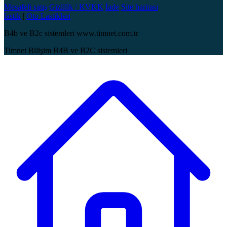
Mesafeli satış
Gizlilik / KVKK
İade
Site haritası
lastik
|
Oto Lastikleri
B4b ve B2c sistemleri www.timnet.com.tr
Timnet Bilişim B4B ve B2C sistemleri