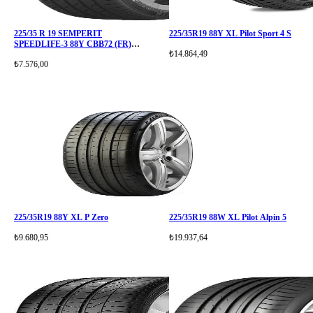
225/35 R 19 SEMPERIT
225/35R19 88Y XL Pilot Sport 4 S
SPEEDLIFE-3 88Y CBB72 (FR)
₺14.864,49
(XL
₺7.576,00
225/35R19 88Y XL P Zero
225/35R19 88W XL Pilot Alpin 5
₺9.680,95
₺19.937,64