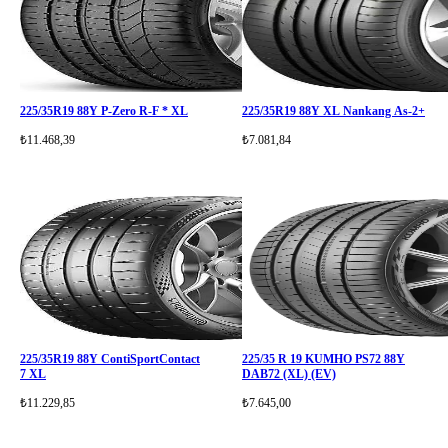
225/35R19 88Y P-Zero R-F * XL
225/35R19 88Y XL Nankang As-2+
₺11.468,39
₺7.081,84
225/35R19 88Y ContiSportContact
225/35 R 19 KUMHO PS72 88Y
7 XL
DAB72 (XL) (EV)
₺11.229,85
₺7.645,00