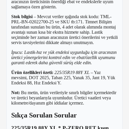
aracınızın üreticisinin önerdiği ebat ve endekslerle uyum
sağlamaya özen gösterin.
Stok bilgisi
– Mevcut veriler ışığında stok kodu: TML-
PRL-BN-02022700-25 ve SKU tb:171. Timnet Bilişim
tarafından sunulan bu ürün, 4 adet olarak alımında montaj
avantajı sunan kısa bir ekstra hizmete sahip. Lastik
seçiminde her zaman aracınızın üretici önerilerini ve yetkili
servis tavsiyelerini dikkate almayı unutmayın.
İpucu: Lastik-hız ve yük endeksi uygunluğu için aracınızın
üretici yönergelerini kontrol edin ve ebat/özellik uyumunu
garanti ederek daha güvenli sürüş elde edin.
Ürün özellikleri özeti:
225/35R19 88Y XL
– Yaz
mevsimi, DOT 2025, Taban 225, Yanak 35, Jant 19, Yük
Endeksi 88, Hız Endeksi Y.
Not:
Bu metin, ürün verileriyle sınırlı bilgiler içermektedir
ve üretici beyanlarıyla uyumludur. Üretici vaatleri veya
kilometre/dayanım gibi iddialar içermez.
Sıkça Sorulan Sorular
225/35R19 88Y XL * P-ZERO RFT kışın