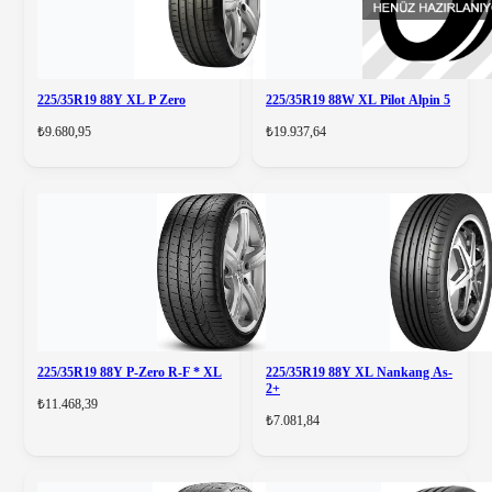
225/35R19 88Y XL P Zero
225/35R19 88W XL Pilot Alpin 5
₺9.680,95
₺19.937,64
225/35R19 88Y P-Zero R-F * XL
225/35R19 88Y XL Nankang As-
2+
₺11.468,39
₺7.081,84