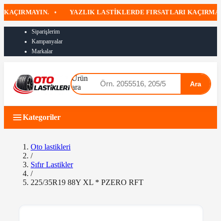
ÇIRMAYIN.
•
YAZLIK LASTIKLERDE FIRSATLARI KAÇIRMAYIN
Siparişlerim
Kampanyalar
Markalar
Ürün
Ara
ara
Kategoriler
Oto lastikleri
/
Sıfır Lastikler
/
225/35R19 88Y XL * PZERO RFT