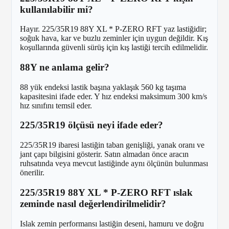
kullanılabilir mi?
Hayır. 225/35R19 88Y XL * P-ZERO RFT yaz lastiğidir;
soğuk hava, kar ve buzlu zeminler için uygun değildir. Kış
koşullarında güvenli sürüş için kış lastiği tercih edilmelidir.
88Y ne anlama gelir?
88 yük endeksi lastik başına yaklaşık 560 kg taşıma
kapasitesini ifade eder. Y hız endeksi maksimum 300 km/s
hız sınıfını temsil eder.
225/35R19 ölçüsü neyi ifade eder?
225/35R19 ibaresi lastiğin taban genişliği, yanak oranı ve
jant çapı bilgisini gösterir. Satın almadan önce aracın
ruhsatında veya mevcut lastiğinde aynı ölçünün bulunması
önerilir.
225/35R19 88Y XL * P-ZERO RFT ıslak
zeminde nasıl değerlendirilmelidir?
Islak zemin performansı lastiğin deseni, hamuru ve doğru