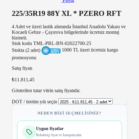
Pirelli
225/35R19 88Y XL * PZERO RFT
4 Adet ve üzeri lastik alımında İstanbul Anadolu Yakası ve
Kocaeli Gebze - Çayırova bölgelerinde ücretsiz montaj
hizmeti.
Stok kodu
TML-PRL-BN-02022700-25
Stokta (2 adet)
1000 TL üzeri ücretsiz kargo
promosyonu
Satış fiyatı
₺11.811,45
Gösterilen tutar vitrin satış fiyatıdır.
DOT / üretim yılı seçin
NEDEN BIZI SEÇMELISINIZ?
Uygun fiyatlar
Rekabetçi fiyat ve kampanyalar