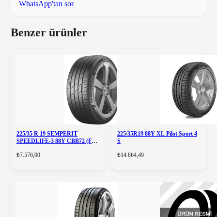
WhatsApp'tan sor
Benzer ürünler
225/35 R 19 SEMPERIT
225/35R19 88Y XL Pilot Sport 4
SPEEDLIFE-3 88Y CBB72 (FR)
S
(XL
₺7.576,00
₺14.864,49