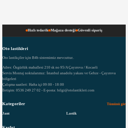
Hızlı tedarik
Mağaza desteği
Güvenli sipariş
Oto lastikleri
Oto lastikçiler için B4b sistemimiz mevcuttur..
Adres: Özgürlük mahallesi 210 sk no 95/A Çayırova / Kocaeli
Servis Montaj noktalarımız: İstanbul anadolu yakası ve Gebze - Çayırova
bölgeleri
Çalışma saatleri: Hafta içi 09:00 - 18:00
İletişim: 0536 249 27 02 - E-posta: bilgi@otolastikleri.com
Kategoriler
Tümünü gör
Jant
Lastik
Keşfet