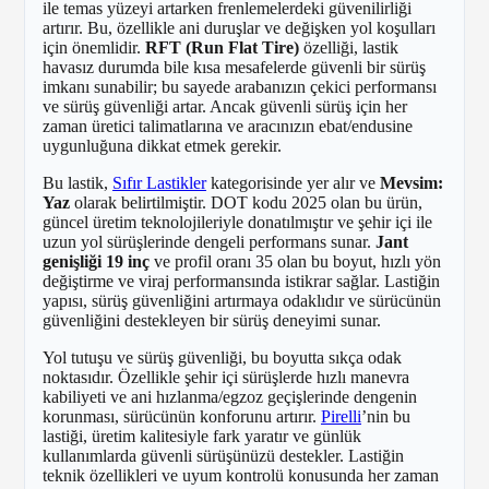
ile temas yüzeyi artarken frenlemelerdeki güvenilirliği
artırır. Bu, özellikle ani duruşlar ve değişken yol koşulları
için önemlidir.
RFT (Run Flat Tire)
özelliği, lastik
havasız durumda bile kısa mesafelerde güvenli bir sürüş
imkanı sunabilir; bu sayede arabanızın çekici performansı
ve sürüş güvenliği artar. Ancak güvenli sürüş için her
zaman üretici talimatlarına ve aracınızın ebat/endusine
uygunluğuna dikkat etmek gerekir.
Bu lastik,
Sıfır Lastikler
kategorisinde yer alır ve
Mevsim:
Yaz
olarak belirtilmiştir. DOT kodu 2025 olan bu ürün,
güncel üretim teknolojileriyle donatılmıştır ve şehir içi ile
uzun yol sürüşlerinde dengeli performans sunar.
Jant
genişliği 19 inç
ve profil oranı 35 olan bu boyut, hızlı yön
değiştirme ve viraj performansında istikrar sağlar. Lastiğin
yapısı, sürüş güvenliğini artırmaya odaklıdır ve sürücünün
güvenliğini destekleyen bir sürüş deneyimi sunar.
Yol tutuşu ve sürüş güvenliği, bu boyutta sıkça odak
noktasıdır. Özellikle şehir içi sürüşlerde hızlı manevra
kabiliyeti ve ani hızlanma/egzoz geçişlerinde dengenin
korunması, sürücünün konforunu artırır.
Pirelli
’nin bu
lastiği, üretim kalitesiyle fark yaratır ve günlük
kullanımlarda güvenli sürüşünüzü destekler. Lastiğin
teknik özellikleri ve uyum kontrolü konusunda her zaman