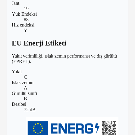
Jant
19
Yük Endeksi
88
Hız endeksi
Y
EU Enerji Etiketi
Yakıt verimliliği, ıslak zemin performansı ve dış gürültü
(EPREL).
Yakıt
C
Islak zemin
A
Gürültü sınıfı
B
Desibel
72 dB