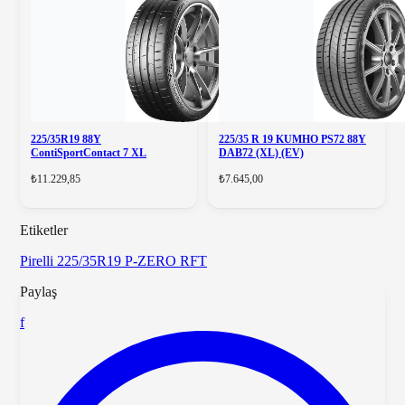
225/35R19 88Y
225/35 R 19 KUMHO PS72 88Y
ContiSportContact 7 XL
DAB72 (XL) (EV)
₺11.229,85
₺7.645,00
Etiketler
Pirelli
225/35R19
P-ZERO RFT
Paylaş
f