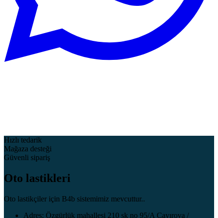
Hızlı tedarik
Mağaza desteği
Güvenli sipariş
Oto lastikleri
Oto lastikçiler için B4b sistemimiz mevcuttur..
Adres: Özgürlük mahallesi 210 sk no 95/A Çayırova /