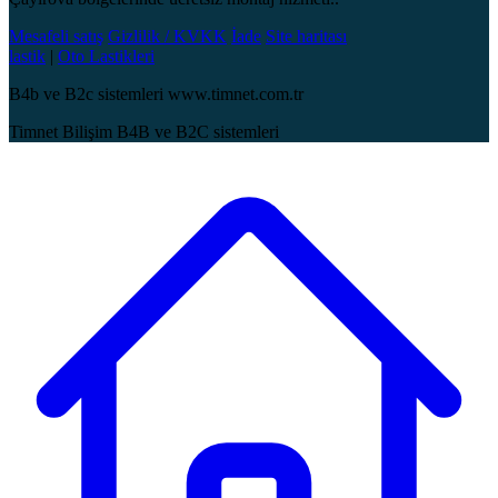
Mesafeli satış
Gizlilik / KVKK
İade
Site haritası
lastik
|
Oto Lastikleri
B4b ve B2c sistemleri www.timnet.com.tr
Timnet Bilişim B4B ve B2C sistemleri