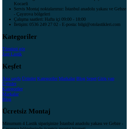
Kocaeli
Servis Montaj noktalarımız: İstanbul anadolu yakası ve Gebze
- Çayırova bölgeleri
Çalışma saatleri: Hafta içi 09:00 - 18:00
İletişim: 0536 249 27 02 - E-posta: bilgi@otolastikleri.com
Kategoriler
Tümünü gör
Jant
Lastik
Keşfet
Ana sayfa
Ürünler
Kategoriler
Markalar
Blog
Sepet
Giriş yap
Ürünler
Kategoriler
Markalar
Blog
Ücretsiz Montaj
Minumum 4 Lastik siparişinize İstanbul anadolu yakası ve Gebze -
Çayırova bölgelerinde ücretsiz montaj hizmeti..