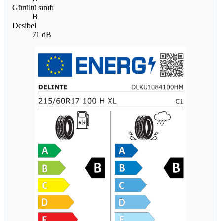
Gürültü sınıfı
B
Desibel
71 dB