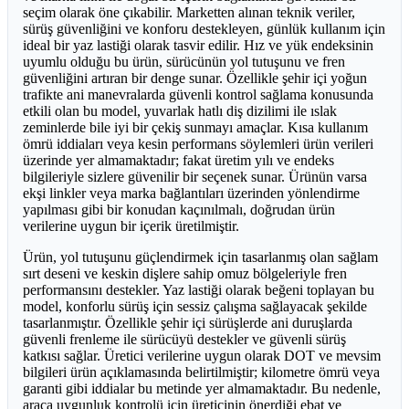
seçim olarak öne çıkabilir. Marketten alınan teknik veriler,
sürüş güvenliğini ve konforu destekleyen, günlük kullanım için
ideal bir yaz lastiği olarak tasvir edilir. Hız ve yük endeksinin
uyumlu olduğu bu ürün, sürücünün yol tutuşunu ve fren
güvenliğini artıran bir denge sunar. Özellikle şehir içi yoğun
trafikte ani manevralarda güvenli kontrol sağlama konusunda
etkili olan bu model, yuvarlak hatlı diş dizilimi ile ıslak
zeminlerde bile iyi bir çekiş sunmayı amaçlar. Kısa kullanım
ömrü iddiaları veya kesin performans söylemleri ürün verileri
üzerinde yer almamaktadır; fakat üretim yılı ve endeks
bilgileriyle sizlere güvenilir bir seçenek sunar. Ürünün varsa
ekşi linkler veya marka bağlantıları üzerinden yönlendirme
yapılması gibi bir konudan kaçınılmalı, doğrudan ürün
verilerine uygun bir içerik üretilmiştir.
Ürün, yol tutuşunu güçlendirmek için tasarlanmış olan sağlam
sırt deseni ve keskin dişlere sahip omuz bölgeleriyle fren
performansını destekler. Yaz lastiği olarak beğeni toplayan bu
model, konforlu sürüş için sessiz çalışma sağlayacak şekilde
tasarlanmıştır. Özellikle şehir içi sürüşlerde ani duruşlarda
güvenli frenleme ile sürücüyü destekler ve güvenli sürüş
katkısı sağlar. Üretici verilerine uygun olarak DOT ve mevsim
bilgileri ürün açıklamasında belirtilmiştir; kilometre ömrü veya
garanti gibi iddialar bu metinde yer almamaktadır. Bu nedenle,
araca uygunluk kontrolü için üreticinin önerdiği ebat ve