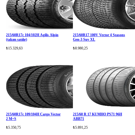
215/60R17c 104/102H Agilis Alpin
215/60R17 100V Vector 4 Seasons
(takım satılır)
Gen-3 Suv XL
₺15.329,63
₺8.980,25
215/60R17c 109/104H Cargo Vector
215/60 R 17 KUMHO PS71 96H
2 M+S
ABB71
₺5.350,75
₺5.891,25