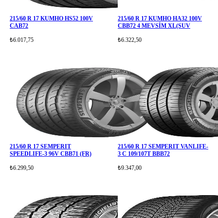
215/60 R 17 KUMHO HS52 100V
215/60 R 17 KUMHO HA32 100V
CAB72
CBB72 4 MEVSİM XL(SUV
₺6.017,75
₺6.322,50
215/60 R 17 SEMPERIT
215/60 R 17 SEMPERIT VANLIFE-
SPEEDLIFE-3 96V CBB71 (FR)
3 C 109/107T BBB72
₺6.299,50
₺9.347,00