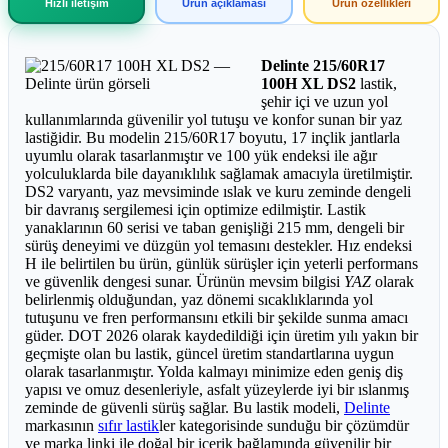
Hızlı iletişim
Ürün açıklaması
Ürün özellikleri
Delinte 215/60R17
100H XL DS2
lastik,
şehir içi ve uzun yol
kullanımlarında güvenilir yol tutuşu ve konfor sunan bir yaz
lastiğidir. Bu modelin 215/60R17 boyutu, 17 inçlik jantlarla
uyumlu olarak tasarlanmıştır ve 100 yük endeksi ile ağır
yolculuklarda bile dayanıklılık sağlamak amacıyla üretilmiştir.
DS2 varyantı, yaz mevsiminde ıslak ve kuru zeminde dengeli
bir davranış sergilemesi için optimize edilmiştir. Lastik
yanaklarının 60 serisi ve taban genişliği 215 mm, dengeli bir
sürüş deneyimi ve düzgün yol temasını destekler. Hız endeksi
H ile belirtilen bu ürün, günlük sürüşler için yeterli performans
ve güvenlik dengesi sunar. Ürünün mevsim bilgisi
YAZ
olarak
belirlenmiş olduğundan, yaz dönemi sıcaklıklarında yol
tutuşunu ve fren performansını etkili bir şekilde sunma amacı
güder. DOT 2026 olarak kaydedildiği için üretim yılı yakın bir
geçmişte olan bu lastik, güncel üretim standartlarına uygun
olarak tasarlanmıştır. Yolda kalmayı minimize eden geniş diş
yapısı ve omuz desenleriyle, asfalt yüzeylerde iyi bir ıslanmış
zeminde de güvenli sürüş sağlar. Bu lastik modeli,
Delinte
markasının
sıfır lastik
ler kategorisinde sunduğu bir çözümdür
ve marka linki ile doğal bir içerik bağlamında güvenilir bir