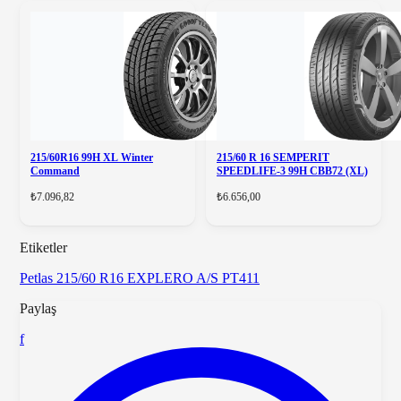
215/60R16 99H XL Winter
215/60 R 16 SEMPERIT
Command
SPEEDLIFE-3 99H CBB72 (XL)
₺7.096,82
₺6.656,00
Etiketler
Petlas
215/60 R16
EXPLERO A/S PT411
Paylaş
f