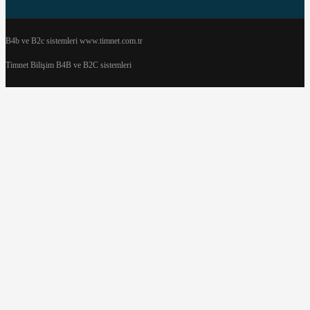
B4b ve B2c sistemleri www.timnet.com.tr
Timnet Bilişim B4B ve B2C sistemleri