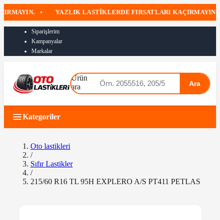
AYIN.
•
YAZLIK LASTIKLERDE FIRSATLARI KAÇIRMAYIN
•
Siparişlerim
Kampanyalar
Markalar
Ürün
Ara
ara
Kategoriler
Oto lastikleri
/
Sıfır Lastikler
/
215/60 R16 TL 95H EXPLERO A/S PT411 PETLAS