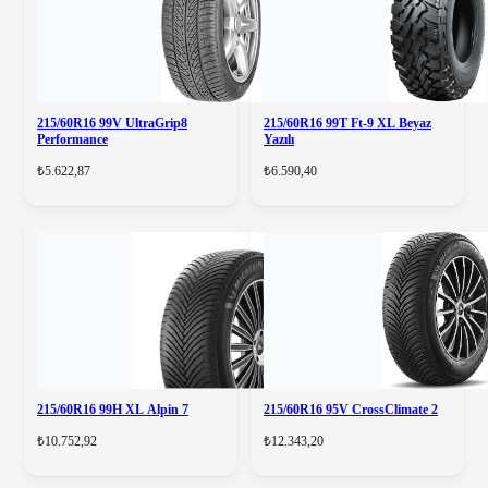
215/60R16 99V UltraGrip8
215/60R16 99T Ft-9 XL Beyaz
Performance
Yazılı
₺5.622,87
₺6.590,40
215/60R16 99H XL Alpin 7
215/60R16 95V CrossClimate 2
₺10.752,92
₺12.343,20