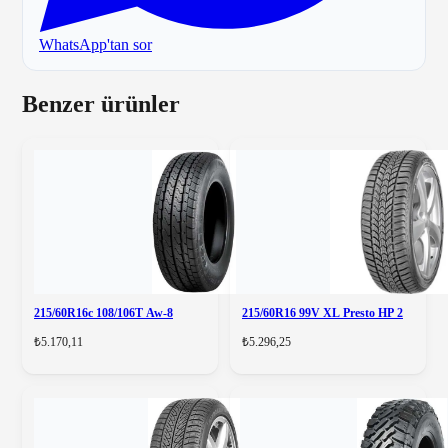
WhatsApp'tan sor
Benzer ürünler
215/60R16c 108/106T Aw-8
215/60R16 99V XL Presto HP 2
₺5.170,11
₺5.296,25