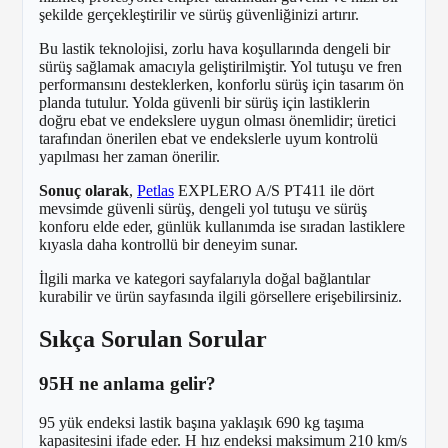
şekilde gerçekleştirilir ve sürüş güvenliğinizi artırır.
Bu lastik teknolojisi, zorlu hava koşullarında dengeli bir
sürüş sağlamak amacıyla geliştirilmiştir. Yol tutuşu ve fren
performansını desteklerken, konforlu sürüş için tasarım ön
planda tutulur. Yolda güvenli bir sürüş için lastiklerin
doğru ebat ve endekslere uygun olması önemlidir; üretici
tarafından önerilen ebat ve endekslerle uyum kontrolü
yapılması her zaman önerilir.
Sonuç olarak
,
Petlas
EXPLERO A/S PT411 ile dört
mevsimde güvenli sürüş, dengeli yol tutuşu ve sürüş
konforu elde eder, günlük kullanımda ise sıradan lastiklere
kıyasla daha kontrollü bir deneyim sunar.
İlgili marka ve kategori sayfalarıyla doğal bağlantılar
kurabilir ve ürün sayfasında ilgili görsellere erişebilirsiniz.
Sıkça Sorulan Sorular
95H ne anlama gelir?
95 yük endeksi lastik başına yaklaşık 690 kg taşıma
kapasitesini ifade eder. H hız endeksi maksimum 210 km/s