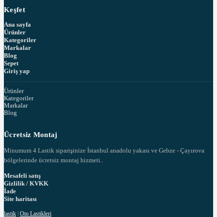
Keşfet
Ana sayfa
Ürünler
Kategoriler
Markalar
Blog
Sepet
Giriş yap
Ürünler
Kategoriler
Markalar
Blog
Ücretsiz Montaj
Minumum 4 Lastik siparişinize İstanbul anadolu yakası ve Gebze - Çayırova
bölgelerinde ücretsiz montaj hizmeti..
Mesafeli satış
Gizlilik / KVKK
İade
Site haritası
lastik
|
Oto Lastikleri