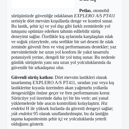
Petlas
, otomobil
sürüşünüzde güvenliğe odaklanan
EXPLERO A/S PT411
serisiyle dört mevsim koşullarda denge ve kontrol sunar.
Bu lastik, şehir içi ve yol dışı gibi farklı zeminlerde yol
tutuşunu optimize ederken tahmin edilebilir sürüş
deneyimi sağlar. Özellikle kış aylarında karşılaşılan ıslak
ve soğuk yüzeylerde, orta sertlikte bir sırt deseni ile ıslak
zeminde güvenli fren ve viraj performansını destekler; yaz
mevsimlerinde ise uzun yol konforu ile yakıt tasarrufu
potansiyeli yerine, dengeli bir yol tutuş sunar. Bu nedenle
günlük sürüşlerin yanı sıra uzun yol yolculuklarında da
güvenilir bir arkadaşınız olur.
Güvenli sürüş katkısı
: Dört mevsim lastikleri olarak
tasarlanmış EXPLERO A/S PT411, sıradan yaz veya kış
lastiklerine kıyasla üzerinden akan yağmurlu yollarda
dengesizliğin önüne geçer ve fren performansını korur.
Sürücüye yol üzerinde daha iyi bir his verir; ani yanal
yüklemelerde bile aracın kontrolünü kolaylaştırır.
Hız
endeksi
H ile yüksek hızlarda da güvenli dengeyi sağlar;
yük endeksi
95 olarak sınıflandırılmıştır, bu da lastiğin
taşıma kapasitesinin şehir içi ve yolculuklarda yeterli
olduğunu gösterir.