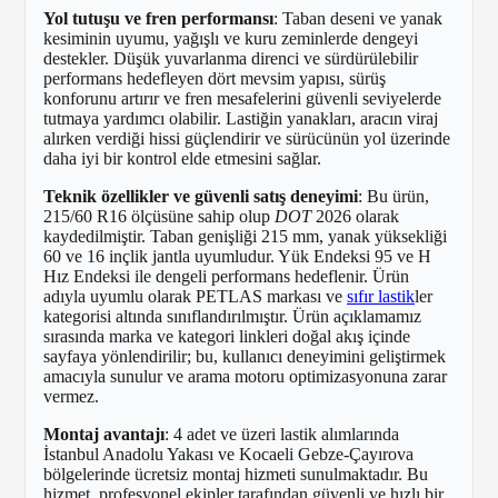
Yol tutuşu ve fren performansı
: Taban deseni ve yanak
kesiminin uyumu, yağışlı ve kuru zeminlerde dengeyi
destekler. Düşük yuvarlanma direnci ve sürdürülebilir
performans hedefleyen dört mevsim yapısı, sürüş
konforunu artırır ve fren mesafelerini güvenli seviyelerde
tutmaya yardımcı olabilir. Lastiğin yanakları, aracın viraj
alırken verdiği hissi güçlendirir ve sürücünün yol üzerinde
daha iyi bir kontrol elde etmesini sağlar.
Teknik özellikler ve güvenli satış deneyimi
: Bu ürün,
215/60 R16 ölçüsüne sahip olup
DOT
2026 olarak
kaydedilmiştir. Taban genişliği 215 mm, yanak yüksekliği
60 ve 16 inçlik jantla uyumludur. Yük Endeksi 95 ve H
Hız Endeksi ile dengeli performans hedeflenir. Ürün
adıyla uyumlu olarak PETLAS markası ve
sıfır lastik
ler
kategorisi altında sınıflandırılmıştır. Ürün açıklamamız
sırasında marka ve kategori linkleri doğal akış içinde
sayfaya yönlendirilir; bu, kullanıcı deneyimini geliştirmek
amacıyla sunulur ve arama motoru optimizasyonuna zarar
vermez.
Montaj avantajı
: 4 adet ve üzeri lastik alımlarında
İstanbul Anadolu Yakası ve Kocaeli Gebze-Çayırova
bölgelerinde ücretsiz montaj hizmeti sunulmaktadır. Bu
hizmet, profesyonel ekipler tarafından güvenli ve hızlı bir