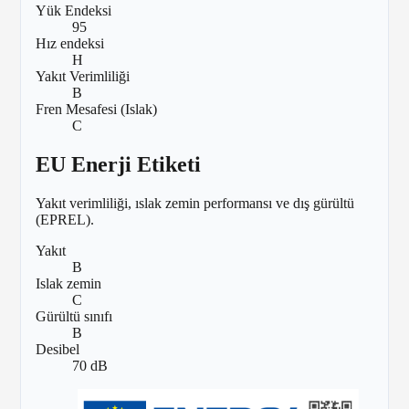
Yük Endeksi
95
Hız endeksi
H
Yakıt Verimliliği
B
Fren Mesafesi (Islak)
C
EU Enerji Etiketi
Yakıt verimliliği, ıslak zemin performansı ve dış gürültü
(EPREL).
Yakıt
B
Islak zemin
C
Gürültü sınıfı
B
Desibel
70 dB