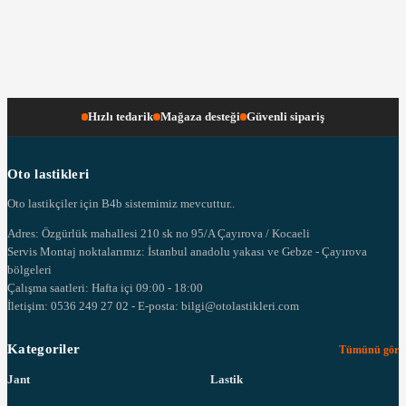
Hızlı tedarik
Mağaza desteği
Güvenli sipariş
Oto lastikleri
Oto lastikçiler için B4b sistemimiz mevcuttur..
Adres: Özgürlük mahallesi 210 sk no 95/A Çayırova / Kocaeli
Servis Montaj noktalarımız: İstanbul anadolu yakası ve Gebze - Çayırova
bölgeleri
Çalışma saatleri: Hafta içi 09:00 - 18:00
İletişim: 0536 249 27 02 - E-posta: bilgi@otolastikleri.com
Kategoriler
Tümünü gör
Jant
Lastik