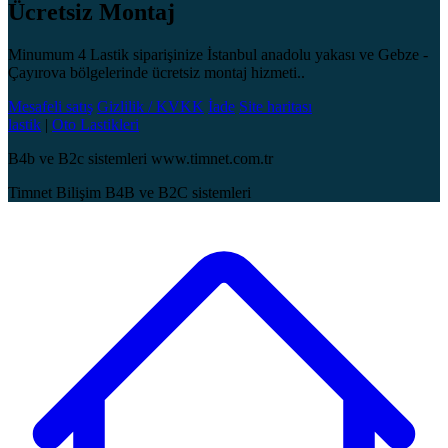
Ücretsiz Montaj
Minumum 4 Lastik siparişinize İstanbul anadolu yakası ve Gebze -
Çayırova bölgelerinde ücretsiz montaj hizmeti..
Mesafeli satış
Gizlilik / KVKK
İade
Site haritası
lastik
|
Oto Lastikleri
B4b ve B2c sistemleri www.timnet.com.tr
Timnet Bilişim B4B ve B2C sistemleri