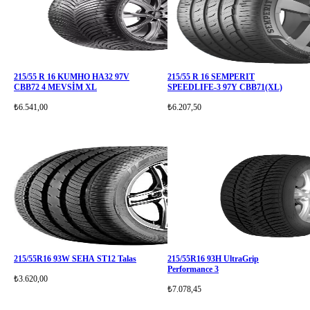
215/55 R 16 KUMHO HA32 97V
215/55 R 16 SEMPERIT
CBB72 4 MEVSİM XL
SPEEDLIFE-3 97Y CBB71(XL)
₺6.541,00
₺6.207,50
215/55R16 93W SEHA ST12 Talas
215/55R16 93H UltraGrip
Performance 3
₺3.620,00
₺7.078,45