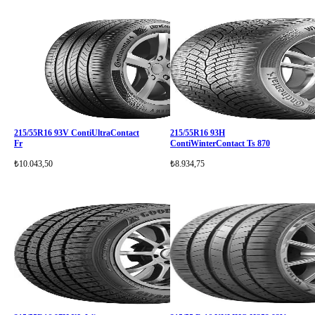
215/55R16 93V ContiUltraContact
215/55R16 93H
Fr
ContiWinterContact Ts 870
₺10.043,50
₺8.934,75