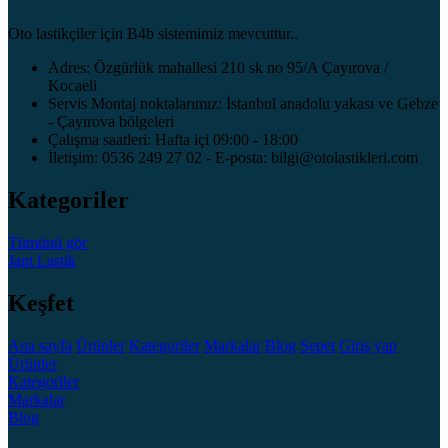
Oto lastikçiler için B4b sistemimiz mevcuttur..
Adres: Özgürlük mahallesi 210 sk no 95/A Çayırova /
Kocaeli
Servis Montaj noktalarımız: İstanbul anadolu yakası ve Gebze
- Çayırova bölgeleri
Çalışma saatleri: Hafta içi 09:00 - 18:00
İletişim: 0536 249 27 02 - E-posta: bilgi@otolastikleri.com
Kategoriler
Tümünü gör
Jant
Lastik
Keşfet
Ana sayfa
Ürünler
Kategoriler
Markalar
Blog
Sepet
Giriş yap
Ürünler
Kategoriler
Markalar
Blog