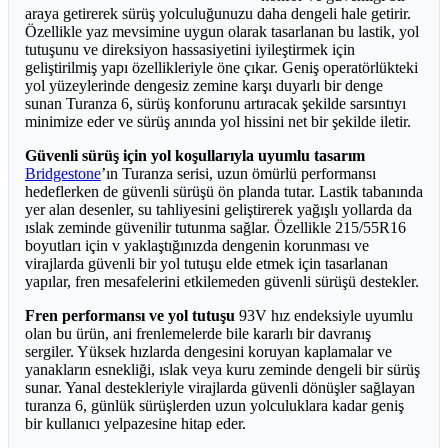
araya getirerek sürüş yolculuğunuzu daha dengeli hale getirir.
Özellikle yaz mevsimine uygun olarak tasarlanan bu lastik, yol
tutuşunu ve direksiyon hassasiyetini iyileştirmek için
geliştirilmiş yapı özellikleriyle öne çıkar. Geniş operatörlükteki
yol yüzeylerinde dengesiz zemine karşı duyarlı bir denge
sunan Turanza 6, sürüş konforunu artıracak şekilde sarsıntıyı
minimize eder ve sürüş anında yol hissini net bir şekilde iletir.
Güvenli sürüş için yol koşullarıyla uyumlu tasarım
Bridgestone
’ın Turanza serisi, uzun ömürlü performansı
hedeflerken de güvenli sürüşü ön planda tutar. Lastik tabanında
yer alan desenler, su tahliyesini geliştirerek yağışlı yollarda da
ıslak zeminde güvenilir tutunma sağlar. Özellikle 215/55R16
boyutları için v yaklaştığınızda dengenin korunması ve
virajlarda güvenli bir yol tutuşu elde etmek için tasarlanan
yapılar, fren mesafelerini etkilemeden güvenli sürüşü destekler.
Fren performansı ve yol tutuşu
93V hız endeksiyle uyumlu
olan bu ürün, ani frenlemelerde bile kararlı bir davranış
sergiler. Yüksek hızlarda dengesini koruyan kaplamalar ve
yanakların esnekliği, ıslak veya kuru zeminde dengeli bir sürüş
sunar. Yanal destekleriyle virajlarda güvenli dönüşler sağlayan
turanza 6, günlük sürüşlerden uzun yolculuklara kadar geniş
bir kullanıcı yelpazesine hitap eder.