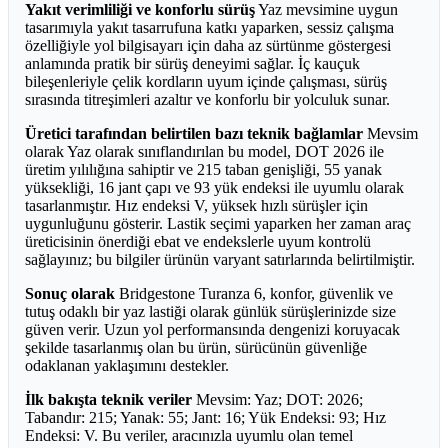
Yakıt verimliliği ve konforlu sürüş
Yaz mevsimine uygun
tasarımıyla yakıt tasarrufuna katkı yaparken, sessiz çalışma
özelliğiyle yol bilgisayarı için daha az sürtünme göstergesi
anlamında pratik bir sürüş deneyimi sağlar. İç kauçuk
bileşenleriyle çelik kordların uyum içinde çalışması, sürüş
sırasında titreşimleri azaltır ve konforlu bir yolculuk sunar.
Üretici tarafından belirtilen bazı teknik bağlamlar
Mevsim
olarak Yaz olarak sınıflandırılan bu model, DOT 2026 ile
üretim yılılığına sahiptir ve 215 taban genişliği, 55 yanak
yüksekliği, 16 jant çapı ve 93 yük endeksi ile uyumlu olarak
tasarlanmıştır. Hız endeksi V, yüksek hızlı sürüşler için
uygunluğunu gösterir. Lastik seçimi yaparken her zaman araç
üreticisinin önerdiği ebat ve endekslerle uyum kontrolü
sağlayınız; bu bilgiler ürünün varyant satırlarında belirtilmiştir.
Sonuç olarak
Bridgestone Turanza 6, konfor, güvenlik ve
tutuş odaklı bir yaz lastiği olarak günlük sürüşlerinizde size
güven verir. Uzun yol performansında dengenizi koruyacak
şekilde tasarlanmış olan bu ürün, sürücünün güvenliğe
odaklanan yaklaşımını destekler.
İlk bakışta teknik veriler
Mevsim: Yaz; DOT: 2026;
Tabandır: 215; Yanak: 55; Jant: 16; Yük Endeksi: 93; Hız
Endeksi: V. Bu veriler, aracınızla uyumlu olan temel