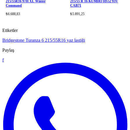
215/55R16 97H XL Winter
215/55 R 16 KUMHO HS52 93V
Command
CAB71
₺6.688,83
₺5.891,25
Etiketler
Bridgestone Turanza 6
215/55R16
yaz lastiği
Paylaş
f