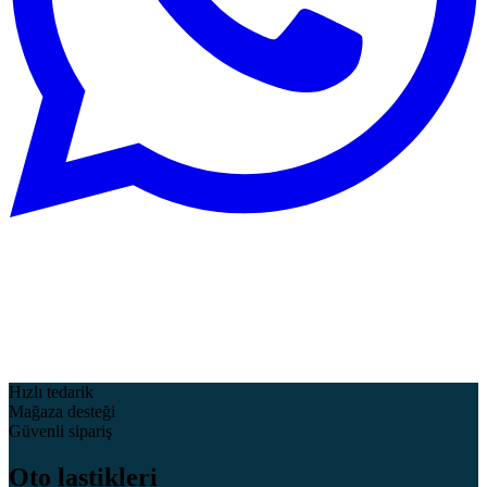
Hızlı tedarik
Mağaza desteği
Güvenli sipariş
Oto lastikleri