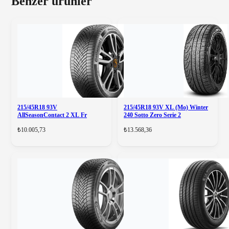
Benzer ürünler
215/45R18 93V
215/45R18 93V XL (Mo) Winter
AllSeasonContact 2 XL Fr
240 Sotto Zero Serie 2
₺10.005,73
₺13.568,36