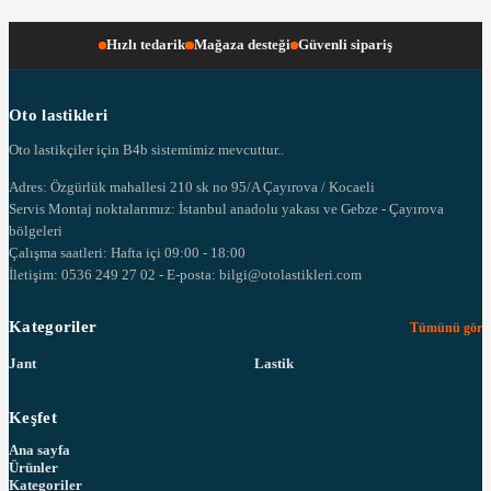
Hızlı tedarik
Mağaza desteği
Güvenli sipariş
Oto lastikleri
Oto lastikçiler için B4b sistemimiz mevcuttur..
Adres: Özgürlük mahallesi 210 sk no 95/A Çayırova / Kocaeli
Servis Montaj noktalarımız: İstanbul anadolu yakası ve Gebze - Çayırova
bölgeleri
Çalışma saatleri: Hafta içi 09:00 - 18:00
İletişim: 0536 249 27 02 - E-posta: bilgi@otolastikleri.com
Kategoriler
Tümünü gör
Jant
Lastik
Keşfet
Ana sayfa
Ürünler
Kategoriler