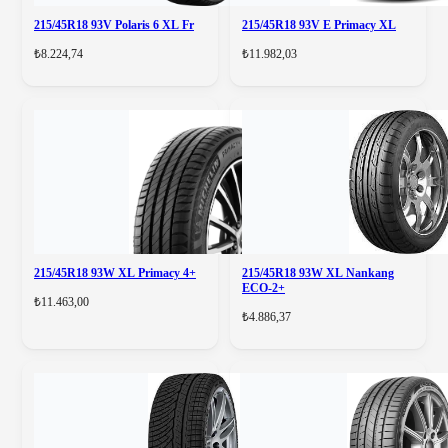
215/45R18 93V Polaris 6 XL Fr
215/45R18 93V E Primacy XL
₺8.224,74
₺11.982,03
215/45R18 93W XL Primacy 4+
215/45R18 93W XL Nankang
ECO-2+
₺11.463,00
₺4.886,37