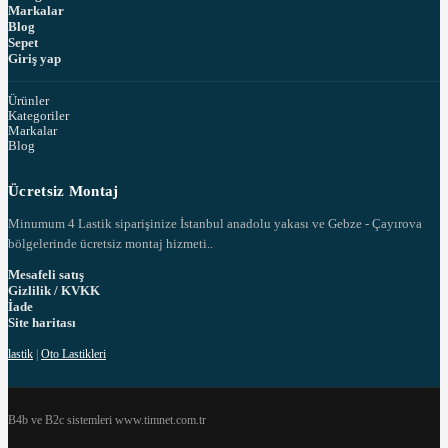
Markalar
Blog
Sepet
Giriş yap
Ürünler
Kategoriler
Markalar
Blog
Ücretsiz Montaj
Minumum 4 Lastik siparişinize İstanbul anadolu yakası ve Gebze - Çayırova
bölgelerinde ücretsiz montaj hizmeti..
Mesafeli satış
Gizlilik / KVKK
İade
Site haritası
lastik
|
Oto Lastikleri
B4b ve B2c sistemleri www.timnet.com.tr