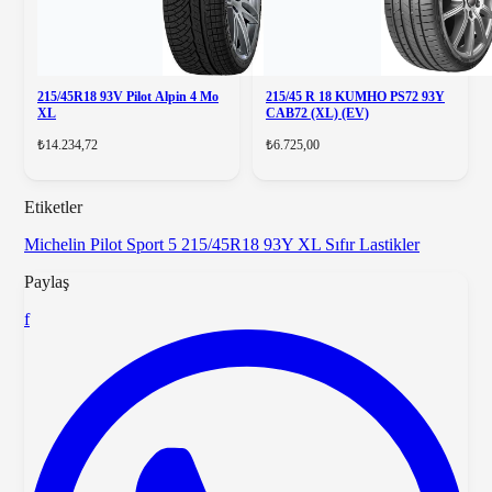
215/45R18 93V Pilot Alpin 4 Mo
215/45 R 18 KUMHO PS72 93Y
XL
CAB72 (XL) (EV)
₺14.234,72
₺6.725,00
Etiketler
Michelin Pilot Sport 5
215/45R18 93Y XL
Sıfır Lastikler
Paylaş
f