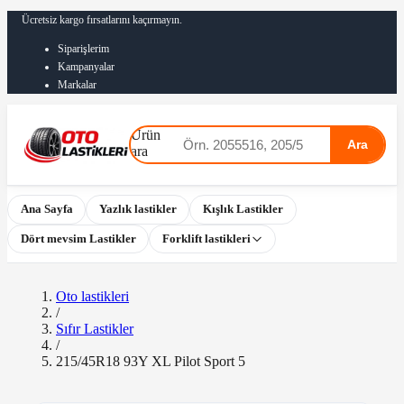
Ücretsiz kargo fırsatlarını kaçırmayın.
Siparişlerim
Kampanyalar
Markalar
Ürün
Ara
ara
Ana Sayfa
Yazlık lastikler
Kışlık Lastikler
Dört mevsim Lastikler
Forklift lastikleri
Oto lastikleri
/
Sıfır Lastikler
/
215/45R18 93Y XL Pilot Sport 5