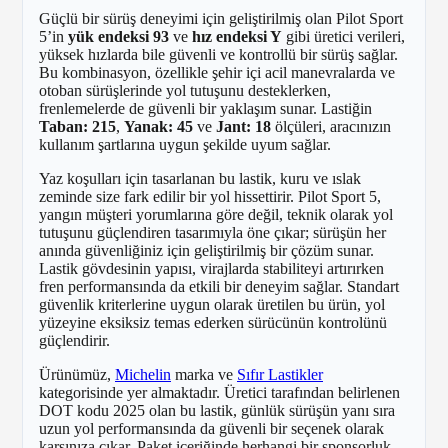
Güçlü bir sürüş deneyimi için geliştirilmiş olan Pilot Sport
5’in
yük endeksi 93
ve
hız endeksi Y
gibi üretici verileri,
yüksek hızlarda bile güvenli ve kontrollü bir sürüş sağlar.
Bu kombinasyon, özellikle şehir içi acil manevralarda ve
otoban sürüşlerinde yol tutuşunu desteklerken,
frenlemelerde de güvenli bir yaklaşım sunar. Lastiğin
Taban: 215
,
Yanak: 45
ve
Jant: 18
ölçüleri, aracınızın
kullanım şartlarına uygun şekilde uyum sağlar.
Yaz koşulları için tasarlanan bu lastik, kuru ve ıslak
zeminde size fark edilir bir yol hissettirir. Pilot Sport 5,
yangın müşteri yorumlarına göre değil, teknik olarak yol
tutuşunu güçlendiren tasarımıyla öne çıkar; sürüşün her
anında güvenliğiniz için geliştirilmiş bir çözüm sunar.
Lastik gövdesinin yapısı, virajlarda stabiliteyi artırırken
fren performansında da etkili bir deneyim sağlar. Standart
güvenlik kriterlerine uygun olarak üretilen bu ürün, yol
yüzeyine eksiksiz temas ederken sürücünün kontrolünü
güçlendirir.
Ürünümüz,
Michelin
marka ve
Sıfır Lastikler
kategorisinde yer almaktadır. Üretici tarafından belirlenen
DOT kodu 2025 olan bu lastik, günlük sürüşün yanı sıra
uzun yol performansında da güvenli bir seçenek olarak
karşınıza çıkar. Paket içeriğinde herhangi bir sponsorluk