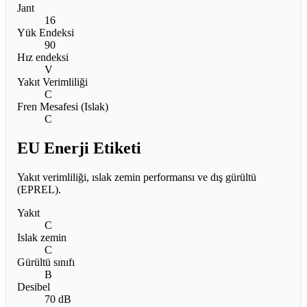
Jant
16
Yük Endeksi
90
Hız endeksi
V
Yakıt Verimliliği
C
Fren Mesafesi (Islak)
C
EU Enerji Etiketi
Yakıt verimliliği, ıslak zemin performansı ve dış gürültü
(EPREL).
Yakıt
C
Islak zemin
C
Gürültü sınıfı
B
Desibel
70 dB