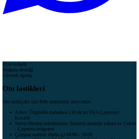
Hızlı tedarik
Mağaza desteği
Güvenli sipariş
Oto lastikleri
Oto lastikçiler için B4b sistemimiz mevcuttur..
Adres: Özgürlük mahallesi 210 sk no 95/A Çayırova /
Kocaeli
Servis Montaj noktalarımız: İstanbul anadolu yakası ve Gebze
- Çayırova bölgeleri
Çalışma saatleri: Hafta içi 09:00 - 18:00