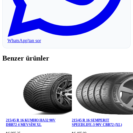
WhatsApp'tan sor
Benzer ürünler
215/45 R 16 KUMHO HA32 90V
215/45 R 16 SEMPERIT
DBB72 4 MEVSİM XL
SPEEDLIFE-3 90V CBB72 (XL)