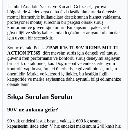
İstanbul Anadolu Yakası ve Kocaeli Gebze - Çayırova
bölgesinde 4 adet veya daha fazla lastik alımlarında ücretsiz
montaj hizmetiyle kullanıcılara destek sunan hizmet yaklaşımı,
profesyonel montaj sürecinin bir parçası olarak sürüş
konforunu ve güvenliğini artırır. Bu kapsamlı paket, yol
güvenliği ve sürüş kalitesi odaklı çözümler arayan kullanıcılar
için uygun bir seçenektir.
Sonuç olarak, Petlas
215/45 R16 TL 90V REINF. MULTI
ACTION PT565
, dört mevsim sürüş için dengeli yol tutuşu,
güvenli fren performansı ve konforlu sürüş deneyimi sağlayan
bir lastik olarak öne çıkar. Doğru ebat ve endekslerle uyum
kontrolü yapılması, üretici önerileriyle güvenli bir seçim için
önemlidir. Marka ve kategori iç linkler, bu lastiğin ilgili
kategoride ve marka sayfasında daha ayrıntılı bilgi edinmenize
olanak tanır.
Sıkça Sorulan Sorular
90V ne anlama gelir?
90 yük endeksi lastik başına yaklaşık 600 kg taşıma
kapasitesini ifade eder. V hız endeksi maksimum 240 km/s hız