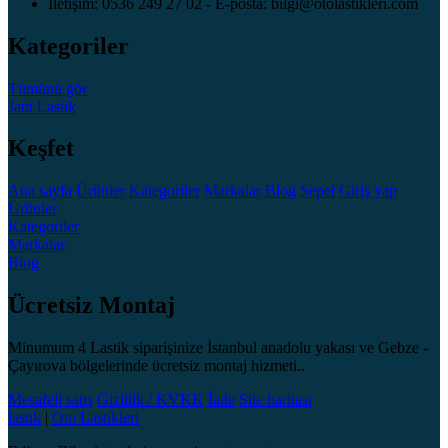
İletişim: 0536 249 27 02 - E-posta: bilgi@otolastikleri.com
Kategoriler
Tümünü gör
Jant
Lastik
Keşfet
Ana sayfa
Ürünler
Kategoriler
Markalar
Blog
Sepet
Giriş yap
Ürünler
Kategoriler
Markalar
Blog
Ücretsiz Montaj
Minumum 4 Lastik siparişinize İstanbul anadolu yakası ve Gebze -
Çayırova bölgelerinde ücretsiz montaj hizmeti..
Mesafeli satış
Gizlilik / KVKK
İade
Site haritası
lastik
|
Oto Lastikleri