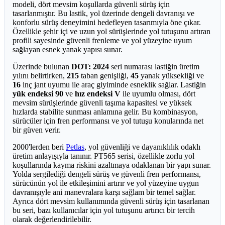
modeli, dört mevsim koşullarda güvenli sürüş için
tasarlanmıştır. Bu lastik, yol üzerinde dengeli davranışı ve
konforlu sürüş deneyimini hedefleyen tasarımıyla öne çıkar.
Özellikle şehir içi ve uzun yol sürüşlerinde yol tutuşunu artıran
profili sayesinde güvenli frenleme ve yol yüzeyine uyum
sağlayan esnek yanak yapısı sunar.
Üzerinde bulunan
DOT: 2024
seri numarası lastiğin üretim
yılını belirtirken,
215
taban genişliği,
45
yanak yüksekliği ve
16
inç jant uyumu ile araç giyiminde esneklik sağlar. Lastiğin
yük endeksi 90
ve
hız endeksi V
ile uyumlu olması, dört
mevsim sürüşlerinde güvenli taşıma kapasitesi ve yüksek
hızlarda stabilite sunması anlamına gelir. Bu kombinasyon,
sürücüler için fren performansı ve yol tutuşu konularında net
bir güven verir.
2000'lerden beri
Petlas
, yol güvenliği ve dayanıklılık odaklı
üretim anlayışıyla tanınır. PT565 serisi, özellikle zorlu yol
koşullarında kayma riskini azaltmaya odaklanan bir yapı sunar.
Yolda sergilediği dengeli sürüş ve güvenli fren performansı,
sürücünün yol ile etkileşimini artırır ve yol yüzeyine uygun
davranışıyle ani manevralara karşı sağlam bir temel sağlar.
Ayrıca dört mevsim kullanımında güvenli sürüş için tasarlanan
bu seri, bazı kullanıcılar için yol tutuşunu artırıcı bir tercih
olarak değerlendirilebilir.