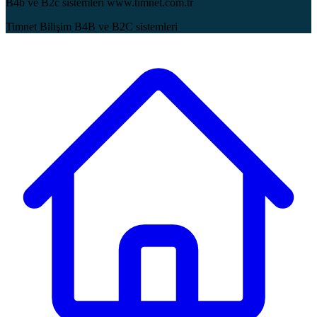
B4b ve B2c sistemleri www.timnet.com.tr
Timnet Bilişim B4B ve B2C sistemleri