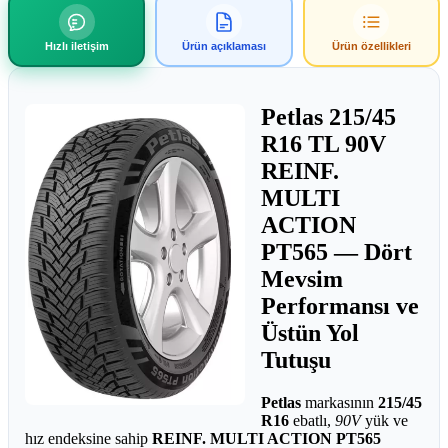
Hızlı iletişim
Ürün açıklaması
Ürün özellikleri
Petlas 215/45
R16 TL 90V
REINF.
MULTI
ACTION
PT565 — Dört
Mevsim
Performansı ve
Üstün Yol
Tutuşu
Petlas
markasının
215/45
R16
ebatlı,
90V
yük ve
hız endeksine sahip
REINF. MULTI ACTION PT565