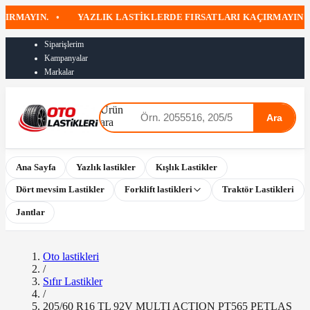
AYIN.
•
YAZLIK LASTIKLERDE FIRSATLARI KAÇIRMAYIN
•
Siparişlerim
Kampanyalar
Markalar
Ürün
Ara
ara
Ana Sayfa
Yazlık lastikler
Kışlık Lastikler
Dört mevsim Lastikler
Forklift lastikleri
Traktör Lastikleri
Jantlar
Oto lastikleri
/
Sıfır Lastikler
/
205/60 R16 TL 92V MULTI ACTION PT565 PETLAS