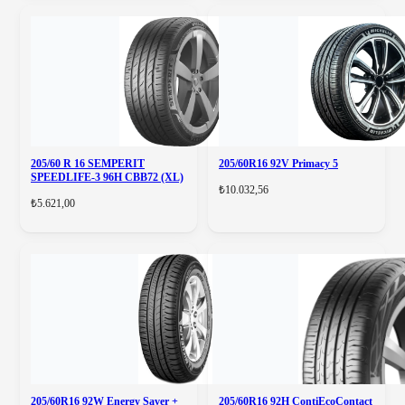
205/60 R 16 SEMPERIT
205/60R16 92V Primacy 5
SPEEDLIFE-3 96H CBB72 (XL)
₺10.032,56
₺5.621,00
205/60R16 92W Energy Saver +
205/60R16 92H ContiEcoContact