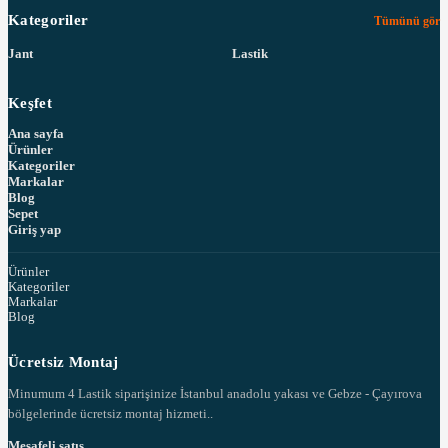
Kategoriler
Tümünü gör
Jant
Lastik
Keşfet
Ana sayfa
Ürünler
Kategoriler
Markalar
Blog
Sepet
Giriş yap
Ürünler
Kategoriler
Markalar
Blog
Ücretsiz Montaj
Minumum 4 Lastik siparişinize İstanbul anadolu yakası ve Gebze - Çayırova
bölgelerinde ücretsiz montaj hizmeti..
Mesafeli satış