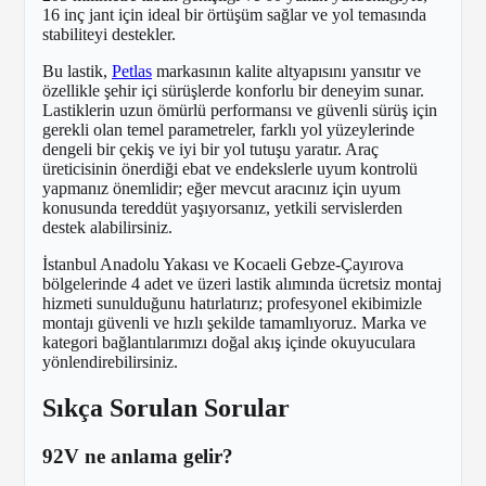
16 inç jant için ideal bir örtüşüm sağlar ve yol temasında
stabiliteyi destekler.
Bu lastik,
Petlas
markasının kalite altyapısını yansıtır ve
özellikle şehir içi sürüşlerde konforlu bir deneyim sunar.
Lastiklerin uzun ömürlü performansı ve güvenli sürüş için
gerekli olan temel parametreler, farklı yol yüzeylerinde
dengeli bir çekiş ve iyi bir yol tutuşu yaratır. Araç
üreticisinin önerdiği ebat ve endekslerle uyum kontrolü
yapmanız önemlidir; eğer mevcut aracınız için uyum
konusunda tereddüt yaşıyorsanız, yetkili servislerden
destek alabilirsiniz.
İstanbul Anadolu Yakası ve Kocaeli Gebze-Çayırova
bölgelerinde 4 adet ve üzeri lastik alımında ücretsiz montaj
hizmeti sunulduğunu hatırlatırız; profesyonel ekibimizle
montajı güvenli ve hızlı şekilde tamamlıyoruz. Marka ve
kategori bağlantılarımızı doğal akış içinde okuyuculara
yönlendirebilirsiniz.
Sıkça Sorulan Sorular
92V ne anlama gelir?