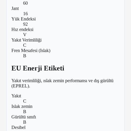
60
Jant
16
Yük Endeksi
92
Hız endeksi
V
Yakıt Verimliliği
C
Fren Mesafesi (Islak)
B
EU Enerji Etiketi
Yakıt verimliliği, ıslak zemin performansı ve dış gürültü
(EPREL).
Yakıt
C
Islak zemin
B
Gürültü sınıfı
B
Desibel