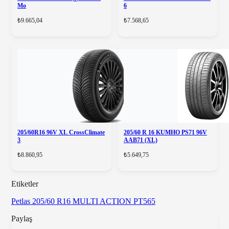
Mo
6
₺9.665,04
₺7.568,65
205/60R16 96V XL CrossClimate
205/60 R 16 KUMHO PS71 96V
3
AAB71 (XL)
₺8.860,95
₺5.649,75
Etiketler
Petlas
205/60 R16
MULTI ACTION PT565
Paylaş