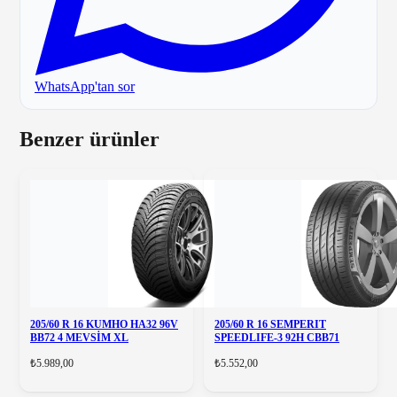
WhatsApp'tan sor
Benzer ürünler
205/60 R 16 KUMHO HA32 96V
205/60 R 16 SEMPERIT
BB72 4 MEVSİM XL
SPEEDLIFE-3 92H CBB71
₺5.989,00
₺5.552,00