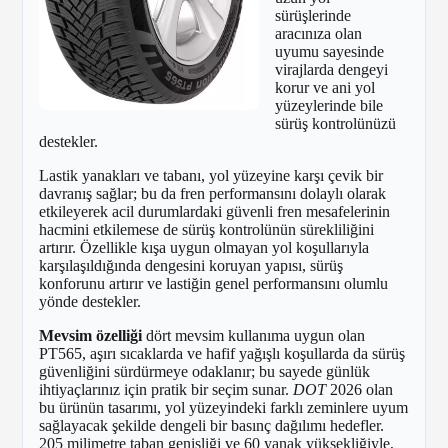
sürüşlerinde
aracınıza olan
uyumu sayesinde
virajlarda dengeyi
korur ve ani yol
yüzeylerinde bile
sürüş kontrolünüzü
destekler.
Lastik yanakları ve tabanı, yol yüzeyine karşı çevik bir
davranış sağlar; bu da fren performansını dolaylı olarak
etkileyerek acil durumlardaki güvenli fren mesafelerinin
hacmini etkilemese de sürüş kontrolünün sürekliliğini
artırır. Özellikle kışa uygun olmayan yol koşullarıyla
karşılaşıldığında dengesini koruyan yapısı, sürüş
konforunu artırır ve lastiğin genel performansını olumlu
yönde destekler.
Mevsim özelliği
dört mevsim kullanıma uygun olan
PT565, aşırı sıcaklarda ve hafif yağışlı koşullarda da sürüş
güvenliğini sürdürmeye odaklanır; bu sayede günlük
ihtiyaçlarınız için pratik bir seçim sunar.
DOT
2026 olan
bu ürünün tasarımı, yol yüzeyindeki farklı zeminlere uyum
sağlayacak şekilde dengeli bir basınç dağılımı hedefler.
205 milimetre taban genişliği ve 60 yanak yüksekliğiyle,