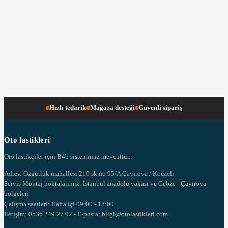
Hızlı tedarik
Mağaza desteği
Güvenli sipariş
Oto lastikleri
Oto lastikçiler için B4b sistemimiz mevcuttur..
Adres: Özgürlük mahallesi 210 sk no 95/A Çayırova / Kocaeli
Servis Montaj noktalarımız: İstanbul anadolu yakası ve Gebze - Çayırova
bölgeleri
Çalışma saatleri: Hafta içi 09:00 - 18:00
İletişim: 0536 249 27 02 - E-posta: bilgi@otolastikleri.com