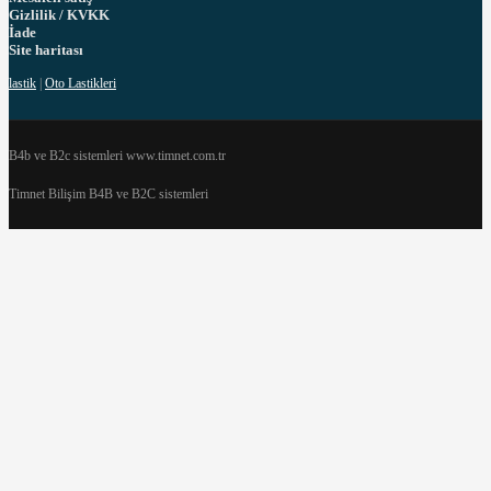
Gizlilik / KVKK
İade
Site haritası
lastik
|
Oto Lastikleri
B4b ve B2c sistemleri www.timnet.com.tr
Timnet Bilişim B4B ve B2C sistemleri