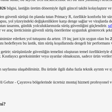
026
bilgisi, lastiğin üretim dönemiyle ilgili güncel takibi kolaylaştırır v
 güvenli sürüşü ön planda tutan Primacy R, özellikle konforlu bir sürü
 yapısı, yol yüzeyindeki değişkenliklere karşı denge sağlar ve virajlard
an tasarımı, günlük yolculuklarınızda sürüş güvenliğini güçlendirir.
sıf
r ve araç üreticisinin güvenli sürüş önerilerine uygunluk gösterecek şekil
inimize ederken yol tutuşunu da artırır. 19 inç jant için uygun olan bu
2
sını hedefleyen bu lastik, tüm sürüş koşullarında dengeli bir performans 
a getirir; sürüşünüzde güvenliğin temelini oluşturan temel özellikleriyl
ır. Kısıtlayıcı gereksinimler veya uyarılar olmaksızın, sadece ürün veril
sayfasına ulaşabilirsiniz. Bu ürünle ilgili daha fazla teknik ayrıntı ve 
li Gebze - Çayırova bölgelerinde ücretsiz montaj hizmeti profesyonel ve
mi?