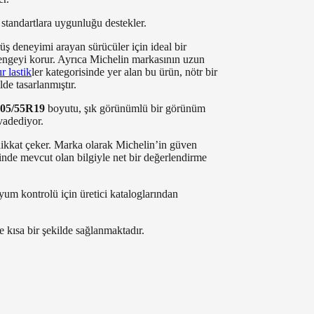
e standartlara uygunluğu destekler.
ş deneyimi arayan sürücüler için ideal bir
a dengeyi korur. Ayrıca Michelin markasının uzun
ır lastik
ler kategorisinde yer alan bu ürün, nötr bir
de tasarlanmıştır.
05/55R19
boyutu, şık görünümlü bir görünüm
vadediyor.
e dikkat çeker. Marka olarak Michelin’in güven
erinde mevcut olan bilgiyle net bir değerlendirme
uyum kontrolü için üretici kataloglarından
 kısa bir şekilde sağlanmaktadır.