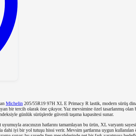
lan
Michelin
205/55R19 97H XL E Primacy R lastik, modern sürüş dinam
ıyan bir tercih olarak öne çıkıyor. Yaz mevsimine özel tasarlanmış olan 
deksiyle günlük sürüşlerde güvenli taşıma kapasitesi sunar.
 uyumuyla aracınızın hatlarını tamamlayan bu ürün, XL varyantı sayes
da dahi iyi bir yol tutuşu hissi verir. Mevsim şartlarına uygun kullanılan 
avrama sunar; bu sayede fren mesafelerinde net bir fark yaratmayı hedefl