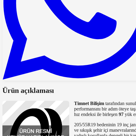
Ürün açıklaması
Timnet Bilişim
tarafından sunu
performansını bir adım öteye taş
hız endeksi ile birleşen
97
yük en
205/55R19 bedeninin 19 inç jant
ve sıkışık şehir içi manevraların
yağışlı koşullarda dengeli bir k