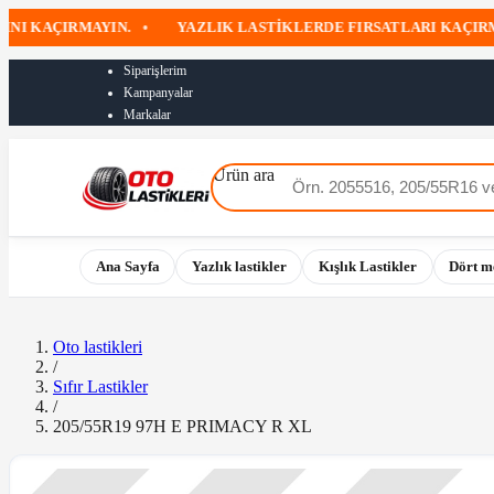
 KAÇIRMAYIN.
•
YAZLIK LASTIKLERDE FIRSATLARI KAÇIRMAY
Siparişlerim
Kampanyalar
Markalar
Ürün ara
Ana Sayfa
Yazlık lastikler
Kışlık Lastikler
Dört m
Oto lastikleri
/
Sıfır Lastikler
/
205/55R19 97H E PRIMACY R XL