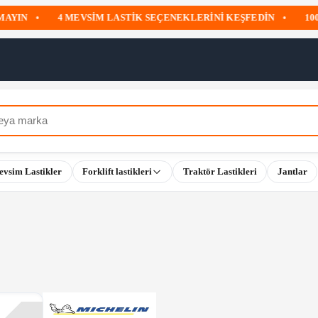
IN
•
4 MEVSIM LASTIK SEÇENEKLERINI KEŞFEDIN
•
1000 T
evsim Lastikler
Forklift lastikleri
Traktör Lastikleri
Jantlar