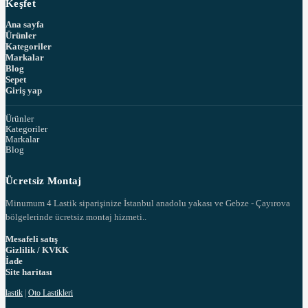
Keşfet
Ana sayfa
Ürünler
Kategoriler
Markalar
Blog
Sepet
Giriş yap
Ürünler
Kategoriler
Markalar
Blog
Ücretsiz Montaj
Minumum 4 Lastik siparişinize İstanbul anadolu yakası ve Gebze - Çayırova
bölgelerinde ücretsiz montaj hizmeti..
Mesafeli satış
Gizlilik / KVKK
İade
Site haritası
lastik
|
Oto Lastikleri