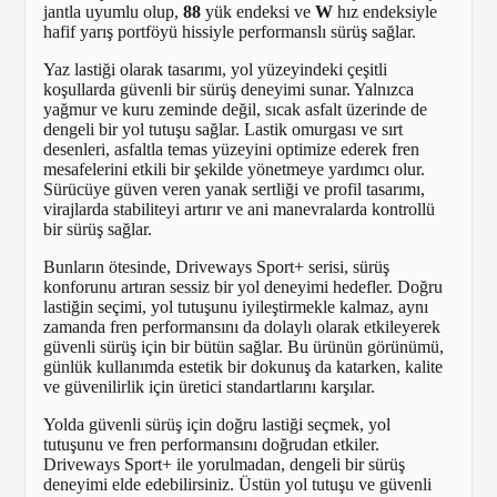
jantla uyumlu olup,
88
yük endeksi ve
W
hız endeksiyle
hafif yarış portföyü hissiyle performanslı sürüş sağlar.
Yaz lastiği olarak tasarımı, yol yüzeyindeki çeşitli
koşullarda güvenli bir sürüş deneyimi sunar. Yalnızca
yağmur ve kuru zeminde değil, sıcak asfalt üzerinde de
dengeli bir yol tutuşu sağlar. Lastik omurgası ve sırt
desenleri, asfaltla temas yüzeyini optimize ederek fren
mesafelerini etkili bir şekilde yönetmeye yardımcı olur.
Sürücüye güven veren yanak sertliği ve profil tasarımı,
virajlarda stabiliteyi artırır ve ani manevralarda kontrollü
bir sürüş sağlar.
Bunların ötesinde, Driveways Sport+ serisi, sürüş
konforunu artıran sessiz bir yol deneyimi hedefler. Doğru
lastiğin seçimi, yol tutuşunu iyileştirmekle kalmaz, aynı
zamanda fren performansını da dolaylı olarak etkileyerek
güvenli sürüş için bir bütün sağlar. Bu ürünün görünümü,
günlük kullanımda estetik bir dokunuş da katarken, kalite
ve güvenilirlik için üretici standartlarını karşılar.
Yolda güvenli sürüş için doğru lastiği seçmek, yol
tutuşunu ve fren performansını doğrudan etkiler.
Driveways Sport+ ile yorulmadan, dengeli bir sürüş
deneyimi elde edebilirsiniz. Üstün yol tutuşu ve güvenli