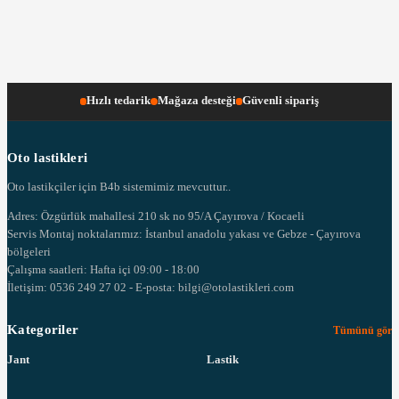
Hızlı tedarik
Mağaza desteği
Güvenli sipariş
Oto lastikleri
Oto lastikçiler için B4b sistemimiz mevcuttur..
Adres: Özgürlük mahallesi 210 sk no 95/A Çayırova / Kocaeli
Servis Montaj noktalarımız: İstanbul anadolu yakası ve Gebze - Çayırova
bölgeleri
Çalışma saatleri: Hafta içi 09:00 - 18:00
İletişim: 0536 249 27 02 - E-posta: bilgi@otolastikleri.com
Kategoriler
Tümünü gör
Jant
Lastik