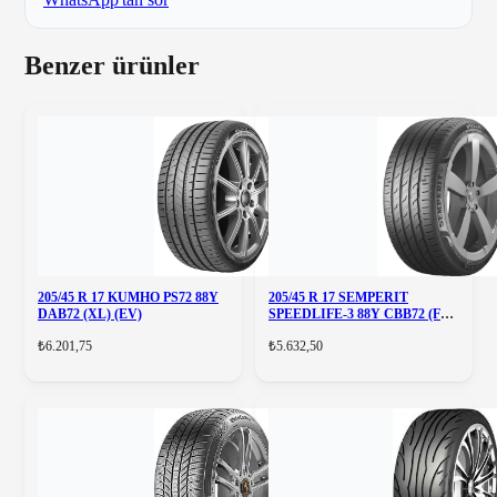
Benzer ürünler
205/45 R 17 KUMHO PS72 88Y
205/45 R 17 SEMPERIT
DAB72 (XL) (EV)
SPEEDLIFE-3 88Y CBB72 (FR)
(XL
₺6.201,75
₺5.632,50