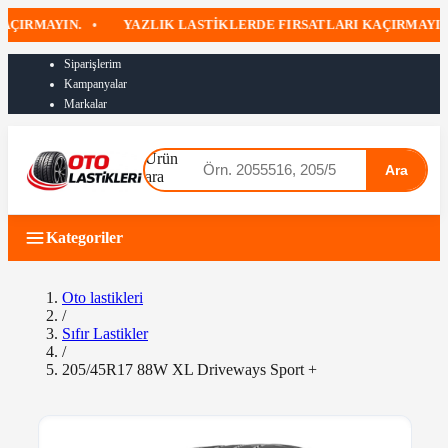
RMAYIN.
•
YAZLIK LASTIKLERDE FIRSATLARI KAÇIRMAYIN
•
Siparişlerim
Kampanyalar
Markalar
Ürün
Ara
ara
Kategoriler
Oto lastikleri
/
Sıfır Lastikler
/
205/45R17 88W XL Driveways Sport +