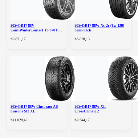
205/45R17 88V
205/45R17 88W Ns-2r (Tw 120)
ContiWinterContact TS 870 P
Semi-Slick
XL
₺9.851,17
₺6.828,13
205/45R17 88W Cinturato All
205/45R17 88W XL
Seasons Sf3 XL
CrossClimate 2
₺11.029,48
₺9.544,17