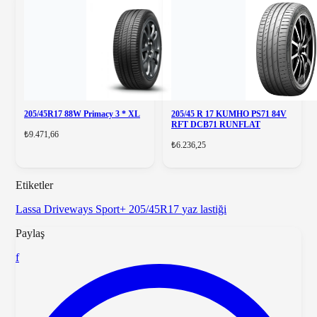
205/45R17 88W Primacy 3 * XL
205/45 R 17 KUMHO PS71 84V
RFT DCB71 RUNFLAT
₺9.471,66
₺6.236,25
Etiketler
Lassa Driveways Sport+
205/45R17
yaz lastiği
Paylaş
f