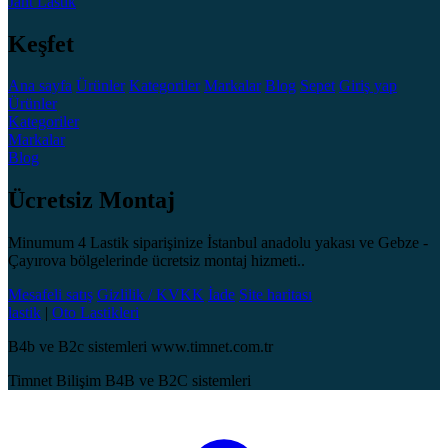
Jant
Lastik
Keşfet
Ana sayfa
Ürünler
Kategoriler
Markalar
Blog
Sepet
Giriş yap
Ürünler
Kategoriler
Markalar
Blog
Ücretsiz Montaj
Minumum 4 Lastik siparişinize İstanbul anadolu yakası ve Gebze -
Çayırova bölgelerinde ücretsiz montaj hizmeti..
Mesafeli satış
Gizlilik / KVKK
İade
Site haritası
lastik
|
Oto Lastikleri
B4b ve B2c sistemleri www.timnet.com.tr
Timnet Bilişim B4B ve B2C sistemleri