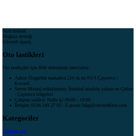
Hızlı tedarik
Mağaza desteği
Güvenli sipariş
Oto lastikleri
Oto lastikçiler için B4b sistemimiz mevcuttur..
Adres: Özgürlük mahallesi 210 sk no 95/A Çayırova /
Kocaeli
Servis Montaj noktalarımız: İstanbul anadolu yakası ve Gebze
- Çayırova bölgeleri
Çalışma saatleri: Hafta içi 09:00 - 18:00
İletişim: 0536 249 27 02 - E-posta: bilgi@otolastikleri.com
Kategoriler
Tümünü gör