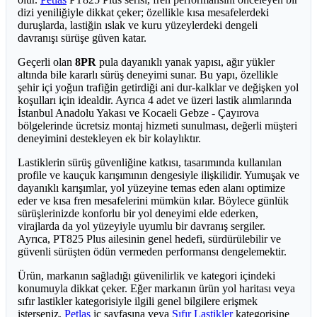
dizi yeniliğiyle dikkat çeker; özellikle kısa mesafelerdeki
duruşlarda, lastiğin ıslak ve kuru yüzeylerdeki dengeli
davranışı sürüşe güven katar.
Geçerli olan
8PR
pula dayanıklı yanak yapısı, ağır yükler
altında bile kararlı sürüş deneyimi sunar. Bu yapı, özellikle
şehir içi yoğun trafiğin getirdiği ani dur-kalklar ve değişken yol
koşulları için idealdir. Ayrıca 4 adet ve üzeri lastik alımlarında
İstanbul Anadolu Yakası ve Kocaeli Gebze - Çayırova
bölgelerinde ücretsiz montaj hizmeti sunulması, değerli müşteri
deneyimini destekleyen ek bir kolaylıktır.
Lastiklerin sürüş güvenliğine katkısı, tasarımında kullanılan
profile ve kauçuk karışımının dengesiyle ilişkilidir. Yumuşak ve
dayanıklı karışımlar, yol yüzeyine temas eden alanı optimize
eder ve kısa fren mesafelerini mümkün kılar. Böylece günlük
sürüşlerinizde konforlu bir yol deneyimi elde ederken,
virajlarda da yol yüzeyiyle uyumlu bir davranış sergiler.
Ayrıca, PT825 Plus ailesinin genel hedefi, sürdürülebilir ve
güvenli sürüşten ödün vermeden performansı dengelemektir.
Ürün, markanın sağladığı güvenilirlik ve kategori içindeki
konumuyla dikkat çeker. Eğer markanın ürün yol haritası veya
sıfır lastikler kategorisiyle ilgili genel bilgilere erişmek
isterseniz,
Petlas
iç sayfasına veya
Sıfır Lastikler
kategorisine