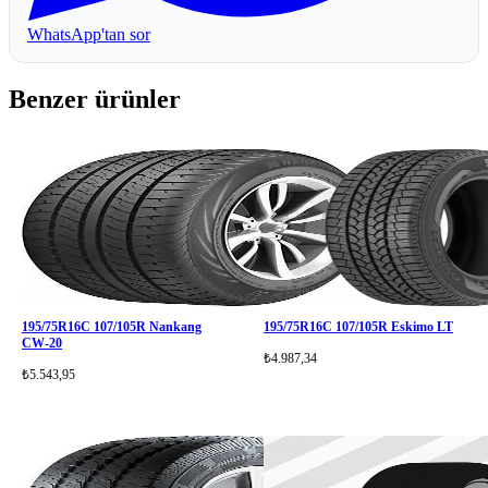
WhatsApp'tan sor
Benzer ürünler
195/75R16C 107/105R Nankang
195/75R16C 107/105R Eskimo LT
CW-20
₺4.987,34
₺5.543,95