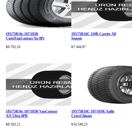
195/75R16c 107/105R
195/75R16C 110R Carrier All
ContiVanContact Ap 8Pr
Season
₺6.762,10
₺7.444,87
195/75R16c 107/105R VanContact
195/75R16C 107/105R Agilis
A/S Ultra 8PR
CrossClimate
₺8.502,12
₺10.540,23