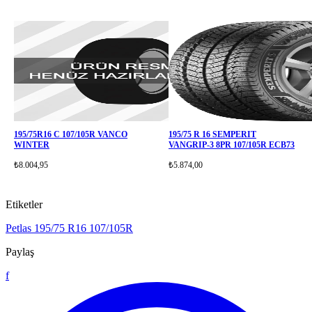
195/75R16 C 107/105R VANCO
195/75 R 16 SEMPERIT
WINTER
VANGRIP-3 8PR 107/105R ECB73
₺8.004,95
₺5.874,00
Etiketler
Petlas
195/75 R16
107/105R
Paylaş
f