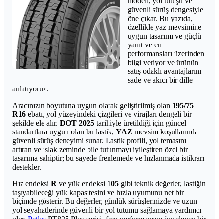
modeli, yol tutuşu ve
güvenli sürüş dengesiyle
öne çıkar. Bu yazıda,
özellikle yaz mevsimine
uygun tasarımı ve güçlü
yanıt veren
performansları üzerinden
bilgi veriyor ve ürünün
satış odaklı avantajlarını
sade ve akıcı bir dille
anlatıyoruz.
Aracınızın boyutuna uygun olarak geliştirilmiş olan
195/75
R16
ebatı, yol yüzeyindeki çizgileri ve virajları dengeli bir
şekilde ele alır.
DOT 2025
tarihiyle üretildiği için güncel
standartlara uygun olan bu lastik,
YAZ
mevsim koşullarında
güvenli sürüş deneyimi sunar. Lastik profili, yol temasını
artıran ve ıslak zeminde bile tutunmayı iyileştiren özel bir
tasarıma sahiptir; bu sayede frenlemede ve hızlanmada istikrarı
destekler.
Hız endeksi
R
ve yük endeksi
105
gibi teknik değerler, lastiğin
taşıyabileceği yük kapasitesini ve hızla uyumunu net bir
biçimde gösterir. Bu değerler, günlük sürüşlerinizde ve uzun
yol seyahatlerinde güvenli bir yol tutumu sağlamaya yardımcı
olur.
Petlas
PT825 Plus serisi, fren performansını önceleyen bir