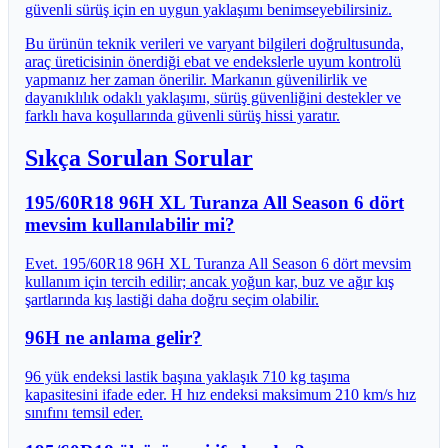
güvenli sürüş için en uygun yaklaşımı benimseyebilirsiniz.
Bu ürünün teknik verileri ve varyant bilgileri doğrultusunda,
araç üreticisinin önerdiği ebat ve endekslerle uyum kontrolü
yapmanız her zaman önerilir. Markanın güvenilirlik ve
dayanıklılık odaklı yaklaşımı, sürüş güvenliğini destekler ve
farklı hava koşullarında güvenli sürüş hissi yaratır.
Sıkça Sorulan Sorular
195/60R18 96H XL Turanza All Season 6 dört
mevsim kullanılabilir mi?
Evet. 195/60R18 96H XL Turanza All Season 6 dört mevsim
kullanım için tercih edilir; ancak yoğun kar, buz ve ağır kış
şartlarında kış lastiği daha doğru seçim olabilir.
96H ne anlama gelir?
96 yük endeksi lastik başına yaklaşık 710 kg taşıma
kapasitesini ifade eder. H hız endeksi maksimum 210 km/s hız
sınıfını temsil eder.