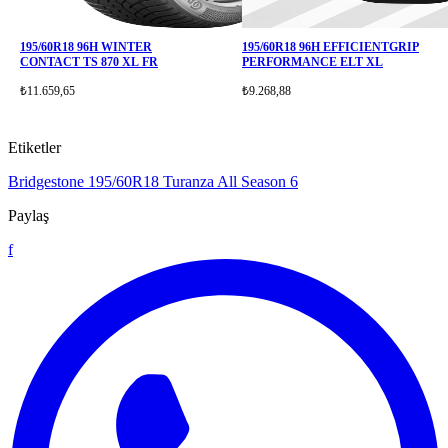
195/60R18 96H WINTER
195/60R18 96H EFFICIENTGRIP
CONTACT TS 870 XL FR
PERFORMANCE ELT XL
₺11.659,65
₺9.268,88
Etiketler
Bridgestone
195/60R18
Turanza All Season 6
Paylaş
f