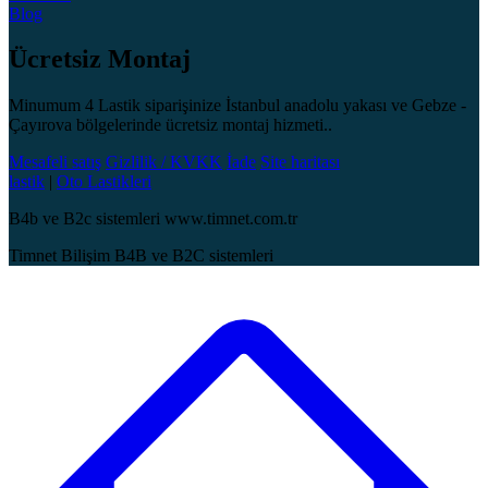
Blog
Ücretsiz Montaj
Minumum 4 Lastik siparişinize İstanbul anadolu yakası ve Gebze -
Çayırova bölgelerinde ücretsiz montaj hizmeti..
Mesafeli satış
Gizlilik / KVKK
İade
Site haritası
lastik
|
Oto Lastikleri
B4b ve B2c sistemleri www.timnet.com.tr
Timnet Bilişim B4B ve B2C sistemleri