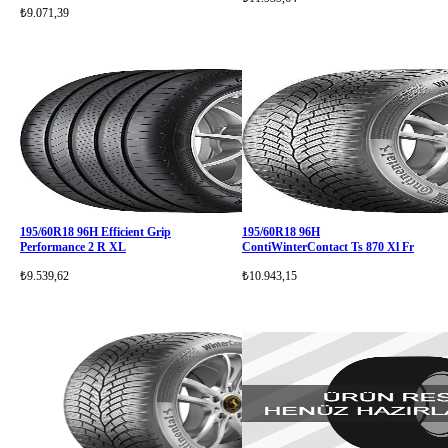
₺9.071,39
195/60R18 96H Efficient Grip
195/60R18 96H
Performance 2 R XL
ContiWinterContact Ts 870 Xl Fr
₺9.539,62
₺10.943,15