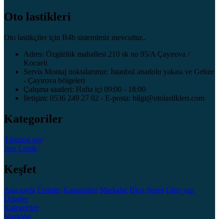
Oto lastikleri
Oto lastikçiler için B4b sistemimiz mevcuttur..
Adres: Özgürlük mahallesi 210 sk no 95/A Çayırova /
Kocaeli
Servis Montaj noktalarımız: İstanbul anadolu yakası ve Gebze
- Çayırova bölgeleri
Çalışma saatleri: Hafta içi 09:00 - 18:00
İletişim: 0536 249 27 02 - E-posta: bilgi@otolastikleri.com
Kategoriler
Tümünü gör
Jant
Lastik
Keşfet
Ana sayfa
Ürünler
Kategoriler
Markalar
Blog
Sepet
Giriş yap
Ürünler
Kategoriler
Markalar