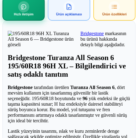
Hızlı iletişim
Ürün açıklaması
Ürün özellikleri
Bridgestone
markasının
bu ürünü hakkında
detaylı bilgi aşağıdadır.
Bridgestone Turanza All Season 6
195/60R18 96H XL – Bilgilendirici ve
satış odaklı tanıtım
Bridgestone
tarafından üretilen
Turanza All Season 6
, dört
mevsim kullanım için tasarlanmış güvenilir bir lastik
seçeneğidir. 195/60R18 boyutunda ve
96
yük endeksi ile güçlü
taşıma kapasitesi sunar; H hız endeksiyle dairesel stabiliteyi
sürüş boyunca korur. Bu model, yol tutuşunu ve fren
performansını artırmaya odaklı tasarlanmıştır ve güvenli sürüş
için ideal bir tercihtir.
Lastik yüzeyinin tasarımı, ıslak ve kuru zeminlerde denge
sağlayacak şekilde optimize edilmiştir. Özellikle virajlarda yol