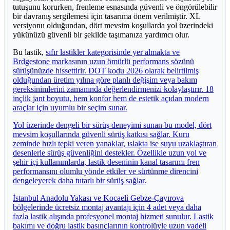
tutuşunu korurken, frenleme esnasında güvenli ve öngörülebilir
bir davranış sergilemesi için tasarıma önem verilmiştir. XL
versiyonu olduğundan, dört mevsim koşullarda yol üzerindeki
yükünüzü güvenli bir şekilde taşımanıza yardımcı olur.
Bu lastik,
sıfır lastikler kategorisinde yer almakta ve
Brdgestone markasının uzun ömürlü performans sözünü
sürüşünüzde hissettirir. DOT kodu 2026 olarak belirtilmiş
olduğundan üretim yılına göre planlı değişim veya bakım
gereksinimlerini zamanında değerlendirmenizi kolaylaştırır. 18
inçlik jant boyutu, hem konfor hem de estetik açıdan modern
araçlar için uyumlu bir seçim sunar.
Yol üzerinde dengeli bir sürüş deneyimi sunan bu model, dört
mevsim koşullarında güvenli sürüş katkısı sağlar. Kuru
zeminde hızlı tepki veren yanaklar, ıslakta ise suyu uzaklaştıran
desenlerle sürüş güvenliğini destekler. Özellikle uzun yol ve
şehir içi kullanımlarda, lastik deseninin kanal tasarımı fren
performansını olumlu yönde etkiler ve sürtünme direncini
dengeleyerek daha tutarlı bir sürüş sağlar.
İstanbul Anadolu Yakası ve Kocaeli Gebze-Çayırova
bölgelerinde ücretsiz montaj avantajı için 4 adet veya daha
fazla lastik alışında profesyonel montaj hizmeti sunulur. Lastik
bakımı ve doğru lastik basınçlarının kontrolüyle uzun vadeli