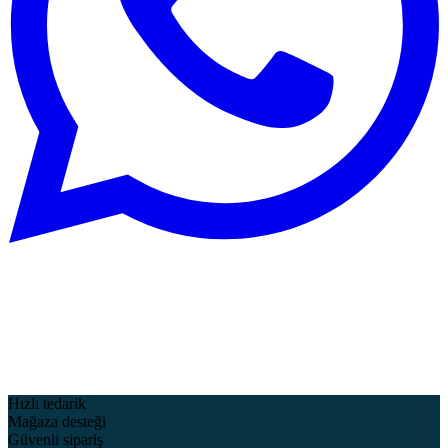
Hızlı tedarik
Mağaza desteği
Güvenli sipariş