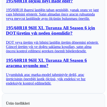
195/60R18 ölçüsü neyi ifade eder?
195/60R18 ibaresi lastiğin taban genişliği, yanak oranı ve jant
çapı bilgisini gösterir. Satın almadan önce aracın ruhsatında
veya mevcut lastiğinde aynı ölçünün bulunması önerilir.
195/60R18 96H XL Turanza All Season 6 için
DOT/üretim yılı neden önemlidir?
DOT veya üretim yılı bilgisi lastiğin üretim dönemini gösterir.
Güncel üretim yılı ve doğru saklama koşulları, satın alma
öncesi kontrol edilmesi gereken önemli bilgilerdendir.
195/60R18 96H XL Turanza All Season 6
aracıma uyumlu mu?
Uyumluluk araç marka-model tahminiyle değil, araç
üreticisinin önerdiği lastik ölçüsü, yük endeksi ve hız
endeksiyle kontrol edilmelidir.
Ürün özellikleri