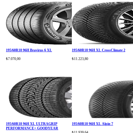
195/60R18 96H Bravirus 6 XL
195/60R18 96H XL CrossClimate 2
₺7.070,00
₺11.223,80
195/60R18 96H XL ULTRAGRIP
195/60R18 96H XL Alpin 7
PERFORMANCE+ GOODYEAR
₺11.939,64