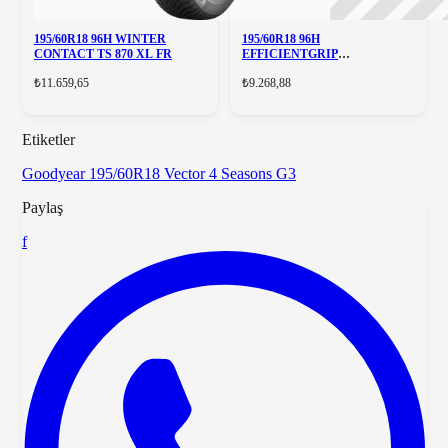
195/60R18 96H WINTER
195/60R18 96H
CONTACT TS 870 XL FR
EFFICIENTGRIP
PERFORMANCE ELT XL
₺11.659,65
₺9.268,88
Etiketler
Goodyear
195/60R18
Vector 4 Seasons G3
Paylaş
f