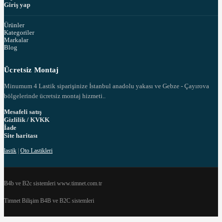
Giriş yap
Ürünler
Kategoriler
Markalar
Blog
Ücretsiz Montaj
Minumum 4 Lastik siparişinize İstanbul anadolu yakası ve Gebze - Çayırova
bölgelerinde ücretsiz montaj hizmeti..
Mesafeli satış
Gizlilik / KVKK
İade
Site haritası
lastik
|
Oto Lastikleri
B4b ve B2c sistemleri www.timnet.com.tr
Timnet Bilişim B4B ve B2C sistemleri