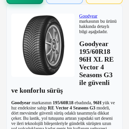
Goodyear
markasının bu ürünü
hakkında detaylı
bilgi aşağıdadır.
Goodyear
195/60R18
96H XL RE
Vector 4
Seasons G3
ile güvenli
ve konforlu sürüş
Goodyear
markasının
195/60R18
ebadında,
96H
yük ve
hız endeksine sahip
RE Vector 4 Seasons G3
modeli,
dört mevsimde güvenli sürüş odaklı tasarımıyla dikkat
çeker. Bu lastik, yol tutuşunu artıran yapıdaki sırt deseni
ve ileri teknolojili bileşenleriyle gündelik sürüşten uzun
yol yolculuklarına kadar geniş bir kullanım yelpazesi