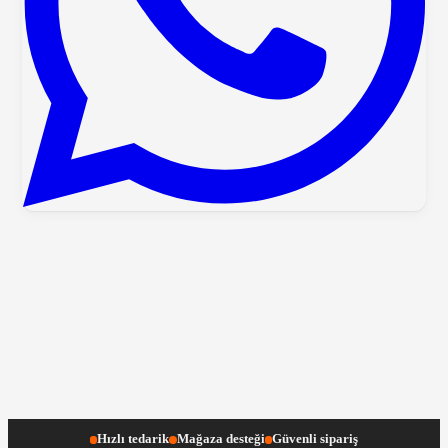
Hızlı tedarik
Mağaza desteği
Güvenli sipariş