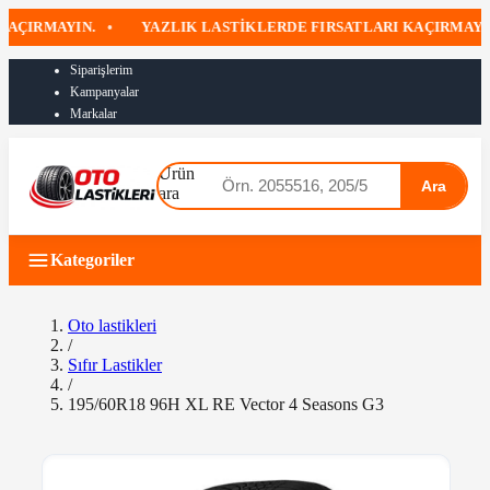
IRMAYIN.
•
YAZLIK LASTIKLERDE FIRSATLARI KAÇIRMAYIN
•
Siparişlerim
Kampanyalar
Markalar
Ürün
Ara
ara
Kategoriler
Oto lastikleri
/
Sıfır Lastikler
/
195/60R18 96H XL RE Vector 4 Seasons G3