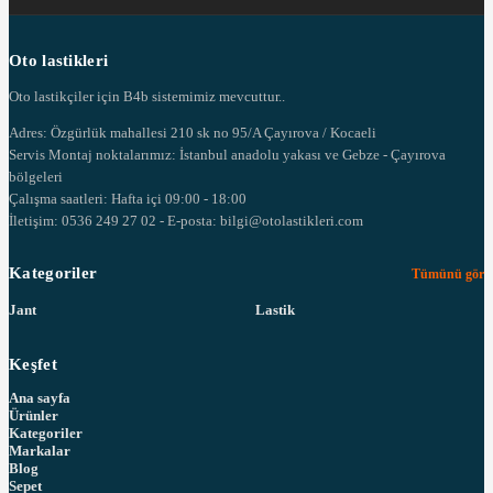
Oto lastikleri
Oto lastikçiler için B4b sistemimiz mevcuttur..
Adres: Özgürlük mahallesi 210 sk no 95/A Çayırova / Kocaeli
Servis Montaj noktalarımız: İstanbul anadolu yakası ve Gebze - Çayırova
bölgeleri
Çalışma saatleri: Hafta içi 09:00 - 18:00
İletişim: 0536 249 27 02 - E-posta: bilgi@otolastikleri.com
Kategoriler
Tümünü gör
Jant
Lastik
Keşfet
Ana sayfa
Ürünler
Kategoriler
Markalar
Blog
Sepet