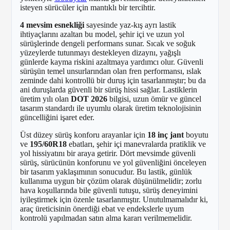
isteyen sürücüler için mantıklı bir tercihtir.
4 mevsim esnekliği
sayesinde yaz-kış ayrı lastik
ihtiyaçlarını azaltan bu model, şehir içi ve uzun yol
sürüşlerinde dengeli performans sunar. Sıcak ve soğuk
yüzeylerde tutunmayı destekleyen dizaynı, yağışlı
günlerde kayma riskini azaltmaya yardımcı olur. Güvenli
sürüşün temel unsurlarından olan fren performansı, ıslak
zeminde dahi kontrollü bir duruş için tasarlanmıştır; bu da
ani duruşlarda güvenli bir sürüş hissi sağlar. Lastiklerin
üretim yılı olan
DOT 2026
bilgisi, uzun ömür ve güncel
tasarım standardı ile uyumlu olarak üretim teknolojisinin
güncelliğini işaret eder.
Üst düzey sürüş konforu arayanlar için
18 inç jant
boyutu
ve
195/60R18
ebatları, şehir içi manevralarda pratiklik ve
yol hissiyatını bir araya getirir. Dört mevsimde güvenli
sürüş, sürücünün konforunu ve yol güvenliğini önceleyen
bir tasarım yaklaşımının sonucudur. Bu lastik, günlük
kullanıma uygun bir çözüm olarak düşünülmelidir; zorlu
hava koşullarında bile güvenli tutuşu, sürüş deneyimini
iyileştirmek için özenle tasarlanmıştır. Unutulmamalıdır ki,
araç üreticisinin önerdiği ebat ve endekslerle uyum
kontrolü yapılmadan satın alma kararı verilmemelidir.