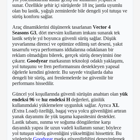
sunar. Özellikle şehir içi sürüşlerde 18 inç jantla uyumlu
olan bu lastik, yağışlı zeminlerde bile dengeli yol tutuşu ve
sürüş konforu sağlar.
Araç dinamiklerini düşünerek tasarlanan
Vector 4
Seasons G3
, dört mevsim kullanım imkanı sunarak tek
lastik setiyle yıl boyunca güvenli sürüş sağlar. Düşük
yuvarlanma direnci ve optimize edilmiş sırt deseni, yakıt
tasarrufu veya performans iddialarına odaklanan bir
reklam olmadığını bilerek, gerçek sürüş deneyimini öne
çıkarır.
Goodyear
markasının teknoloji odaklı yaklaşımı,
yol tutuşunu ve fren performansını destekleyen yapısal
öğelerle kendini gösterir. Bu sayede virajlarda daha
dengeli bir sürüş, ani frenlemelerde ise güvenilir bir
performans hissedilir.
Güncel yol koşullarında güvenli sürüşün anahtarı olan
yük
endeksi 96
ve
hız endeksi H
değerleri, günlük
kullanımdaki yüklemelere uygunluk sağlar. Ayrıca
XL
(Extra Load) özelliği, bagaj veya yolcu güvenliğini artıran
yanak dayanımı ile yük taşıma kapasitesini destekler.
Lastik tabanı, ısınma ve soğuma döngülerine karşı
dayanıklı yapısı ile uzun vadeli kullanım sunar; böylece
yol tutuşun sürüş güvenliğini yükselttiğini hissettirir. Bu
yönleriyle
Goodyear
marka güvenilirliğini deneyimlemek