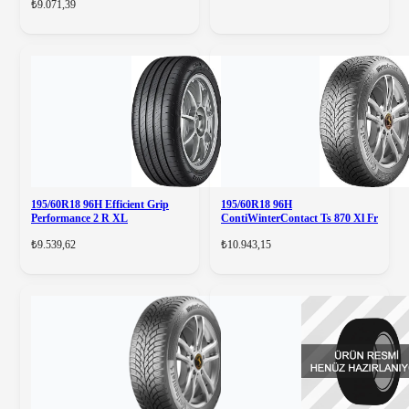
₺9.071,39
GOODYEAR
195/60R18 96H Efficient Grip
195/60R18 96H
Performance 2 R XL
ContiWinterContact Ts 870 Xl Fr
₺9.539,62
₺10.943,15