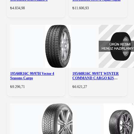
₺4.834,98
₺11.606,93
195/60R16C 99/97H Vector 4
195/60R16C 99/97T WINTER
Seasons Cargo
COMMAND CARGO KIŞ
GOODYEAR
₺9.296,71
₺6.621,27