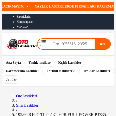
ÇIRMAYIN.
•
YAZLIK LASTIKLERDE FIRSATLARI KAÇIRMAYIN
Siparişlerim
Kampanyalar
Markalar
Ürün
Ara
ara
Ana Sayfa
Yazlık lastikler
Kışlık Lastikler
Dört mevsim Lastikler
Forklift lastikleri
Traktör Lastikleri
Jantlar
Oto lastikleri
/
Sıfır Lastikler
/
195/60 R16 C TL 99/97T 6PR FULL POWER PT835