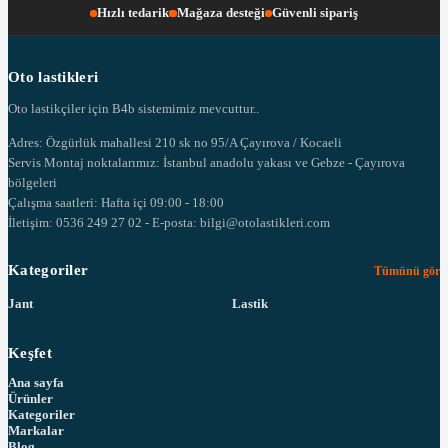
Hızlı tedarik
Mağaza desteği
Güvenli sipariş
Oto lastikleri
Oto lastikçiler için B4b sistemimiz mevcuttur..
Adres: Özgürlük mahallesi 210 sk no 95/A Çayırova / Kocaeli
Servis Montaj noktalarımız: İstanbul anadolu yakası ve Gebze - Çayırova
bölgeleri
Çalışma saatleri: Hafta içi 09:00 - 18:00
İletişim: 0536 249 27 02 - E-posta: bilgi@otolastikleri.com
Kategoriler
Tümünü gör
Jant
Lastik
Keşfet
Ana sayfa
Ürünler
Kategoriler
Markalar
Blog