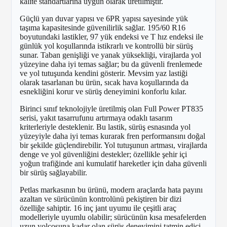
kalite standartlarına uygun olarak üretilmiştir.
Güçlü yan duvar yapısı ve 6PR yapısı sayesinde yük
taşıma kapasitesinde güvenilirlik sağlar. 195/60 R16
boyutundaki lastikler, 97 yük endeksi ve T hız endeksi ile
günlük yol koşullarında istikrarlı ve kontrollü bir sürüş
sunar. Taban genişliği ve yanak yüksekliği, virajlarda yol
yüzeyine daha iyi temas sağlar; bu da güvenli frenlemede
ve yol tutuşunda kendini gösterir. Mevsim yaz lastiği
olarak tasarlanan bu ürün, sıcak hava koşullarında da
esnekliğini korur ve sürüş deneyimini konforlu kılar.
Birinci sınıf teknolojiyle üretilmiş olan Full Power PT835
serisi, yakıt tasarrufunu artırmaya odaklı tasarım
kriterleriyle desteklenir. Bu lastik, sürüş esnasında yol
yüzeyiyle daha iyi temas kurarak fren performansını doğal
bir şekilde güçlendirebilir. Yol tutuşunun artması, virajlarda
denge ve yol güvenliğini destekler; özellikle şehir içi
yoğun trafiğinde ani kumulatif hareketler için daha güvenli
bir sürüş sağlayabilir.
Petlas markasının bu ürünü, modern araçlarda hata payını
azaltan ve sürücünün kontrolünü pekiştiren bir dizi
özelliğe sahiptir. 16 inç jant uyumu ile çeşitli araç
modelleriyle uyumlu olabilir; sürücünün kısa mesafelerden
uzun yolcosuna kadar olan sürüş deneyimini tatmin edici