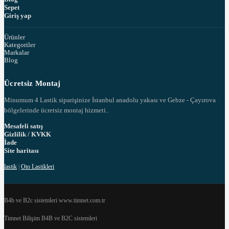
Sepet
Giriş yap
Ürünler
Kategoriler
Markalar
Blog
Ücretsiz Montaj
Minumum 4 Lastik siparişinize İstanbul anadolu yakası ve Gebze - Çayırova
bölgelerinde ücretsiz montaj hizmeti..
Mesafeli satış
Gizlilik / KVKK
İade
Site haritası
lastik
|
Oto Lastikleri
B4b ve B2c sistemleri www.timnet.com.tr
Timnet Bilişim B4B ve B2C sistemleri