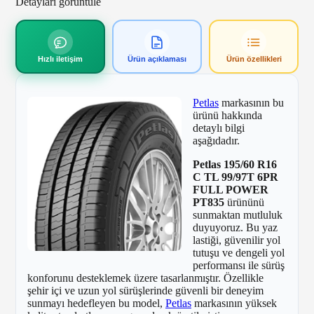
Detayları görüntüle
Hızlı iletişim
Ürün açıklaması
Ürün özellikleri
Petlas
markasının bu
ürünü hakkında
detaylı bilgi
aşağıdadır.
Petlas 195/60 R16
C TL 99/97T 6PR
FULL POWER
PT835
ürününü
sunmaktan mutluluk
duyuyoruz. Bu yaz
lastiği, güvenilir yol
tutuşu ve dengeli yol
performansı ile sürüş
konforunu desteklemek üzere tasarlanmıştır. Özellikle
şehir içi ve uzun yol sürüşlerinde güvenli bir deneyim
sunmayı hedefleyen bu model,
Petlas
markasının yüksek