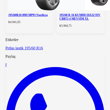
195/60R16 89H MP93 Nordicca
195/60 R 16 KUMHO HA32 93V
CBB72 4 MEVSİM XL
₺4.941,05
₺5.994,75
Etiketler
Petlas
lastik
195/60 R16
Paylaş
f