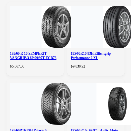
195/60 R 16 SEMPERIT
195/60R16 93H Effientgrip
VANGRIP-3 6P 99/97T ECB73
Performance 2 XL
₺5.667,00
₺9.830,92
195/60R16 89H Polaris 6
195/60R16c 99/97T Agilis Alpin