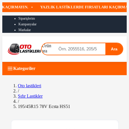
ÇIRMAYIN.
•
YAZLIK LASTIKLERDE FIRSATLARI KAÇIRMAYIN
Siparişlerim
Kampanyalar
Markalar
Ürün
Ara
ara
Kategoriler
Oto lastikleri
/
Sıfır Lastikler
/
195/45R15 78V Ecsta HS51