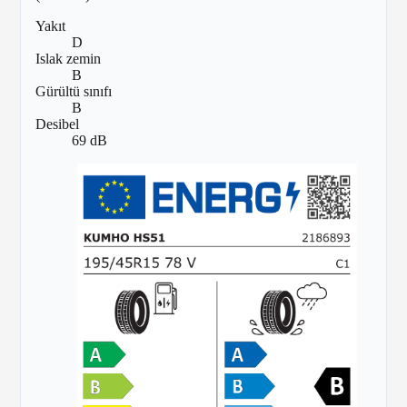
Yakıt
D
Islak zemin
B
Gürültü sınıfı
B
Desibel
69 dB