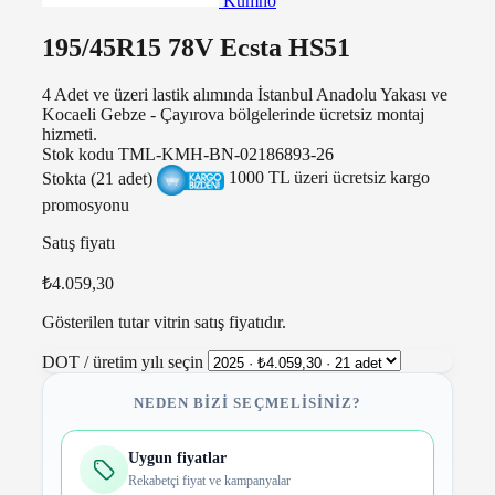
Kumho
195/45R15 78V Ecsta HS51
4 Adet ve üzeri lastik alımında İstanbul Anadolu Yakası ve
Kocaeli Gebze - Çayırova bölgelerinde ücretsiz montaj
hizmeti.
Stok kodu
TML-KMH-BN-02186893-26
Stokta (21 adet)
1000 TL üzeri ücretsiz kargo
promosyonu
Satış fiyatı
₺4.059,30
Gösterilen tutar vitrin satış fiyatıdır.
DOT / üretim yılı seçin
NEDEN BIZI SEÇMELISINIZ?
Uygun fiyatlar
Rekabetçi fiyat ve kampanyalar