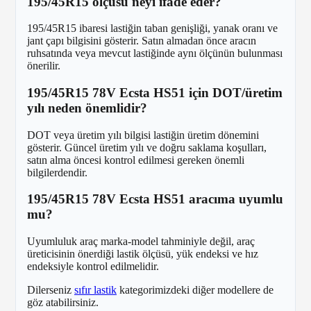
195/45R15 ölçüsü neyi ifade eder?
195/45R15 ibaresi lastiğin taban genişliği, yanak oranı ve
jant çapı bilgisini gösterir. Satın almadan önce aracın
ruhsatında veya mevcut lastiğinde aynı ölçünün bulunması
önerilir.
195/45R15 78V Ecsta HS51 için DOT/üretim
yılı neden önemlidir?
DOT veya üretim yılı bilgisi lastiğin üretim dönemini
gösterir. Güncel üretim yılı ve doğru saklama koşulları,
satın alma öncesi kontrol edilmesi gereken önemli
bilgilerdendir.
195/45R15 78V Ecsta HS51 aracıma uyumlu
mu?
Uyumluluk araç marka-model tahminiyle değil, araç
üreticisinin önerdiği lastik ölçüsü, yük endeksi ve hız
endeksiyle kontrol edilmelidir.
Dilerseniz
sıfır lastik
kategorimizdeki diğer modellere de
göz atabilirsiniz.