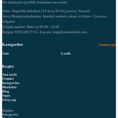
Oto lastikçiler için B4b sistemimiz mevcuttur..
Adres: Özgürlük mahallesi 210 sk no 95/A Çayırova / Kocaeli
Servis Montaj noktalarımız: İstanbul anadolu yakası ve Gebze - Çayırova
bölgeleri
Çalışma saatleri: Hafta içi 09:00 - 18:00
İletişim: 0536 249 27 02 - E-posta: bilgi@otolastikleri.com
Kategoriler
Tümünü gör
Jant
Lastik
Keşfet
Ana sayfa
Ürünler
Kategoriler
Markalar
Blog
Sepet
Giriş yap
Ürünler
Kategoriler