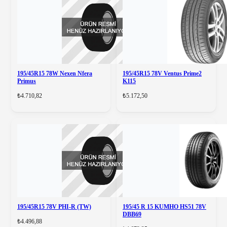
195/45R15 78W Nexen Nfera
195/45R15 78V Ventus Prime2
Primus
K115
₺4.710,82
₺5.172,50
195/45R15 78V PHI-R (TW)
195/45 R 15 KUMHO HS51 78V
DBB69
₺4.496,88