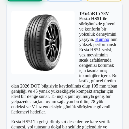
195/45R15 78V
Ecsta HS51
ile
sürüşünüzde güvenli
ve konforlu bir
yolculuk deneyimini
yaşayın.
Kumho
’nun
yüksek performanslı
Ecsta HS51 serisi,
yaz mevsiminin
sıcak asfaltlarında
dengenizi korumak
için tasarlanmış
teknolojiler içerir. Bu
lastik, güncel üretim
olan 2026 DOT bilgisiyle kaydedilmiş olup 195 mm taban
genişliği ve 45 yanak yüksekliğiyle kompakt araçlar için
ideal bir denge sunar. 15 inçlik jant uyumuyla geniş bir
yelpazede araçlara uyum sağlayan bu ürün, 78 yük
endeksi ve V hız endeksiyle günlük sürüşlerde güvenli
ilerlemeyi hedefler.
Ecsta HS51’in geliştirilmiş sırt desenleri ve kare sertlik
dengesi, yol tutuşunu doğal bir şekilde güçlendirir ve