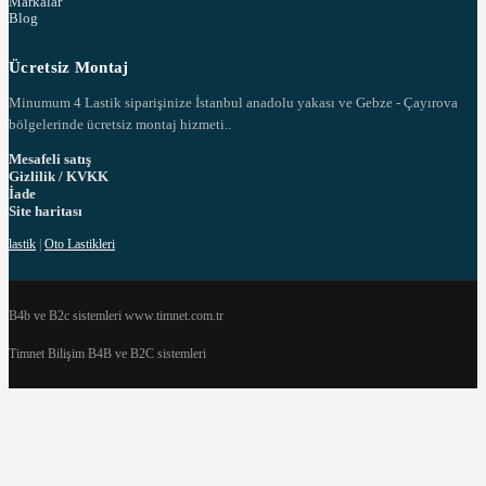
Markalar
Blog
Ücretsiz Montaj
Minumum 4 Lastik siparişinize İstanbul anadolu yakası ve Gebze - Çayırova
bölgelerinde ücretsiz montaj hizmeti..
Mesafeli satış
Gizlilik / KVKK
İade
Site haritası
lastik
|
Oto Lastikleri
B4b ve B2c sistemleri www.timnet.com.tr
Timnet Bilişim B4B ve B2C sistemleri