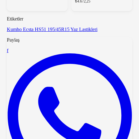
₺4.672,25
Etiketler
Kumho Ecsta HS51
195/45R15
Yaz Lastikleri
Paylaş
f