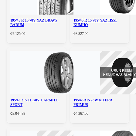
195/45 R 15 78V YAZ BRAV5
195/45 R 15 78V YAZ HS51
BARUM
KUMHO
₺2.125,00
₺3.827,00
195/45R15 TL 78V CARMILE
195/45R15 78W N FERA
SPORT
PRIMUS
₺3.044,88
₺4.367,50