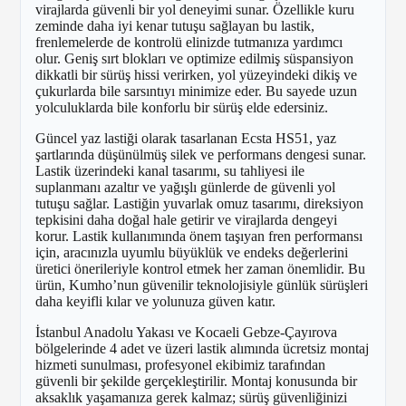
virajlarda güvenli bir yol deneyimi sunar. Özellikle kuru
zeminde daha iyi kenar tutuşu sağlayan bu lastik,
frenlemelerde de kontrolü elinizde tutmanıza yardımcı
olur. Geniş sırt blokları ve optimize edilmiş süspansiyon
dikkatli bir sürüş hissi verirken, yol yüzeyindeki dikiş ve
çukurlarda bile sarsıntıyı minimize eder. Bu sayede uzun
yolculuklarda bile konforlu bir sürüş elde edersiniz.
Güncel yaz lastiği olarak tasarlanan Ecsta HS51, yaz
şartlarında düşünülmüş silek ve performans dengesi sunar.
Lastik üzerindeki kanal tasarımı, su tahliyesi ile
suplanmanı azaltır ve yağışlı günlerde de güvenli yol
tutuşu sağlar. Lastiğin yuvarlak omuz tasarımı, direksiyon
tepkisini daha doğal hale getirir ve virajlarda dengeyi
korur. Lastik kullanımında önem taşıyan fren performansı
için, aracınızla uyumlu büyüklük ve endeks değerlerini
üretici önerileriyle kontrol etmek her zaman önemlidir. Bu
ürün, Kumho’nun güvenilir teknolojisiyle günlük sürüşleri
daha keyifli kılar ve yolunuza güven katır.
İstanbul Anadolu Yakası ve Kocaeli Gebze-Çayırova
bölgelerinde 4 adet ve üzeri lastik alımında ücretsiz montaj
hizmeti sunulması, profesyonel ekibimiz tarafından
güvenli bir şekilde gerçekleştirilir. Montaj konusunda bir
aksaklık yaşamanıza gerek kalmaz; sürüş güvenliğinizi