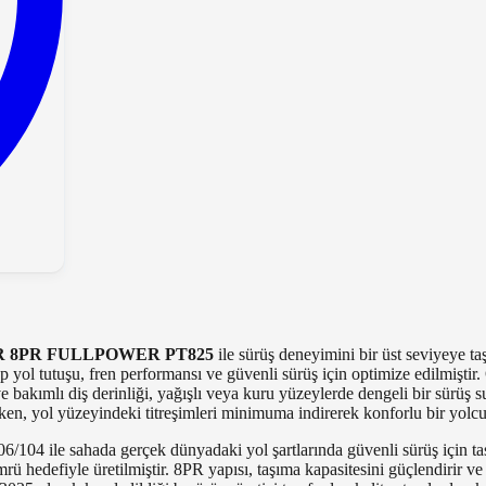
104R 8PR FULLPOWER PT825
ile sürüş deneyimini bir üst seviyeye ta
up yol tutuşu, fren performansı ve güvenli sürüş için optimize edilmiştir
e bakımlı diş derinliği, yağışlı veya kuru yüzeylerde dengeli bir sürüş
ken, yol yüzeyindeki titreşimleri minimuma indirerek konforlu bir yolcu
6/104 ile sahada gerçek dünyadaki yol şartlarında güvenli sürüş için t
ü hedefiyle üretilmiştir. 8PR yapısı, taşıma kapasitesini güçlendirir ve 