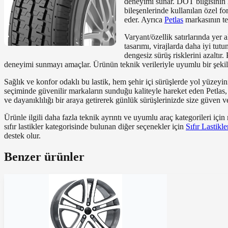
deneyimi sunar. DOT bilgisinin 2
bileşenlerinde kullanılan özel fo
eder. Ayrıca
Petlas
markasının te
Varyant/özellik satırlarında yer
tasarımı, virajlarda daha iyi tut
dengesiz sürüş risklerini azaltı
deneyimi sunmayı amaçlar. Ürünün teknik verileriyle uyumlu bir şekilde
Sağlık ve konfor odaklı bu lastik, hem şehir içi sürüşlerde yol yüzeyi
seçiminde güvenilir markaların sunduğu kaliteyle hareket eden Petlas,
ve dayanıklılığı bir araya getirerek günlük sürüşlerinizde size güven ve
Ürünle ilgili daha fazla teknik ayrıntı ve uyumlu araç kategorileri iç
sıfır lastikler kategorisinde bulunan diğer seçenekler için
Sıfır Lastikle
destek olur.
Benzer ürünler