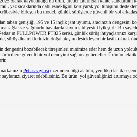
025 olarak kaydedildiği bu ürün, üretici tarafından kalite standardını k
rmül, yaz sıcaklarında dahi esnekliğini koruyarak yol tutuşunu destekler 
crübesiyle birleşen bu model, günlük sürüşlerde güvenli bir yol arkadaş
 alan taban genişliği 195 ve 15 inçlik jant uyumu, aracınızın dengesini 
unma sağlar ve yağmurlu havalarda suyun tahliyesini iyileştirir. Bu sayed
r. Petlas’ın FULLPOWER PT825 serisi, günlük sürüş ihtiyaçlarınızı karş
, sürüş dinamiklerinizin doğal akışını destekleyen bir lastik olarak öne
nin dengesini bozabilecek titreşimleri minimize eder hem de uzun yolculuk
 sürücülere güvenli bir yol deneyimi sağlamayı hedefler. Ürünün teknik
rir.
in markamızın
Petlas sayfası
üzerinden bilgi alabilir, yenilikçi lastik seçe
r
sayfamızı ziyaret edebilirsiniz. Bu ürün, yol güvenliğinizi artırmaya oda