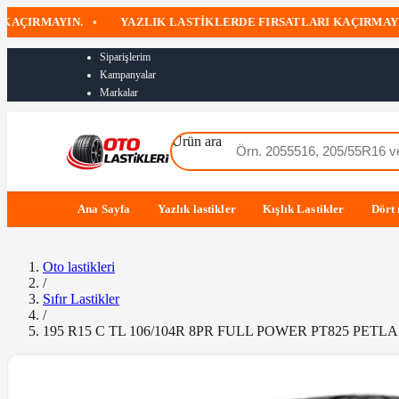
IRMAYIN.
•
YAZLIK LASTIKLERDE FIRSATLARI KAÇIRMAYIN
•
Siparişlerim
Kampanyalar
Markalar
Ürün ara
Ana Sayfa
Yazlık lastikler
Kışlık Lastikler
Dört 
Oto lastikleri
/
Sıfır Lastikler
/
195 R15 C TL 106/104R 8PR FULL POWER PT825 PETLA