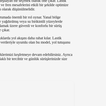
arşılayan bir seçenek olarak öne çıkar. Lastik
ve fren mesafelerini etkili bir şekilde optimize
ı olarak düşünülmelidir.
korumada önemli bir rol oynar. Yanal bölge
e yağdırılmış veya su birikintili yüzeylerde
ılamak üzere güvenli ve konforlu bir sürüş
 çıkar.
larda yol akışını daha rahat kılar. Lastik
 verileriyle uyumlu olan bu model, yol tutuşunu
neklerimizi keşfetmeye devam edebilirsiniz. Ayrıca
klı bir tercihtir ve günlük sürüşlerinizde size