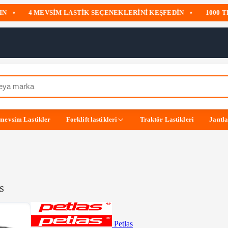
4 MEVSIM LASTIK SEÇENEKLERINI KEŞFEDIN
•
1000 TL Ü
mevsim Lastikler
Forklift lastikleri
Traktör Lastikleri
Jantl
S
Petlas