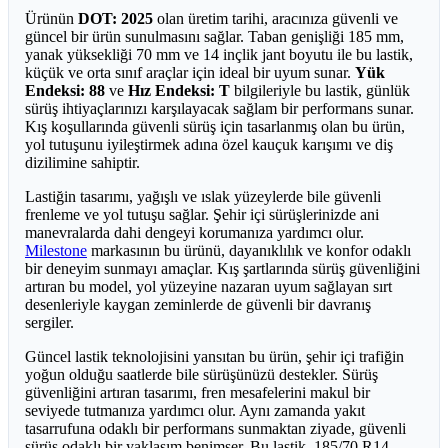
Ürünün
DOT: 2025
olan üretim tarihi, aracınıza güvenli ve
güncel bir ürün sunulmasını sağlar. Taban genişliği 185 mm,
yanak yüksekliği 70 mm ve 14 inçlik jant boyutu ile bu lastik,
küçük ve orta sınıf araçlar için ideal bir uyum sunar.
Yük
Endeksi: 88
ve
Hız Endeksi: T
bilgileriyle bu lastik, günlük
sürüş ihtiyaçlarınızı karşılayacak sağlam bir performans sunar.
Kış koşullarında güvenli sürüş için tasarlanmış olan bu ürün,
yol tutuşunu iyileştirmek adına özel kauçuk karışımı ve diş
dizilimine sahiptir.
Lastiğin tasarımı, yağışlı ve ıslak yüzeylerde bile güvenli
frenleme ve yol tutuşu sağlar. Şehir içi sürüşlerinizde ani
manevralarda dahi dengeyi korumanıza yardımcı olur.
Milestone
markasının bu ürünü, dayanıklılık ve konfor odaklı
bir deneyim sunmayı amaçlar. Kış şartlarında sürüş güvenliğini
artıran bu model, yol yüzeyine nazaran uyum sağlayan sırt
desenleriyle kaygan zeminlerde de güvenli bir davranış
sergiler.
Güncel lastik teknolojisini yansıtan bu ürün, şehir içi trafiğin
yoğun olduğu saatlerde bile sürüşünüzü destekler. Sürüş
güvenliğini artıran tasarımı, fren mesafelerini makul bir
seviyede tutmanıza yardımcı olur. Aynı zamanda yakıt
tasarrufuna odaklı bir performans sunmaktan ziyade, güvenli
sürüş odaklı bir yaklaşım benimser. Bu lastik, 185/70 R14