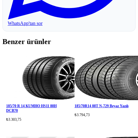
WhatsApp'tan sor
Benzer ürünler
185/70 R 14 KUMHO HS11 88H
185/70R14 88T N-729 Beyaz Yazılı
DCB70
₺3.794,73
₺3.303,75