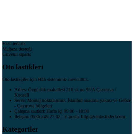
Hızlı tedarik
Mağaza desteği
Güvenli sipariş
Oto lastikleri
Oto lastikçiler için B4b sistemimiz mevcuttur..
Adres: Özgürlük mahallesi 210 sk no 95/A Çayırova /
Kocaeli
Servis Montaj noktalarımız: İstanbul anadolu yakası ve Gebze
- Çayırova bölgeleri
Çalışma saatleri: Hafta içi 09:00 - 18:00
İletişim: 0536 249 27 02 - E-posta: bilgi@otolastikleri.com
Kategoriler