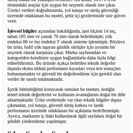
ebatındaki araçlar için uygun bir seçenek olarak öne çıkar.
Üretici verileri doğrultusunda, yol tutuşu ve sürüş güvenliği
üzerinde odaklanan bu model, şehir içi gezilerinizde size güven
verir.
İşlevsel bilgiler
açısından bakıldığında, jant ölçüsü 14 inç,
taban 185 mm ve yanak 70 mm olarak belirtilmiştir; yük
endeksi 88 ve hız endeksi T olarak sisteme işlenmiştir. Böylece
bu ürün, hafif yük taşıyan günlük sürüşler için uyumlu bir
seçenek olarak karşınıza çıkar. Marka sayfasından ve
kategoriden kendinize uygun bağlantılarla daha fazla bilgi
edinebilirsiniz. Bu üründe açıkça belirtilen teknik değerler
dışında ekstra iddialı performans kıyasları veya test sonuçları
bulunmamakta ve güvenli bir değerlendirme için gerekli olan
veriler ile sınırlı tutulmaktadır.
İçerik bütünlüğünü koruyarak sunulan bu tanıtım, lastiğin
temel teknik değerlerini ve kullanım avantajlarını doğal bir dille
aktarmaktadır. Ürün verilerinde var olan teknik bilgiler dışına
çıkmadan, yol tutuşu, güvenli sürüş katkısı ve lastik
performansı üzerinde odaklanan bir açıklama hedeflenmiştir.
Ayrıca, markanın iç linki kullanılarak ilgili sayfalara doğal bir
şekilde yönlendirme yapılmıştır.