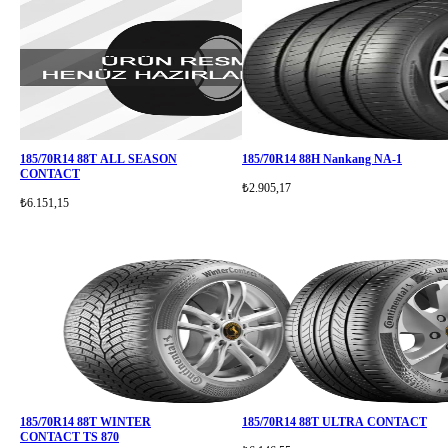
185/70R14 88T ALL SEASON
185/70R14 88H Nankang NA-1
CONTACT
₺2.905,17
₺6.151,15
185/70R14 88T WINTER
185/70R14 88T ULTRA CONTACT
CONTACT TS 870