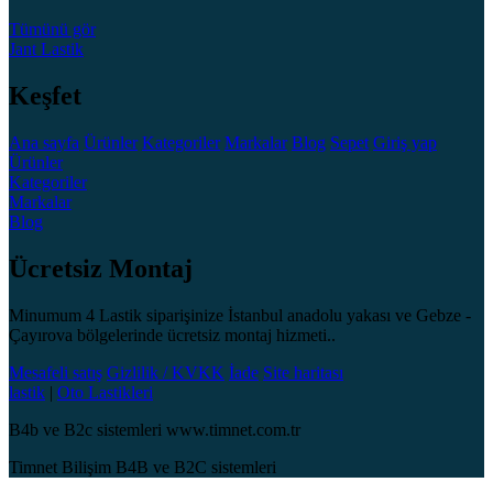
Tümünü gör
Jant
Lastik
Keşfet
Ana sayfa
Ürünler
Kategoriler
Markalar
Blog
Sepet
Giriş yap
Ürünler
Kategoriler
Markalar
Blog
Ücretsiz Montaj
Minumum 4 Lastik siparişinize İstanbul anadolu yakası ve Gebze -
Çayırova bölgelerinde ücretsiz montaj hizmeti..
Mesafeli satış
Gizlilik / KVKK
İade
Site haritası
lastik
|
Oto Lastikleri
B4b ve B2c sistemleri www.timnet.com.tr
Timnet Bilişim B4B ve B2C sistemleri