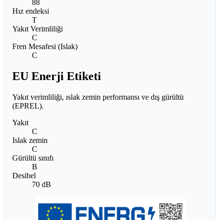
88
Hız endeksi
T
Yakıt Verimliliği
C
Fren Mesafesi (Islak)
C
EU Enerji Etiketi
Yakıt verimliliği, ıslak zemin performansı ve dış gürültü
(EPREL).
Yakıt
C
Islak zemin
C
Gürültü sınıfı
B
Desibel
70 dB