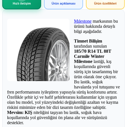
Hızlı iletişim
Ürün açıklaması
Ürün özellikleri
Mılestone
markasının bu
ürünü hakkında detaylı
bilgi aşağıdadır.
Timnet Bilişim
tarafından sunulan
185/70 R14 TL 88T
Carmile Winter
Milestone
lastiği, kış
koşullarında güvenli
sürüş için tasarlanmış bir
ürün olarak öne çıkıyor.
Bu lastik, soğuk
havalarda yol tutuşunu ve
fren performansını iyileştiren yapısıyla sürüş konforunu artırır.
Özellikle şehir içi ve hafif şehirlerarası kullanımlar için uygun
olan bu model, yol yüzeyindeki değişkenliği azaltan ve kayma
riskini minimize eden bir dizi tasarım özelliğine sahiptir.
Mevsim: KIŞ
niteliğini taşıyan bu lastik, soğuk hava
koşullarında yol güvenliğini ön plana alır ve sürüşünüzü
destekler.