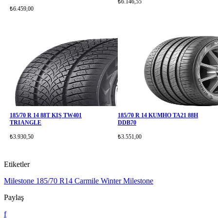
₺6.146,55
₺6.459,00
185/70 R 14 88T KIŞ TW401
185/70 R 14 KUMHO TA21 88H
TRIANGLE
DDB70
₺3.930,50
₺3.551,00
Etiketler
Milestone
185/70 R14
Carmile Winter Milestone
Paylaş
f