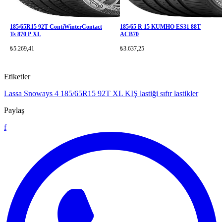
185/65R15 92T ContiWinterContact
185/65 R 15 KUMHO ES31 88T
Ts 870 P XL
ACB70
₺5.269,41
₺3.637,25
Etiketler
Lassa Snoways 4 185/65R15
92T XL KIŞ lastiği
sıfır lastikler
Paylaş
f