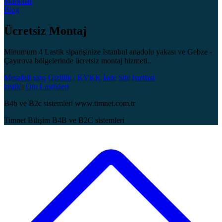
Markalar
Blog
Ücretsiz Montaj
Minumum 4 Lastik siparişinize İstanbul anadolu yakası ve Gebze -
Çayırova bölgelerinde ücretsiz montaj hizmeti..
Mesafeli satış
Gizlilik / KVKK
İade
Site haritası
lastik
|
Oto Lastikleri
B4b ve B2c sistemleri www.timnet.com.tr
Timnet Bilişim B4B ve B2C sistemleri