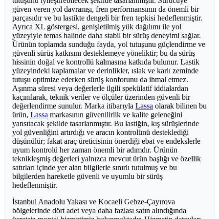
tutuşunu iyileştirebilecek şekilde tasarlanmıştır. Sürücüye
güven veren yol davranışı, fren performansının da önemli bir
parçasıdır ve bu lastikte dengeli bir fren tepkisi hedeflenmiştir.
Ayrıca XL göstergesi, genişletilmiş yük dağılımı ile yol
yüzeyiyle temas halinde daha stabil bir sürüş deneyimi sağlar.
Ürünün toplamda sunduğu fayda, yol tutuşunu güçlendirme ve
güvenli sürüş katkısını desteklemeye yöneliktir; bu da sürüş
hissinin doğal ve kontrollü kalmasına katkıda bulunur. Lastik
yüzeyindeki kaplamalar ve derinlikler, ıslak ve karlı zeminde
tutuşu optimize ederken sürüş konforunu da ihmal etmez.
Aşınma süresi veya değerlerle ilgili spekülatif iddialardan
kaçınılarak, teknik veriler ve ölçüler üzerinden güvenli bir
değerlendirme sunulur. Marka itibarıyla
Lassa
olarak bilinen bu
ürün,
Lassa
markasının güvenilirlik ve kalite geleneğini
yansıtacak şekilde tasarlanmıştır. Bu lastiğin, kış sürüşlerinde
yol güvenliğini artırdığı ve aracın kontrolünü desteklediği
düşünülür; fakat araç üreticisinin önerdiği ebat ve endekslerle
uyum kontrolü her zaman önemli bir adımdır. Ürünün
teknikleşmiş değerleri yalnızca mevcut ürün başlığı ve özellik
satırları içinde yer alan bilgilerle sınırlı tutulmuş ve bu
bilgilerden hareketle güvenli ve uyumlu bir sürüş
hedeflenmiştir.
İstanbul Anadolu Yakası ve Kocaeli Gebze-Çayırova
bölgelerinde dört adet veya daha fazlası satın alındığında