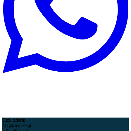
Hızlı tedarik
Mağaza desteği
Güvenli sipariş