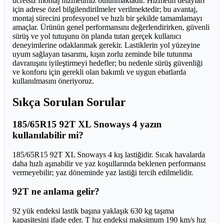
ücretsiz montaj hizmetimiz bulunmaktadır. Hizmetin detayları
için adrese özel bilgilendirilmeler verilmektedir; bu avantaj,
montaj sürecini profesyonel ve hızlı bir şekilde tamamlamayı
amaçlar. Ürünün genel performansını değerlendirirken, güvenli
sürüş ve yol tutuşunu ön planda tutan gerçek kullanıcı
deneyimlerine odaklanmak gerekir. Lastiklerin yol yüzeyine
uyum sağlayan tasarımı, kışın zorlu zeminde bile tutunma
davranışını iyileştirmeyi hedefler; bu nedenle sürüş güvenliği
ve konforu için gerekli olan bakımlı ve uygun ebatlarda
kullanılmasını öneriyoruz.
Sıkça Sorulan Sorular
185/65R15 92T XL Snoways 4 yazın
kullanılabilir mi?
185/65R15 92T XL Snoways 4 kış lastiğidir. Sıcak havalarda
daha hızlı aşınabilir ve yaz koşullarında beklenen performansı
vermeyebilir; yaz döneminde yaz lastiği tercih edilmelidir.
92T ne anlama gelir?
92 yük endeksi lastik başına yaklaşık 630 kg taşıma
kapasitesini ifade eder. T hız endeksi maksimum 190 km/s hız