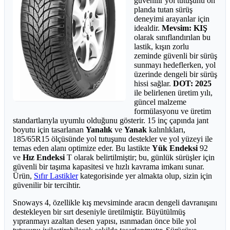
güvenilir yol tutuşunu ön
planda tutan sürüş
deneyimi arayanlar için
idealdir.
Mevsim: KIŞ
olarak sınıflandırılan bu
lastik, kışın zorlu
zeminde güvenli bir sürüş
sunmayı hedeflerken, yol
üzerinde dengeli bir sürüş
hissi sağlar.
DOT: 2025
ile belirlenen üretim yılı,
güncel malzeme
formülasyonu ve üretim
standartlarıyla uyumlu olduğunu gösterir. 15 inç çapında jant
boyutu için tasarlanan
Yanalık
ve
Yanak
kalınlıkları,
185/65R15 ölçüsünde yol tutuşunu destekler ve yol yüzeyi ile
temas eden alanı optimize eder. Bu lastikte
Yük Endeksi
92
ve
Hız Endeksi
T olarak belirtilmiştir; bu, günlük sürüşler için
güvenli bir taşıma kapasitesi ve hızlı kavrama imkanı sunar.
Ürün,
Sıfır Lastikler
kategorisinde yer almakta olup, sizin için
güvenilir bir tercihtir.
Snoways 4, özellikle kış mevsiminde aracın dengeli davranışını
destekleyen bir sırt deseniyle üretilmiştir. Büyütülmüş
yıpranmayı azaltan desen yapısı, ısınmadan önce bile yol