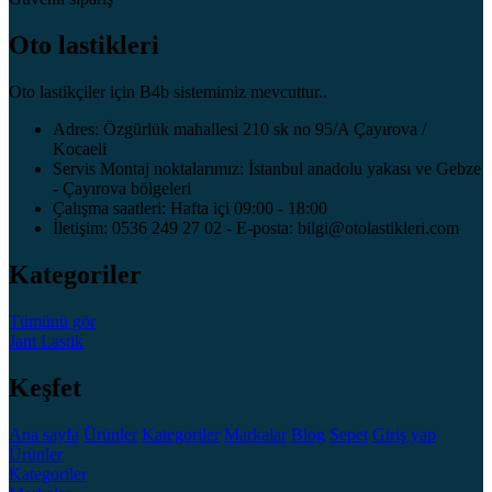
Oto lastikleri
Oto lastikçiler için B4b sistemimiz mevcuttur..
Adres: Özgürlük mahallesi 210 sk no 95/A Çayırova /
Kocaeli
Servis Montaj noktalarımız: İstanbul anadolu yakası ve Gebze
- Çayırova bölgeleri
Çalışma saatleri: Hafta içi 09:00 - 18:00
İletişim: 0536 249 27 02 - E-posta: bilgi@otolastikleri.com
Kategoriler
Tümünü gör
Jant
Lastik
Keşfet
Ana sayfa
Ürünler
Kategoriler
Markalar
Blog
Sepet
Giriş yap
Ürünler
Kategoriler