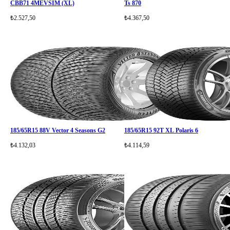
CBB71 4MEVSİM (XL)
Ts 870
₺2.527,50
₺4.367,50
185/65R15 88V Vector 4 Seasons G2
185/65R15 92T XL Polaris 6
₺4.132,03
₺4.114,59