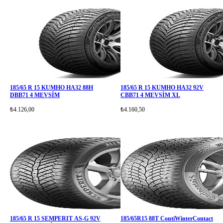
185/65 R 15 KUMHO HA32 88H
185/65 R 15 KUMHO HA32 92V
DBB71 4 MEVSİM
CBB71 4 MEVSİM XL
₺4.126,00
₺4.160,50
185/65 R 15 SEMPERIT AS-G 92V
185/65R15 88T ContiWinterContact