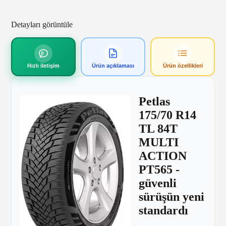
Detayları görüntüle
Hızlı iletişim
Ürün açıklaması
Ürün özellikleri
Petlas
175/70 R14
TL 84T
MULTI
ACTION
PT565 -
güvenli
sürüşün yeni
standardı