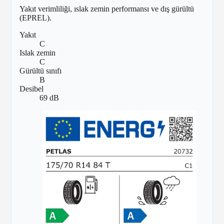
Yakıt verimliliği, ıslak zemin performansı ve dış gürültü
(EPREL).
Yakıt
C
Islak zemin
C
Gürültü sınıfı
B
Desibel
69 dB