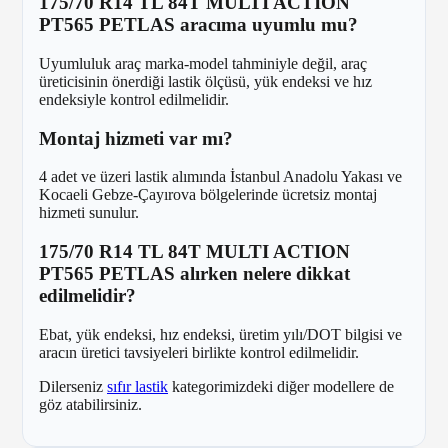
175/70 R14 TL 84T MULTI ACTION
PT565 PETLAS aracıma uyumlu mu?
Uyumluluk araç marka-model tahminiyle değil, araç
üreticisinin önerdiği lastik ölçüsü, yük endeksi ve hız
endeksiyle kontrol edilmelidir.
Montaj hizmeti var mı?
4 adet ve üzeri lastik alımında İstanbul Anadolu Yakası ve
Kocaeli Gebze-Çayırova bölgelerinde ücretsiz montaj
hizmeti sunulur.
175/70 R14 TL 84T MULTI ACTION
PT565 PETLAS alırken nelere dikkat
edilmelidir?
Ebat, yük endeksi, hız endeksi, üretim yılı/DOT bilgisi ve
aracın üretici tavsiyeleri birlikte kontrol edilmelidir.
Dilerseniz
sıfır lastik
kategorimizdeki diğer modellere de
göz atabilirsiniz.