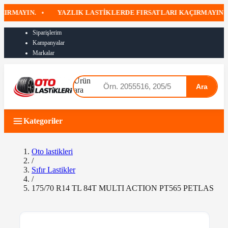
MAYIN.
•
YAZLIK LASTIKLERDE FIRSATLARI KAÇIRMAYIN
•
Siparişlerim
Kampanyalar
Markalar
Ürün
Ara
ara
Kategoriler
Oto lastikleri
/
Sıfır Lastikler
/
175/70 R14 TL 84T MULTI ACTION PT565 PETLAS