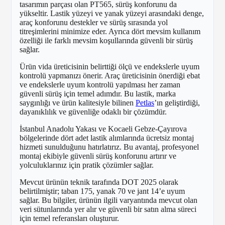
tasarımın parçası olan PT565, sürüş konforunu da
yükseltir. Lastik yüzeyi ve yanak yüzeyi arasındaki denge,
araç konforunu destekler ve sürüş sırasında yol
titreşimlerini minimize eder. Ayrıca dört mevsim kullanım
özelliği ile farklı mevsim koşullarında güvenli bir sürüş
sağlar.
Ürün vida üreticisinin belirttiği ölçü ve endekslerle uyum
kontrolü yapmanızı önerir. Araç üreticisinin önerdiği ebat
ve endekslerle uyum kontrolü yapılması her zaman
güvenli sürüş için temel adımdır. Bu lastik, marka
saygınlığı ve ürün kalitesiyle bilinen
Petlas
’ın geliştirdiği,
dayanıklılık ve güvenliğe odaklı bir çözümdür.
İstanbul Anadolu Yakası ve Kocaeli Gebze-Çayırova
bölgelerinde dört adet lastik alımlarında ücretsiz montaj
hizmeti sunulduğunu hatırlatırız. Bu avantaj, profesyonel
montaj ekibiyle güvenli sürüş konforunu artırır ve
yolculuklarınız için pratik çözümler sağlar.
Mevcut ürünün teknik tarafında DOT 2025 olarak
belirtilmiştir; taban 175, yanak 70 ve jant 14’e uyum
sağlar. Bu bilgiler, ürünün ilgili varyantında mevcut olan
veri sütunlarında yer alır ve güvenli bir satın alma süreci
için temel referansları oluşturur.