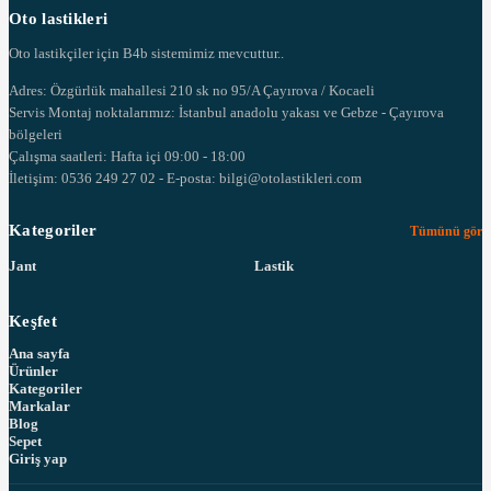
Oto lastikleri
Oto lastikçiler için B4b sistemimiz mevcuttur..
Adres: Özgürlük mahallesi 210 sk no 95/A Çayırova / Kocaeli
Servis Montaj noktalarımız: İstanbul anadolu yakası ve Gebze - Çayırova
bölgeleri
Çalışma saatleri: Hafta içi 09:00 - 18:00
İletişim: 0536 249 27 02 - E-posta: bilgi@otolastikleri.com
Kategoriler
Tümünü gör
Jant
Lastik
Keşfet
Ana sayfa
Ürünler
Kategoriler
Markalar
Blog
Sepet
Giriş yap