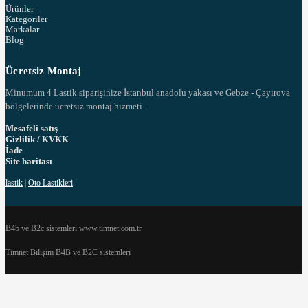
Ürünler
Kategoriler
Markalar
Blog
Ücretsiz Montaj
Minumum 4 Lastik siparişinize İstanbul anadolu yakası ve Gebze - Çayırova
bölgelerinde ücretsiz montaj hizmeti..
Mesafeli satış
Gizlilik / KVKK
İade
Site haritası
lastik
|
Oto Lastikleri
B4b ve B2c sistemleri www.timnet.com.tr
Timnet Bilişim B4B ve B2C sistemleri