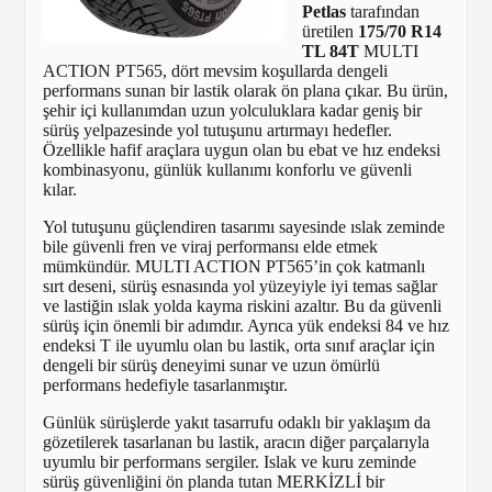
Petlas
tarafından
üretilen
175/70 R14
TL 84T
MULTI
ACTION PT565, dört mevsim koşullarda dengeli
performans sunan bir lastik olarak ön plana çıkar. Bu ürün,
şehir içi kullanımdan uzun yolculuklara kadar geniş bir
sürüş yelpazesinde yol tutuşunu artırmayı hedefler.
Özellikle hafif araçlara uygun olan bu ebat ve hız endeksi
kombinasyonu, günlük kullanımı konforlu ve güvenli
kılar.
Yol tutuşunu güçlendiren tasarımı sayesinde ıslak zeminde
bile güvenli fren ve viraj performansı elde etmek
mümkündür. MULTI ACTION PT565’in çok katmanlı
sırt deseni, sürüş esnasında yol yüzeyiyle iyi temas sağlar
ve lastiğin ıslak yolda kayma riskini azaltır. Bu da güvenli
sürüş için önemli bir adımdır. Ayrıca yük endeksi 84 ve hız
endeksi T ile uyumlu olan bu lastik, orta sınıf araçlar için
dengeli bir sürüş deneyimi sunar ve uzun ömürlü
performans hedefiyle tasarlanmıştır.
Günlük sürüşlerde yakıt tasarrufu odaklı bir yaklaşım da
gözetilerek tasarlanan bu lastik, aracın diğer parçalarıyla
uyumlu bir performans sergiler. Islak ve kuru zeminde
sürüş güvenliğini ön planda tutan MERKİZLİ bir