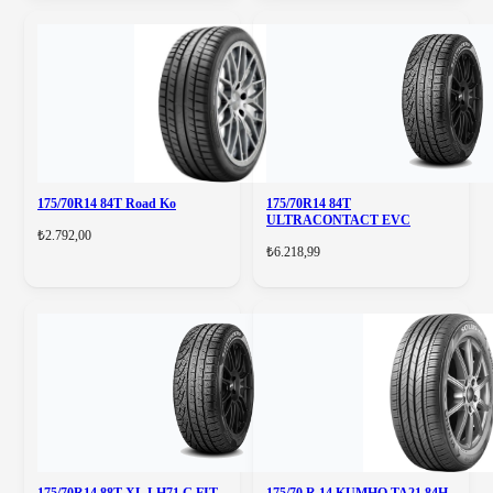
175/70R14 84T Road Ko
175/70R14 84T
ULTRACONTACT EVC
₺2.792,00
₺6.218,99