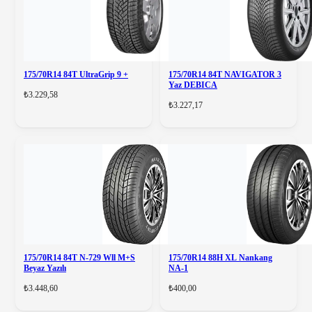
175/70R14 84T UltraGrip 9 +
175/70R14 84T NAVIGATOR 3
Yaz DEBICA
₺3.229,58
₺3.227,17
175/70R14 84T N-729 Wll M+S
175/70R14 88H XL Nankang
Beyaz Yazılı
NA-1
₺3.448,60
₺400,00