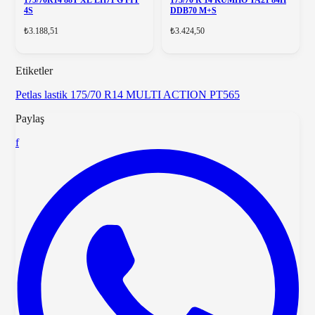
175/70R14 88T XL LH71 G FIT
175/70 R 14 KUMHO TA21 84H
4S
DDB70 M+S
₺3.188,51
₺3.424,50
Etiketler
Petlas lastik
175/70 R14
MULTI ACTION PT565
Paylaş
f