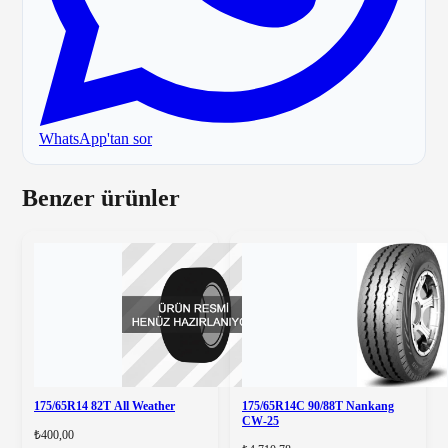
WhatsApp'tan sor
Benzer ürünler
175/65R14 82T All Weather
175/65R14C 90/88T Nankang
CW-25
₺400,00