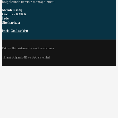
bölgelerinde ücretsiz montaj hizmeti..
Mesafeli satış
Gizlilik / KVKK
İade
Site haritası
lastik
|
Oto Lastikleri
B4b ve B2c sistemleri www.timnet.com.tr
Timnet Bilişim B4B ve B2C sistemleri