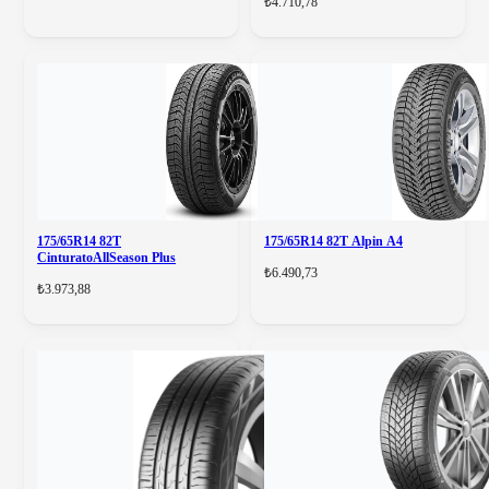
₺4.710,78
175/65R14 82T
175/65R14 82T Alpin A4
CinturatoAllSeason Plus
₺6.490,73
₺3.973,88