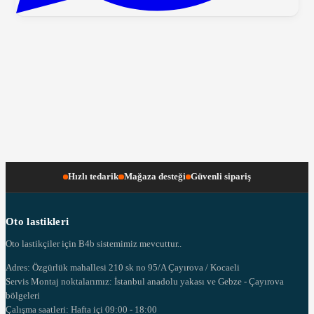
Hızlı tedarik
Mağaza desteği
Güvenli sipariş
Oto lastikleri
Oto lastikçiler için B4b sistemimiz mevcuttur..
Adres: Özgürlük mahallesi 210 sk no 95/A Çayırova / Kocaeli
Servis Montaj noktalarımız: İstanbul anadolu yakası ve Gebze - Çayırova
bölgeleri
Çalışma saatleri: Hafta içi 09:00 - 18:00