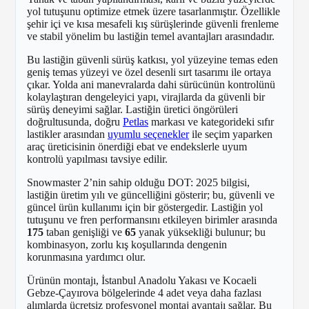
yol tutuşunu optimize etmek üzere tasarlanmıştır. Özellikle
şehir içi ve kısa mesafeli kış sürüşlerinde güvenli frenleme
ve stabil yönelim bu lastiğin temel avantajları arasındadır.
Bu lastiğin güvenli sürüş katkısı, yol yüzeyine temas eden
geniş temas yüzeyi ve özel desenli sırt tasarımı ile ortaya
çıkar. Yolda ani manevralarda dahi sürücünün kontrolünü
kolaylaştıran dengeleyici yapı, virajlarda da güvenli bir
sürüş deneyimi sağlar. Lastiğin üretici öngörüleri
doğrultusunda, doğru
Petlas
markası ve kategorideki sıfır
lastikler arasından
uyumlu seçenekler
ile seçim yaparken
araç üreticisinin önerdiği ebat ve endekslerle uyum
kontrolü yapılması tavsiye edilir.
Snowmaster 2’nin sahip olduğu DOT: 2025 bilgisi,
lastiğin üretim yılı ve güncelliğini gösterir; bu, güvenli ve
güncel ürün kullanımı için bir göstergedir. Lastiğin yol
tutuşunu ve fren performansını etkileyen birimler arasında
175
taban genişliği ve
65
yanak yüksekliği bulunur; bu
kombinasyon, zorlu kış koşullarında dengenin
korunmasına yardımcı olur.
Ürünün montajı, İstanbul Anadolu Yakası ve Kocaeli
Gebze-Çayırova bölgelerinde 4 adet veya daha fazlası
alımlarda ücretsiz profesyonel montaj avantajı sağlar. Bu