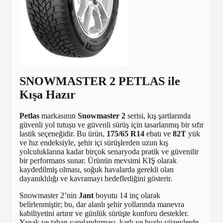
SNOWMASTER 2 PETLAS ile
Kışa Hazır
Petlas
markasının
Snowmaster 2
serisi, kış şartlarında
güvenli yol tutuşu ve güvenli sürüş için tasarlanmış bir sıfır
lastik seçeneğidir. Bu ürün,
175/65 R14
ebatı ve
82T
yük
ve hız endeksiyle, şehir içi sürüşlerden uzun kış
yolculuklarına kadar birçok senaryoda pratik ve güvenilir
bir performans sunar. Ürünün mevsimi KIŞ olarak
kaydedilmiş olması, soğuk havalarda gerekli olan
dayanıklılığı ve kavramayı hedeflediğini gösterir.
Snowmaster 2’nin
Jant
boyutu 14 inç olarak
belirlenmiştir; bu, dar alanlı şehir yollarında manevra
kabiliyetini artırır ve günlük sürüşte konforu destekler.
Yanak ve taban yapılandırması, karlı ve buzlu yüzeylerde