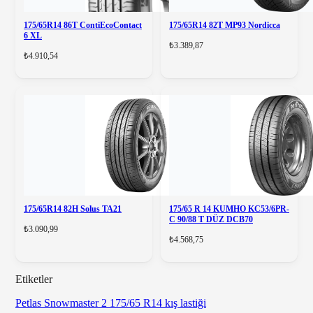
175/65R14 86T ContiEcoContact
175/65R14 82T MP93 Nordicca
6 XL
₺3.389,87
₺4.910,54
175/65R14 82H Solus TA21
175/65 R 14 KUMHO KC53/6PR-
C 90/88 T DÜZ DCB70
₺3.090,99
₺4.568,75
Etiketler
Petlas Snowmaster 2
175/65 R14
kış lastiği