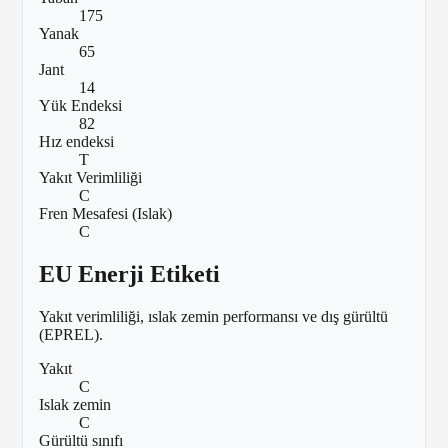
175
Yanak
65
Jant
14
Yük Endeksi
82
Hız endeksi
T
Yakıt Verimliliği
C
Fren Mesafesi (Islak)
C
EU Enerji Etiketi
Yakıt verimliliği, ıslak zemin performansı ve dış gürültü
(EPREL).
Yakıt
C
Islak zemin
C
Gürültü sınıfı