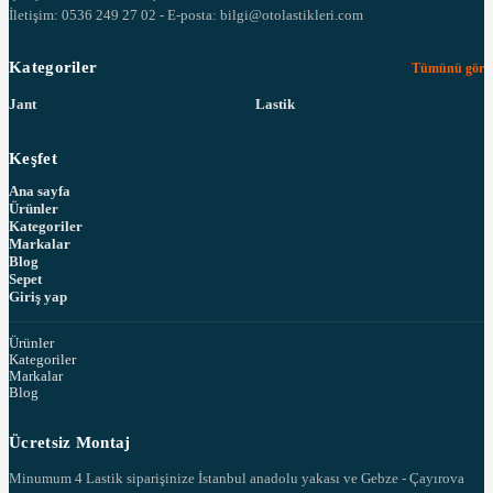
İletişim: 0536 249 27 02 - E-posta: bilgi@otolastikleri.com
Kategoriler
Tümünü gör
Jant
Lastik
Keşfet
Ana sayfa
Ürünler
Kategoriler
Markalar
Blog
Sepet
Giriş yap
Ürünler
Kategoriler
Markalar
Blog
Ücretsiz Montaj
Minumum 4 Lastik siparişinize İstanbul anadolu yakası ve Gebze - Çayırova