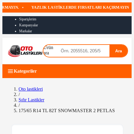
YIN.
•
YAZLIK LASTIKLERDE FIRSATLARI KAÇIRMAYIN
•
Siparişlerim
Kampanyalar
Markalar
Ürün
Ara
ara
Kategoriler
Oto lastikleri
/
Sıfır Lastikler
/
175/65 R14 TL 82T SNOWMASTER 2 PETLAS