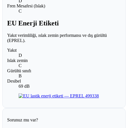
D
Fren Mesafesi (Islak)
C
EU Enerji Etiketi
Yakıt verimliliği, ıslak zemin performansı ve dış gürültü
(EPREL).
Yakıt
D
Islak zemin
C
Gürültü sınıfı
B
Desibel
69 dB
Sorunuz mu var?