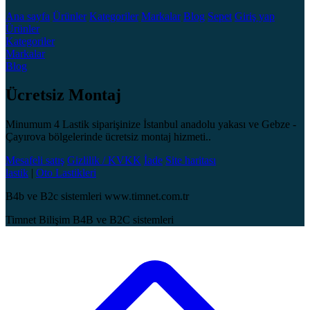
Ana sayfa
Ürünler
Kategoriler
Markalar
Blog
Sepet
Giriş yap
Ürünler
Kategoriler
Markalar
Blog
Ücretsiz Montaj
Minumum 4 Lastik siparişinize İstanbul anadolu yakası ve Gebze -
Çayırova bölgelerinde ücretsiz montaj hizmeti..
Mesafeli satış
Gizlilik / KVKK
İade
Site haritası
lastik
|
Oto Lastikleri
B4b ve B2c sistemleri www.timnet.com.tr
Timnet Bilişim B4B ve B2C sistemleri