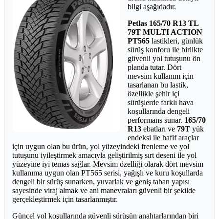
bilgi aşağıdadır.
Petlas
165/70 R13 TL
79T MULTI ACTION
PT565
lastikleri, günlük
sürüş konforu ile birlikte
güvenli yol tutuşunu ön
planda tutar. Dört
mevsim kullanım için
tasarlanan bu lastik,
özellikle şehir içi
sürüşlerde farklı hava
koşullarında dengeli
performans sunar.
165/70
R13
ebatları ve
79T
yük
endeksi ile hafif araçlar
için uygun olan bu ürün, yol yüzeyindeki frenleme ve yol
tutuşunu iyileştirmek amacıyla geliştirilmiş sırt deseni ile yol
yüzeyine iyi temas sağlar. Mevsim özelliği olarak dört mevsim
kullanıma uygun olan PT565 serisi, yağışlı ve kuru koşullarda
dengeli bir sürüş sunarken, yuvarlak ve geniş taban yapısı
sayesinde viraj almak ve ani manevraları güvenli bir şekilde
gerçekleştirmek için tasarlanmıştır.
Güncel yol koşullarında güvenli sürüşün anahtarlarından biri