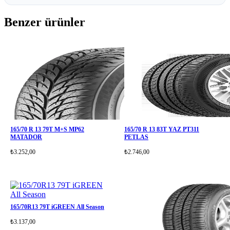
Benzer ürünler
165/70 R 13 79T M+S MP62
165/70 R 13 83T YAZ PT311
MATADOR
PETLAS
₺3.252,00
₺2.746,00
165/70R13 79T iGREEN All Season
₺3.137,00