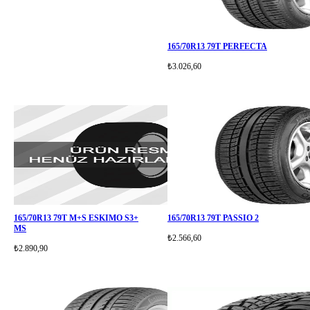
165/70R13 79T PERFECTA
₺3.026,60
165/70R13 79T M+S ESKIMO S3+
165/70R13 79T PASSIO 2
MS
₺2.566,60
₺2.890,90