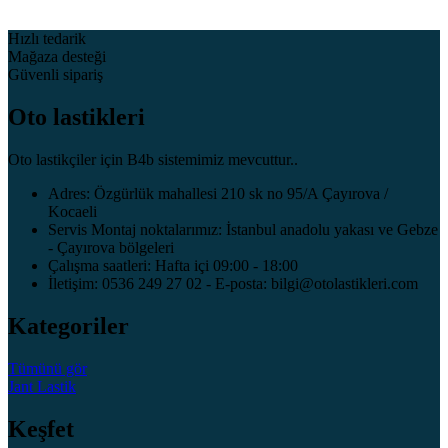
Hızlı tedarik
Mağaza desteği
Güvenli sipariş
Oto lastikleri
Oto lastikçiler için B4b sistemimiz mevcuttur..
Adres: Özgürlük mahallesi 210 sk no 95/A Çayırova /
Kocaeli
Servis Montaj noktalarımız: İstanbul anadolu yakası ve Gebze
- Çayırova bölgeleri
Çalışma saatleri: Hafta içi 09:00 - 18:00
İletişim: 0536 249 27 02 - E-posta: bilgi@otolastikleri.com
Kategoriler
Tümünü gör
Jant
Lastik
Keşfet