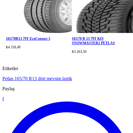
165/70R13 79T EcoContact 3
165/70 R 13 79T KIŞ
SNOWMASTER2 PETLAS
₺4.318,49
₺3.263,50
Etiketler
Petlas
165/70 R13
dört mevsim lastik
Paylaş
f