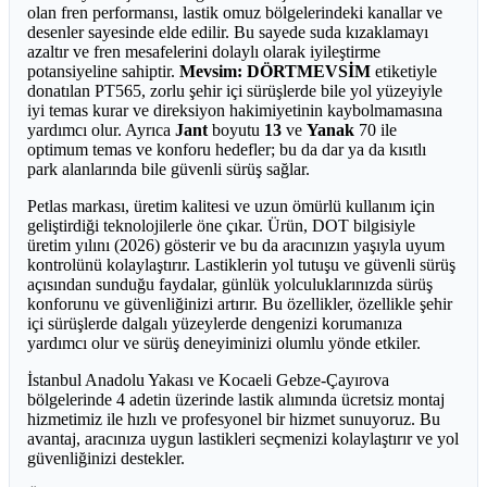
olan fren performansı, lastik omuz bölgelerindeki kanallar ve
desenler sayesinde elde edilir. Bu sayede suda kızaklamayı
azaltır ve fren mesafelerini dolaylı olarak iyileştirme
potansiyeline sahiptir.
Mevsim: DÖRTMEVSİM
etiketiyle
donatılan PT565, zorlu şehir içi sürüşlerde bile yol yüzeyiyle
iyi temas kurar ve direksiyon hakimiyetinin kaybolmamasına
yardımcı olur. Ayrıca
Jant
boyutu
13
ve
Yanak
70 ile
optimum temas ve konforu hedefler; bu da dar ya da kısıtlı
park alanlarında bile güvenli sürüş sağlar.
Petlas markası, üretim kalitesi ve uzun ömürlü kullanım için
geliştirdiği teknolojilerle öne çıkar. Ürün, DOT bilgisiyle
üretim yılını (2026) gösterir ve bu da aracınızın yaşıyla uyum
kontrolünü kolaylaştırır. Lastiklerin yol tutuşu ve güvenli sürüş
açısından sunduğu faydalar, günlük yolculuklarınızda sürüş
konforunu ve güvenliğinizi artırır. Bu özellikler, özellikle şehir
içi sürüşlerde dalgalı yüzeylerde dengenizi korumanıza
yardımcı olur ve sürüş deneyiminizi olumlu yönde etkiler.
İstanbul Anadolu Yakası ve Kocaeli Gebze-Çayırova
bölgelerinde 4 adetin üzerinde lastik alımında ücretsiz montaj
hizmetimiz ile hızlı ve profesyonel bir hizmet sunuyoruz. Bu
avantaj, aracınıza uygun lastikleri seçmenizi kolaylaştırır ve yol
güvenliğinizi destekler.