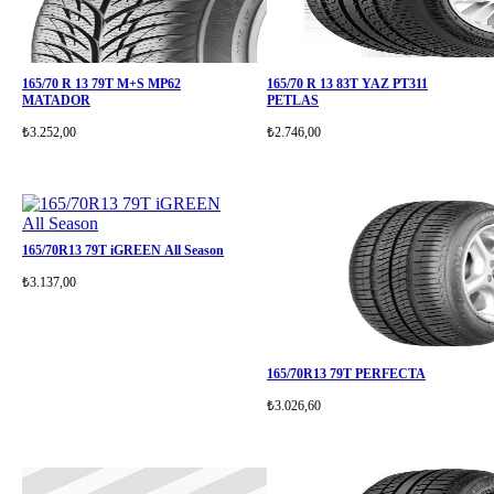
165/70 R 13 79T M+S MP62
165/70 R 13 83T YAZ PT311
MATADOR
PETLAS
₺3.252,00
₺2.746,00
165/70R13 79T iGREEN All Season
₺3.137,00
165/70R13 79T PERFECTA
₺3.026,60