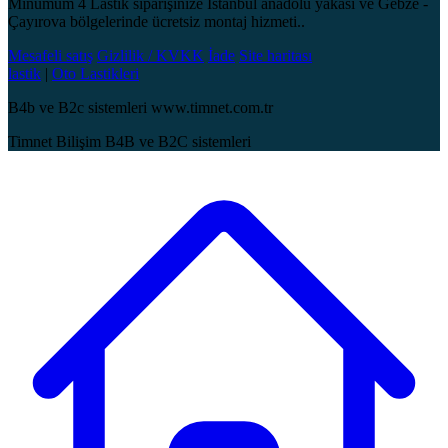
Minumum 4 Lastik siparişinize İstanbul anadolu yakası ve Gebze -
Çayırova bölgelerinde ücretsiz montaj hizmeti..
Mesafeli satış
Gizlilik / KVKK
İade
Site haritası
lastik
|
Oto Lastikleri
B4b ve B2c sistemleri www.timnet.com.tr
Timnet Bilişim B4B ve B2C sistemleri