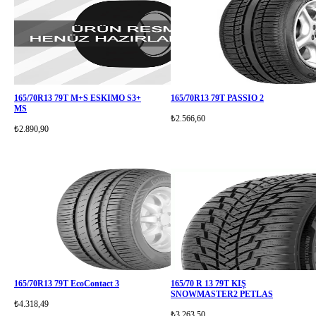
165/70R13 79T M+S ESKIMO S3+
165/70R13 79T PASSIO 2
MS
₺2.566,60
₺2.890,90
165/70R13 79T EcoContact 3
165/70 R 13 79T KIŞ
SNOWMASTER2 PETLAS
₺4.318,49
₺3.263,50