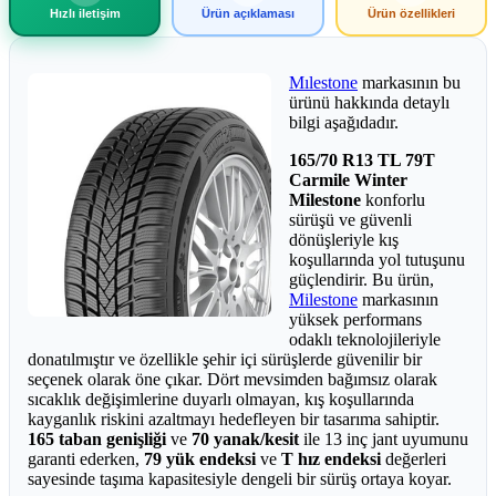
Hızlı iletişim
Ürün açıklaması
Ürün özellikleri
Mılestone
markasının bu
ürünü hakkında detaylı
bilgi aşağıdadır.
165/70 R13 TL 79T
Carmile Winter
Milestone
konforlu
sürüşü ve güvenli
dönüşleriyle kış
koşullarında yol tutuşunu
güçlendirir. Bu ürün,
Milestone
markasının
yüksek performans
odaklı teknolojileriyle
donatılmıştır ve özellikle şehir içi sürüşlerde güvenilir bir
seçenek olarak öne çıkar. Dört mevsimden bağımsız olarak
sıcaklık değişimlerine duyarlı olmayan, kış koşullarında
kayganlık riskini azaltmayı hedefleyen bir tasarıma sahiptir.
165 taban genişliği
ve
70 yanak/kesit
ile 13 inç jant uyumunu
garanti ederken,
79 yük endeksi
ve
T hız endeksi
değerleri
sayesinde taşıma kapasitesiyle dengeli bir sürüş ortaya koyar.