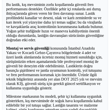
Bu lastik, kış mevsiminin zorlu koşullarında güvenli fren
performansını destekler. Özellikle şehir içi rotalarda ani duruş
ihtiyaçlarında güven veren bir fren davranışı sunar. Lastik
profilindeki kanallar ve deseni, ıslak ve karlı zeminlerde su ve
karı iterek yol yüzeyine daha iyi temas sağlar; bu da virajlarda
ve kavşaklarda araç kontrolünün korunmasına katkıda bulunur.
Yoğun şehir trafiğinde hızın ve manevra kabiliyetinin önemli
olduğu durumlarda, lastiğin davranışları sürücünün güvenliğine
doğrudan etki eder.
Montaj ve servis güvenliği
konusunda İstanbul Anadolu
Yakası ve Kocaeli Gebze-Çayırova bölgelerinde 4 adet ve
üzeri lastik alımlarında ücretsiz montaj hizmeti sunulduğu için,
sürüşünüzün erken aşamalarında bile profesyonel montaj ile
güvenli bir deneyim elde edebilirsiniz. Lastiklerin doğru
basınçla şişirilmesi ve jantla uyumunun kontrolü, yol tutuşunu
ve fren performansını korumak için önemlidir. Ürünle ilgili
teknik bilgileriniz arasında yer alan DOT 2025 yılı ve mevsim
olarak KIŞ, güvenli sürüş için gerekli güncel sertifikasyon ve
kullanıma uygunluğu gösterir.
Milestone markasının bu modeli, şehir içi kullanıma uygunluk
gösterirken, kış mevsiminde de soğuk hava koşullarında kabul
edilebilir bir yol tutuşu sağlar. Lastiğin tasarımı ve malzeme
kalitesi, sürüş konforunu artırırken uzun vadeli dayanıklılık