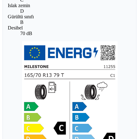
Islak zemin
D
Gürültü sınıfı
B
Desibel
70 dB