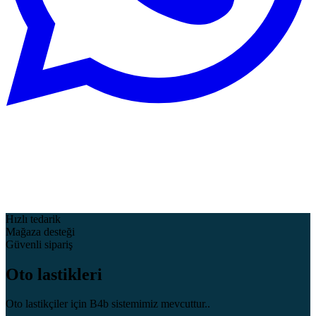
Hızlı tedarik
Mağaza desteği
Güvenli sipariş
Oto lastikleri
Oto lastikçiler için B4b sistemimiz mevcuttur..