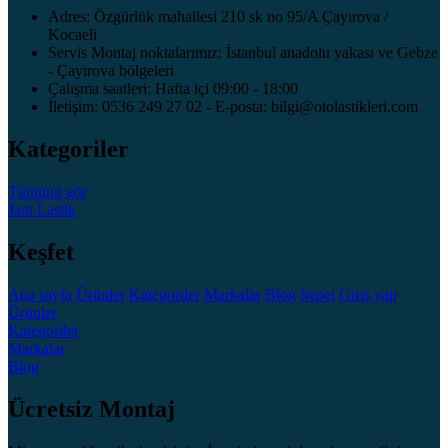
Adres: Özgürlük mahallesi 210 sk no 95/A Çayırova /
Kocaeli
Servis Montaj noktalarımız: İstanbul anadolu yakası ve Gebze
- Çayırova bölgeleri
Çalışma saatleri: Hafta içi 09:00 - 18:00
İletişim: 0536 249 27 02 - E-posta: bilgi@otolastikleri.com
Kategoriler
Tümünü gör
Jant
Lastik
Keşfet
Ana sayfa
Ürünler
Kategoriler
Markalar
Blog
Sepet
Giriş yap
Ürünler
Kategoriler
Markalar
Blog
Ücretsiz Montaj