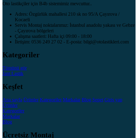
Oto lastikçiler için B4b sistemimiz mevcuttur..
Adres: Özgürlük mahallesi 210 sk no 95/A Çayırova /
Kocaeli
Servis Montaj noktalarımız: İstanbul anadolu yakası ve Gebze
- Çayırova bölgeleri
Çalışma saatleri: Hafta içi 09:00 - 18:00
İletişim: 0536 249 27 02 - E-posta: bilgi@otolastikleri.com
Kategoriler
Tümünü gör
Jant
Lastik
Keşfet
Ana sayfa
Ürünler
Kategoriler
Markalar
Blog
Sepet
Giriş yap
Ürünler
Kategoriler
Markalar
Blog
Ücretsiz Montaj