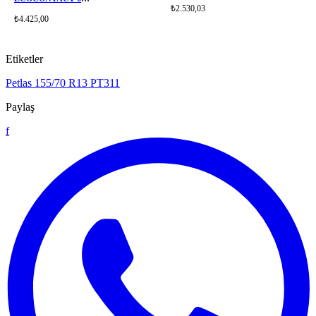
₺2.530,03
CONTINENTAL
₺4.425,00
Etiketler
Petlas
155/70 R13
PT311
Paylaş
f