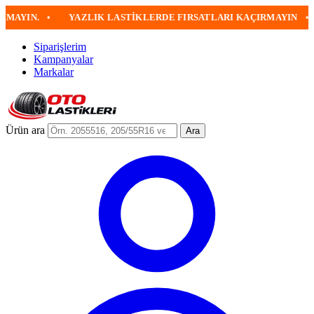
IN.
•
YAZLIK LASTIKLERDE FIRSATLARI KAÇIRMAYIN
•
4
Siparişlerim
Kampanyalar
Markalar
Ürün ara
Ara