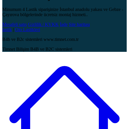
Minumum 4 Lastik siparişinize İstanbul anadolu yakası ve Gebze -
Çayırova bölgelerinde ücretsiz montaj hizmeti..
Mesafeli satış
Gizlilik / KVKK
İade
Site haritası
lastik
|
Oto Lastikleri
B4b ve B2c sistemleri www.timnet.com.tr
Timnet Bilişim B4B ve B2C sistemleri