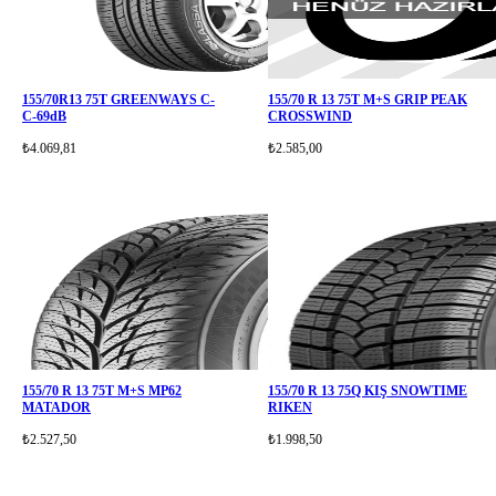
155/70R13 75T GREENWAYS C-
155/70 R 13 75T M+S GRIP PEAK
C-69dB
CROSSWIND
₺4.069,81
₺2.585,00
155/70 R 13 75T M+S MP62
155/70 R 13 75Q KIŞ SNOWTIME
MATADOR
RIKEN
₺2.527,50
₺1.998,50