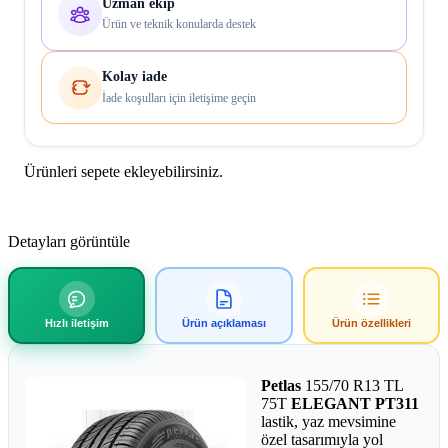
Uzman ekip
Ürün ve teknik konularda destek
Kolay iade
İade koşulları için iletişime geçin
Ürünleri sepete ekleyebilirsiniz.
Detayları görüntüle
Hızlı iletişim
Ürün açıklaması
Ürün özellikleri
Petlas
155/70 R13 TL
75T
ELEGANT PT311
lastik, yaz mevsimine
özel tasarımıyla yol