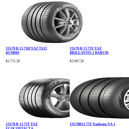
155/70 R 13 75H YAZ TA21
155/70 R 13 75T YAZ
KUMHO
BRILLANTIS 2 BARUM
₺2.711,50
₺2.067,50
155/70 R 13 75T YAZ
155/70R13 75T Nankang NA-1
ECOCONTACT 6