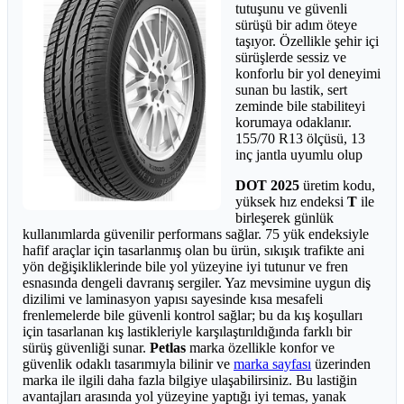
tutuşunu ve güvenli
sürüşü bir adım öteye
taşıyor. Özellikle şehir içi
sürüşlerde sessiz ve
konforlu bir yol deneyimi
sunan bu lastik, sert
zeminde bile stabiliteyi
korumaya odaklanır.
155/70 R13 ölçüsü, 13
inç jantla uyumlu olup
DOT 2025
üretim kodu,
yüksek hız endeksi
T
ile
birleşerek günlük
kullanımlarda güvenilir performans sağlar. 75 yük endeksiyle
hafif araçlar için tasarlanmış olan bu ürün, sıkışık trafikte ani
yön değişikliklerinde bile yol yüzeyine iyi tutunur ve fren
esnasında dengeli davranış sergiler. Yaz mevsimine uygun diş
dizilimi ve laminasyon yapısı sayesinde kısa mesafeli
frenlemelerde bile güvenli kontrol sağlar; bu da kış koşulları
için tasarlanan kış lastikleriyle karşılaştırıldığında farklı bir
sürüş güvenliği sunar.
Petlas
marka özellikle konfor ve
güvenlik odaklı tasarımıyla bilinir ve
marka sayfası
üzerinden
marka ile ilgili daha fazla bilgiye ulaşabilirsiniz. Bu lastiğin
avantajları arasında yol yüzeyine yaptığı iyi temas, yanak