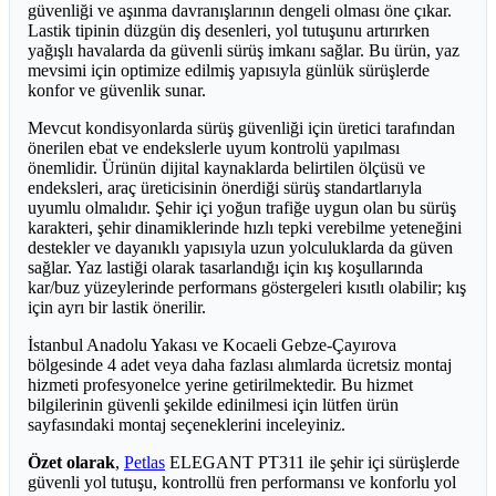
güvenliği ve aşınma davranışlarının dengeli olması öne çıkar.
Lastik tipinin düzgün diş desenleri, yol tutuşunu artırırken
yağışlı havalarda da güvenli sürüş imkanı sağlar. Bu ürün, yaz
mevsimi için optimize edilmiş yapısıyla günlük sürüşlerde
konfor ve güvenlik sunar.
Mevcut kondisyonlarda sürüş güvenliği için üretici tarafından
önerilen ebat ve endekslerle uyum kontrolü yapılması
önemlidir. Ürünün dijital kaynaklarda belirtilen ölçüsü ve
endeksleri, araç üreticisinin önerdiği sürüş standartlarıyla
uyumlu olmalıdır. Şehir içi yoğun trafiğe uygun olan bu sürüş
karakteri, şehir dinamiklerinde hızlı tepki verebilme yeteneğini
destekler ve dayanıklı yapısıyla uzun yolculuklarda da güven
sağlar. Yaz lastiği olarak tasarlandığı için kış koşullarında
kar/buz yüzeylerinde performans göstergeleri kısıtlı olabilir; kış
için ayrı bir lastik önerilir.
İstanbul Anadolu Yakası ve Kocaeli Gebze-Çayırova
bölgesinde 4 adet veya daha fazlası alımlarda ücretsiz montaj
hizmeti profesyonelce yerine getirilmektedir. Bu hizmet
bilgilerinin güvenli şekilde edinilmesi için lütfen ürün
sayfasındaki montaj seçeneklerini inceleyiniz.
Özet olarak
,
Petlas
ELEGANT PT311 ile şehir içi sürüşlerde
güvenli yol tutuşu, kontrollü fren performansı ve konforlu yol