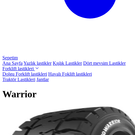
Sepetim
Ana Sayfa
Yazlık lastikler
Kışlık Lastikler
Dört mevsim Lastikler
Forklift lastikleri
Dolgu Forklift lastikleri
Havalı Foklift lastikleri
Traktör Lastikleri
Jantlar
Warrior