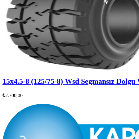
15x4.5-8 (125/75-8) Wsd Segmansız Dolgu
₺2.700,00