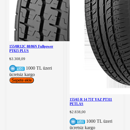
155/0R12C 88/86N Fullpower
PT825 PLUS
₺3.308,09
1000 TL üzeri
ücretsiz kargo
Sepete ekle
155/65 R 14 75T YAZ PT311
PETLAS
₺2.838,00
1000 TL üzeri
ücretsiz kargo