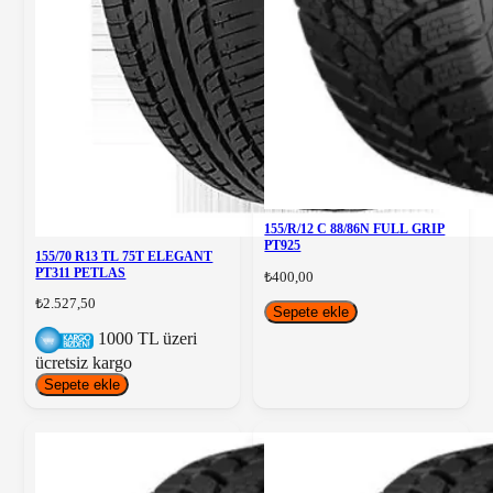
155/R/12 C 88/86N FULL GRIP
PT925
155/70 R13 TL 75T ELEGANT
PT311 PETLAS
₺400,00
₺2.527,50
Sepete ekle
1000 TL üzeri
ücretsiz kargo
Sepete ekle