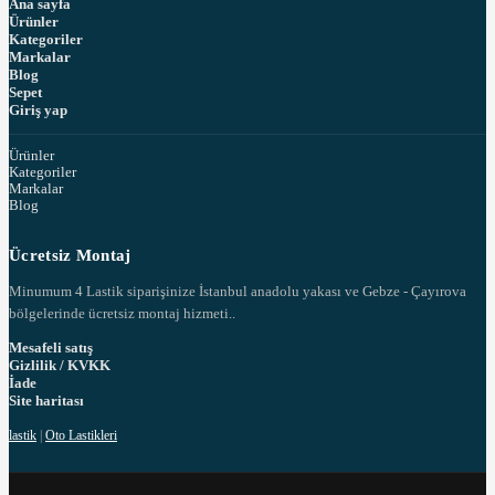
Ana sayfa
Ürünler
Kategoriler
Markalar
Blog
Sepet
Giriş yap
Ürünler
Kategoriler
Markalar
Blog
Ücretsiz Montaj
Minumum 4 Lastik siparişinize İstanbul anadolu yakası ve Gebze - Çayırova
bölgelerinde ücretsiz montaj hizmeti..
Mesafeli satış
Gizlilik / KVKK
İade
Site haritası
lastik
|
Oto Lastikleri