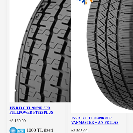
155 R13 C TL 90/89R 8PR
FULLPOWER PT825 PLUS
155 R13 C TL 90/89R 8PR
₺3.160,00
VANMASTER + A/S PETLAS
1000 TL üzeri
₺3.505,00