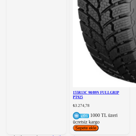
155R13C 90/89N FULLGRIP
PT925
₺3.274,78
1000 TL üzeri
ücretsiz kargo
Sepete ekle