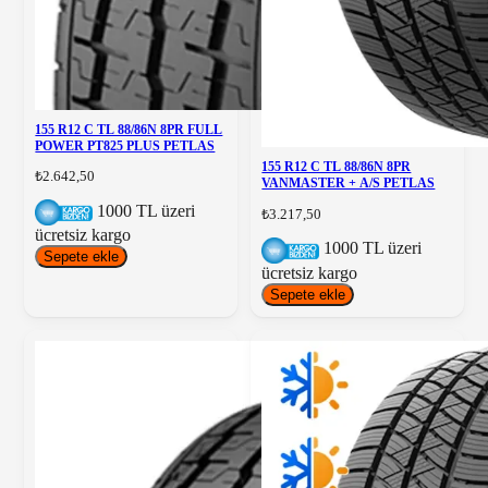
155 R12 C TL 88/86N 8PR FULL
POWER PT825 PLUS PETLAS
155 R12 C TL 88/86N 8PR
₺2.642,50
VANMASTER + A/S PETLAS
1000 TL üzeri
₺3.217,50
ücretsiz kargo
1000 TL üzeri
Sepete ekle
ücretsiz kargo
Sepete ekle