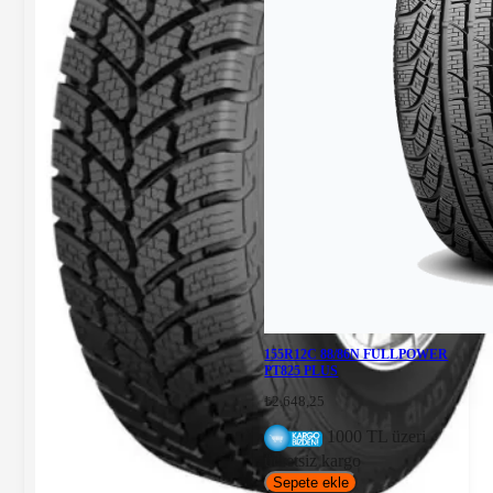
155R12C 88/86N FULLPOWER
PT825 PLUS
₺2.648,25
1000 TL üzeri
ücretsiz kargo
Sepete ekle