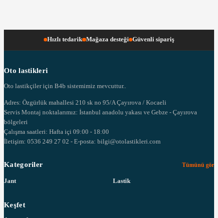
Hızlı tedarik
Mağaza desteği
Güvenli sipariş
Oto lastikleri
Oto lastikçiler için B4b sistemimiz mevcuttur..
Adres: Özgürlük mahallesi 210 sk no 95/A Çayırova / Kocaeli
Servis Montaj noktalarımız: İstanbul anadolu yakası ve Gebze - Çayırova
bölgeleri
Çalışma saatleri: Hafta içi 09:00 - 18:00
İletişim: 0536 249 27 02 - E-posta: bilgi@otolastikleri.com
Kategoriler
Tümünü gör
Jant
Lastik
Keşfet