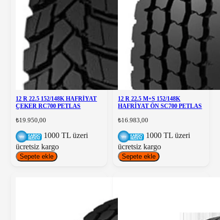
12 R 22.5 152/148K HAFRİYAT
12 R 22.5 M+S 152/148K
ÇEKER RC700 PETLAS
HAFRİYAT ÖN SC700 PETLAS
₺19.950,00
₺16.983,00
1000 TL üzeri
1000 TL üzeri
ücretsiz kargo
ücretsiz kargo
Sepete ekle
Sepete ekle