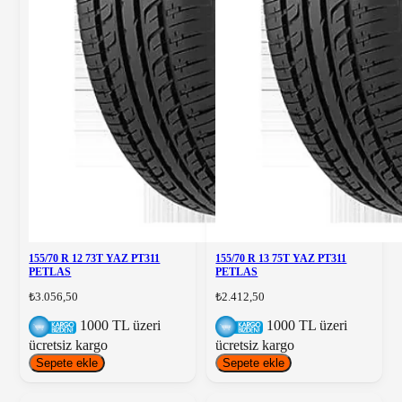
155/70 R 12 73T YAZ PT311
155/70 R 13 75T YAZ PT311
PETLAS
PETLAS
₺3.056,50
₺2.412,50
1000 TL üzeri
1000 TL üzeri
ücretsiz kargo
ücretsiz kargo
Sepete ekle
Sepete ekle