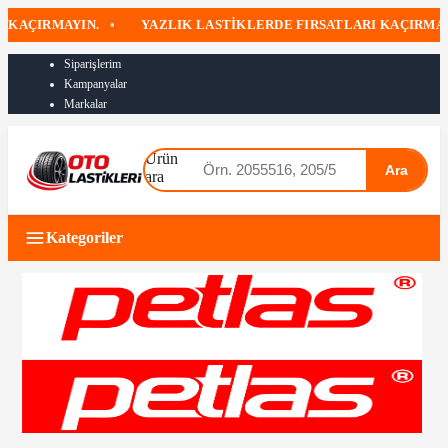
RMAYIN.
•
YAZLIK LASTIKLERDE FIRSATLARI KAÇIRMAYIN
•
Siparişlerim
Kampanyalar
Markalar
Ürün
Ara
ara
Kategoriler