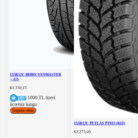
155R12C 88/86N VANMASTER
+ A/S
₺3.338,25
1000 TL üzeri
ücretsiz kargo
Sepete ekle
155R12C PETLAS PT935 (KIŞ)
₺3.275,00