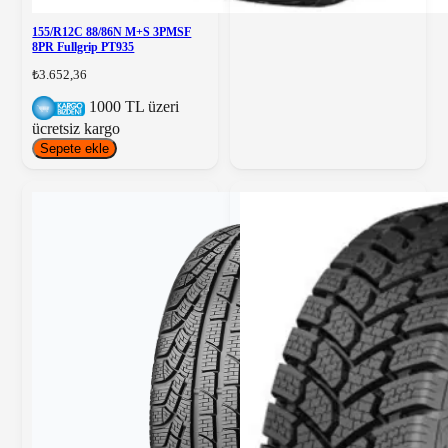
155/R12C 88/86N M+S 3PMSF
8PR Fullgrip PT935
₺3.652,36
1000 TL üzeri
ücretsiz kargo
Sepete ekle