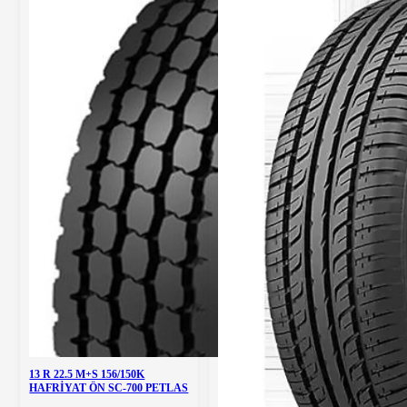
13 R 22.5 M+S 156/150K
HAFRİYAT ÖN SC-700 PETLAS