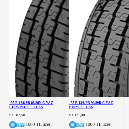
155 R 12/8 PR 88/86N C YAZ
155 R 13/8 PR 90/89R C YAZ
PT825 PLUS PETLAS
PT825 PETLAS
₺3.102,50
₺3.321,00
1000 TL üzeri
1000 TL üzeri