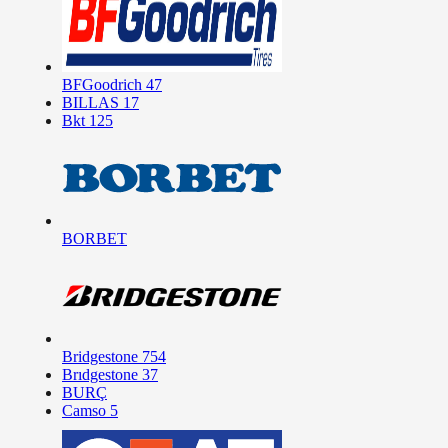
BFGoodrich
47
BILLAS
17
Bkt
125
BORBET
Bridgestone
754
Brıdgestone
37
BURÇ
Camso
5