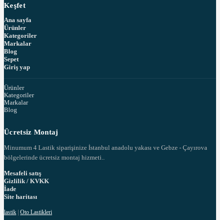
Keşfet
Ana sayfa
Ürünler
Kategoriler
Markalar
Blog
Sepet
Giriş yap
Ürünler
Kategoriler
Markalar
Blog
Ücretsiz Montaj
Minumum 4 Lastik siparişinize İstanbul anadolu yakası ve Gebze - Çayırova
bölgelerinde ücretsiz montaj hizmeti..
Mesafeli satış
Gizlilik / KVKK
İade
Site haritası
lastik
|
Oto Lastikleri