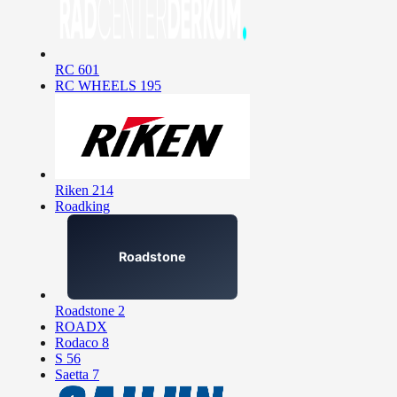
RC
601
RC WHEELS
195
Riken
214
Roadking
Roadstone
2
ROADX
Rodaco
8
S
56
Saetta
7