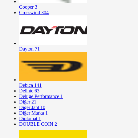
Cooper
3
Crosswind
304
Dayton
71
Debica
141
Delinte
63
Deluge Performance
1
Diğer
21
Diğer Jant
10
Diğer Marka
1
Diplomat
1
DOUBLE COIN
2