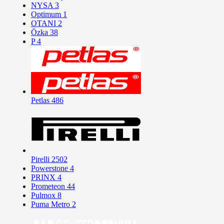
NYSA
3
Optimum
1
OTANI
2
Özka
38
P
4
Petlas
486
Pirelli
2502
Powerstone
4
PRINX
4
Prometeon
44
Pulmox
8
Puma Metro
2