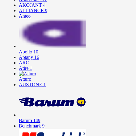
AKOJANT
4
ALLIANCE
9
Anteo
Apollo
10
Aptany
16
ARC
Atire
1
Atturo
AUSTONE
1
Barum
149
Benchmark
9