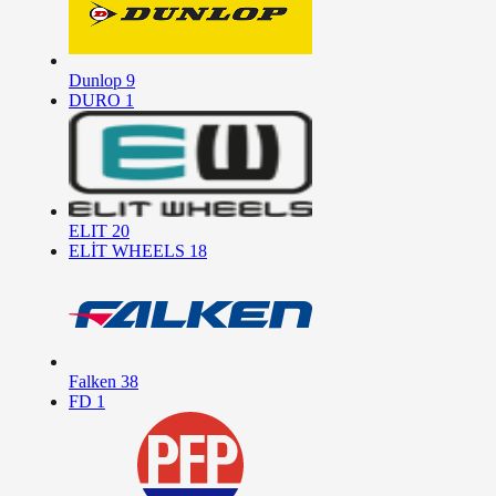
Dunlop
9
DURO
1
ELIT
20
ELİT WHEELS
18
Falken
38
FD
1