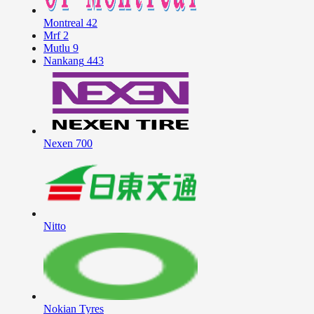
Montreal
42
Mrf
2
Mutlu
9
Nankang
443
Nexen
700
Nitto
Nokian Tyres