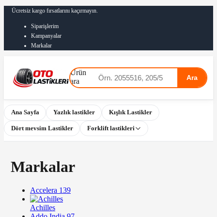
Ücretsiz kargo fırsatlarını kaçırmayın.
Siparişlerim
Kampanyalar
Markalar
Ürün
Ara
ara
Ana Sayfa
Yazlık lastikler
Kışlık Lastikler
Dört mevsim Lastikler
Forklift lastikleri
Markalar
Accelera
139
Achilles
Addo India
97