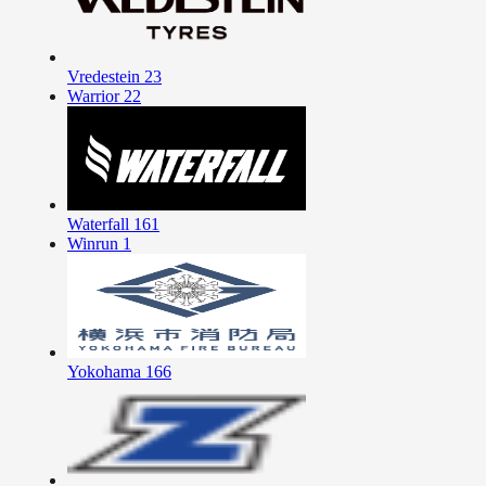
Vredestein
23
Warrior
22
Waterfall
161
Winrun
1
Yokohama
166