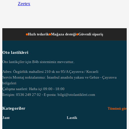
Zeetex
Hızlı tedarik
Mağaza desteği
Güvenli sipariş
Oto lastikleri
Oto lastikçiler için B4b sistemimiz mevcuttur..
Adres: Özgürlük mahallesi 210 sk no 95/A Çayırova / Kocaeli
Servis Montaj noktalarımız: İstanbul anadolu yakası ve Gebze - Çayırova
bölgeleri
Çalışma saatleri: Hafta içi 09:00 - 18:00
İletişim: 0536 249 27 02 - E-posta: bilgi@otolastikleri.com
Kategoriler
Tümünü gör
Jant
Lastik