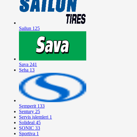
Sailun
125
Sava
241
Seha
13
Semperit
133
Sentury
25
Servis işlemleri
1
Solideal
45
SONIC
33
Sportiva
1