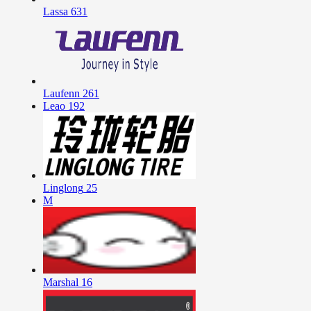
Lassa
631
Laufenn
261
Leao
192
Linglong
25
M
Marshal
16