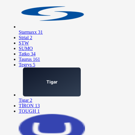
Starmaxx
31
Strial
2
STW
SUMO
Tatko
34
Taurus
161
Tegrys
5
Tigar
2
TİRON
13
TOUGH
1