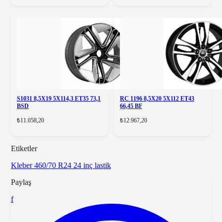
S1031 8,5X19 5X114,3 ET35 73,1
RC 1196 8,5X20 5X112 ET43
BSD
66,45 BF
₺11.058,20
₺12.967,20
Etiketler
Kleber
460/70 R24
24 inç lastik
Paylaş
f