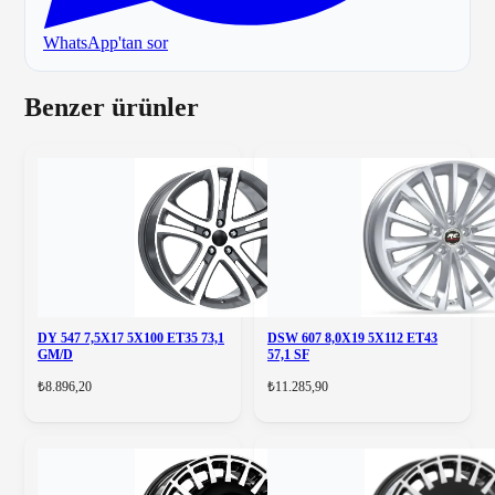
WhatsApp'tan sor
Benzer ürünler
DY 547 7,5X17 5X100 ET35 73,1
DSW 607 8,0X19 5X112 ET43
GM/D
57,1 SF
₺8.896,20
₺11.285,90