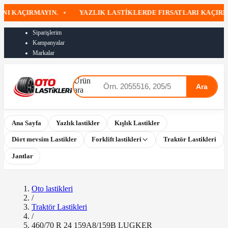
 KAÇIRMAYIN.
•
YAZLIK LASTIKLERDE FIRSATLARI KAÇIRMAY
Siparişlerim
Kampanyalar
Markalar
Ürün
Ara
ara
Ana Sayfa
Yazlık lastikler
Kışlık Lastikler
Dört mevsim Lastikler
Forklift lastikleri
Traktör Lastikleri
Jantlar
Oto lastikleri
/
Traktör Lastikleri
/
460/70 R 24 159A8/159B LUGKER