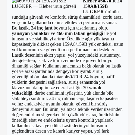
Kleber 460/70 R 24
159A8/159B
LUGKER
ürünün
sunduğu güvenli ve konforlu sürüş dinamikleri, zorlu arazi
ve şehir koşullarında daima etkileyici performans sunar.
Bu lastik,
24 inç jant
boyutu için tasarlanmış olup,
yansıyan yanaklar
ve
460 mm taban genişliği
ile yol
tutuşunu ve stabiliteyi artırır. Özellikle ağır yük taşıma
kapasitesiyle dikkat çeken 159A8/159B yük endeksi, uzun
yol konforunu ve güvenli fren performansını destekler.
Lastik deseninin akıcı yapısı, yol yüzeyindeki sürtünmeyi
dengelerken, ıslak ve kuru zeminde de güvenli bir yol
dinamiği sağlar. Kullanım amacınıza bağlı olarak bu lastik,
yol ve arazi şartlarında dengeyi koruyarak sürüş
güvenliğini ön planda tutar. 460/70 R 24 boyutu, hafif
yüklerin dengesini sağlarken, sürüş esnasında yol
klavuzunu da optimize eder. Lastiğin
70 yanak
yüksekliği
, darbe emilimini iyileştirir, yük altında bile
stabiliteyi sürdürür. 24 inç rulman çapı, taşıma kapasitesi
ve hız endeksiyle uyumlu olarak, güvenli bir sürüş
deneyimi sunar. Bu ürün, yalnızca teknik veriler üzerinden
değerlendirilmesi gereken bir çözümdür; araç üreticisinin
önerdiği ebat ve endekslerle uyum kontrolü yapılarak
kullanılması tavsiye edilir. Lastiklerin yol tutuşunu
güçlendiren desen ve kararlı kariyer yapısı, yol fark