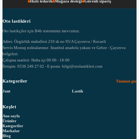
Hızlı tedarik
Mağaza desteği
Güvenli sipariş
Oto lastikleri
Oto lastikçiler için B4b sistemimiz mevcuttur..
Adres: Özgürlük mahallesi 210 sk no 95/A Çayırova / Kocaeli
Servis Montaj noktalarımız: İstanbul anadolu yakası ve Gebze - Çayırova
bölgeleri
Çalışma saatleri: Hafta içi 09:00 - 18:00
İletişim: 0536 249 27 02 - E-posta: bilgi@otolastikleri.com
Kategoriler
Tümünü gör
Jant
Lastik
Keşfet
Ana sayfa
Ürünler
Kategoriler
Markalar
Blog