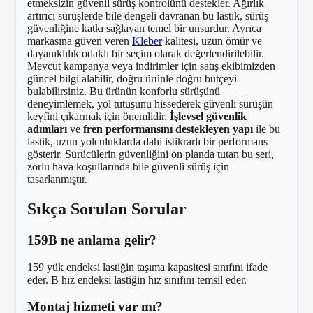
etmeksizin güvenli sürüş kontrolünü destekler. Ağırlık
artırıcı sürüşlerde bile dengeli davranan bu lastik, sürüş
güvenliğine katkı sağlayan temel bir unsurdur. Ayrıca
markasına güven veren
Kleber
kalitesi, uzun ömür ve
dayanıklılık odaklı bir seçim olarak değerlendirilebilir.
Mevcut kampanya veya indirimler için satış ekibimizden
güncel bilgi alabilir, doğru ürünle doğru bütçeyi
bulabilirsiniz. Bu ürünün konforlu sürüşünü
deneyimlemek, yol tutuşunu hissederek güvenli sürüşün
keyfini çıkarmak için önemlidir.
İşlevsel güvenlik
adımları
ve
fren performansını destekleyen yapı
ile bu
lastik, uzun yolculuklarda dahi istikrarlı bir performans
gösterir. Sürücülerin güvenliğini ön planda tutan bu seri,
zorlu hava koşullarında bile güvenli sürüş için
tasarlanmıştır.
Sıkça Sorulan Sorular
159B ne anlama gelir?
159 yük endeksi lastiğin taşıma kapasitesi sınıfını ifade
eder. B hız endeksi lastiğin hız sınıfını temsil eder.
Montaj hizmeti var mı?