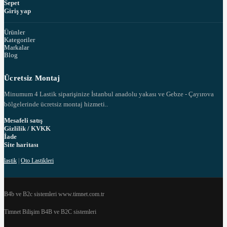
Sepet
Giriş yap
Ürünler
Kategoriler
Markalar
Blog
Ücretsiz Montaj
Minumum 4 Lastik siparişinize İstanbul anadolu yakası ve Gebze - Çayırova
bölgelerinde ücretsiz montaj hizmeti..
Mesafeli satış
Gizlilik / KVKK
İade
Site haritası
lastik
|
Oto Lastikleri
B4b ve B2c sistemleri www.timnet.com.tr
Timnet Bilişim B4B ve B2C sistemleri