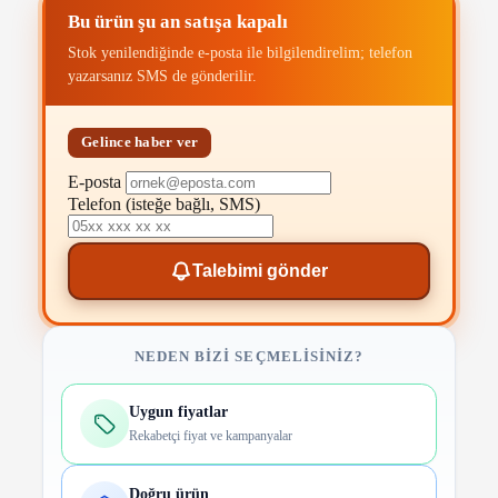
Bu ürün şu an satışa kapalı
Stok yenilendiğinde e-posta ile bilgilendirelim; telefon
yazarsanız SMS de gönderilir.
Gelince haber ver
E-posta
Telefon
(isteğe bağlı, SMS)
Talebimi gönder
NEDEN BIZI SEÇMELISINIZ?
Uygun fiyatlar
Rekabetçi fiyat ve kampanyalar
Doğru ürün