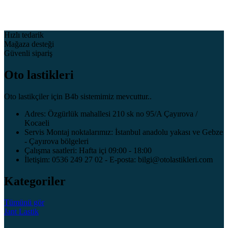
Hızlı tedarik
Mağaza desteği
Güvenli sipariş
Oto lastikleri
Oto lastikçiler için B4b sistemimiz mevcuttur..
Adres: Özgürlük mahallesi 210 sk no 95/A Çayırova /
Kocaeli
Servis Montaj noktalarımız: İstanbul anadolu yakası ve Gebze
- Çayırova bölgeleri
Çalışma saatleri: Hafta içi 09:00 - 18:00
İletişim: 0536 249 27 02 - E-posta: bilgi@otolastikleri.com
Kategoriler
Tümünü gör
Jant
Lastik