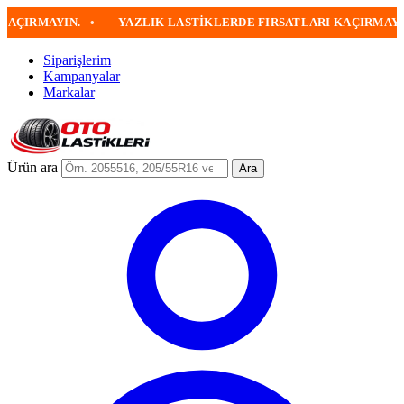
RMAYIN.
•
YAZLIK LASTIKLERDE FIRSATLARI KAÇIRMAYIN
•
Siparişlerim
Kampanyalar
Markalar
Ürün ara
Ara