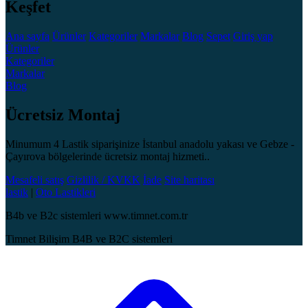
Keşfet
Ana sayfa
Ürünler
Kategoriler
Markalar
Blog
Sepet
Giriş yap
Ürünler
Kategoriler
Markalar
Blog
Ücretsiz Montaj
Minumum 4 Lastik siparişinize İstanbul anadolu yakası ve Gebze -
Çayırova bölgelerinde ücretsiz montaj hizmeti..
Mesafeli satış
Gizlilik / KVKK
İade
Site haritası
lastik
|
Oto Lastikleri
B4b ve B2c sistemleri www.timnet.com.tr
Timnet Bilişim B4B ve B2C sistemleri