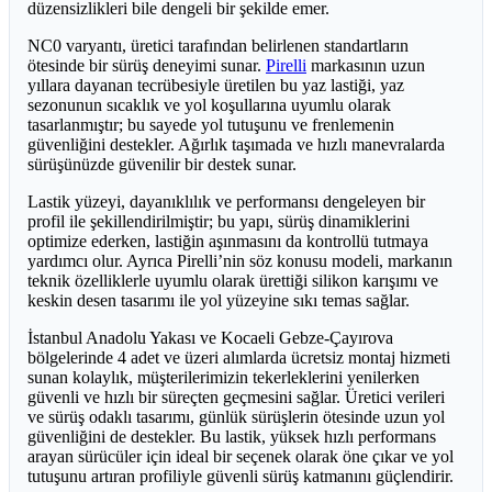
düzensizlikleri bile dengeli bir şekilde emer.
NC0 varyantı, üretici tarafından belirlenen standartların
ötesinde bir sürüş deneyimi sunar.
Pirelli
markasının uzun
yıllara dayanan tecrübesiyle üretilen bu yaz lastiği, yaz
sezonunun sıcaklık ve yol koşullarına uyumlu olarak
tasarlanmıştır; bu sayede yol tutuşunu ve frenlemenin
güvenliğini destekler. Ağırlık taşımada ve hızlı manevralarda
sürüşünüzde güvenilir bir destek sunar.
Lastik yüzeyi, dayanıklılık ve performansı dengeleyen bir
profil ile şekillendirilmiştir; bu yapı, sürüş dinamiklerini
optimize ederken, lastiğin aşınmasını da kontrollü tutmaya
yardımcı olur. Ayrıca Pirelli’nin söz konusu modeli, markanın
teknik özelliklerle uyumlu olarak ürettiği silikon karışımı ve
keskin desen tasarımı ile yol yüzeyine sıkı temas sağlar.
İstanbul Anadolu Yakası ve Kocaeli Gebze-Çayırova
bölgelerinde 4 adet ve üzeri alımlarda ücretsiz montaj hizmeti
sunan kolaylık, müşterilerimizin tekerleklerini yenilerken
güvenli ve hızlı bir süreçten geçmesini sağlar. Üretici verileri
ve sürüş odaklı tasarımı, günlük sürüşlerin ötesinde uzun yol
güvenliğini de destekler. Bu lastik, yüksek hızlı performans
arayan sürücüler için ideal bir seçenek olarak öne çıkar ve yol
tutuşunu artıran profiliyle güvenli sürüş katmanını güçlendirir.