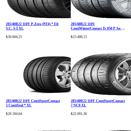
285/40R22 110Y P-Zero (PZ4) * Elt
285/40R22 110V
S.C. S-İ XL
ContiWinterContact Ts 850 P Ao Xl
Fr
₺36.604,25
₺23.400,15
285/40R22 110Y ContiSportContact
285/40R22 110Y ContiSportContact
5 ContiSeal * XL
7 NC0 XL
₺26.184,64
₺22.691,36