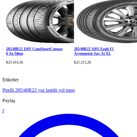
285/40R22 110Y ContiSportContact
285/40R22 110Y Eagle F1
6 Ao Silent
Asymmetric Suv At XL
₺25.414,56
₺21.215,28
Etiketler
Pirelli 285/40R22
yaz lastiği
yol tutuş
Paylaş
f