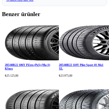
Benzer ürünler
285/40R22 106Y PZero (Pz5) (Mo-S)
285/40R22 110Y Pilot Sport 4S Mo1
KSncs
XL
₺25.125,00
₺23.975,00