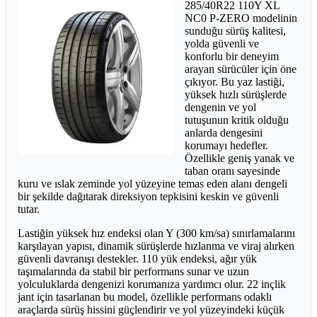
285/40R22 110Y XL
NC0 P-ZERO modelinin
sunduğu sürüş kalitesi,
yolda güvenli ve
konforlu bir deneyim
arayan sürücüler için öne
çıkıyor. Bu yaz lastiği,
yüksek hızlı sürüşlerde
dengenin ve yol
tutuşunun kritik olduğu
anlarda dengesini
korumayı hedefler.
Özellikle geniş yanak ve
taban oranı sayesinde
kuru ve ıslak zeminde yol yüzeyine temas eden alanı dengeli
bir şekilde dağıtarak direksiyon tepkisini keskin ve güvenli
tutar.
Lastiğin yüksek hız endeksi olan Y (300 km/sa) sınırlamalarını
karşılayan yapısı, dinamik sürüşlerde hızlanma ve viraj alırken
güvenli davranışı destekler. 110 yük endeksi, ağır yük
taşımalarında da stabil bir performans sunar ve uzun
yolculuklarda dengenizi korumanıza yardımcı olur. 22 inçlik
jant için tasarlanan bu model, özellikle performans odaklı
araçlarda sürüş hissini güçlendirir ve yol yüzeyindeki küçük