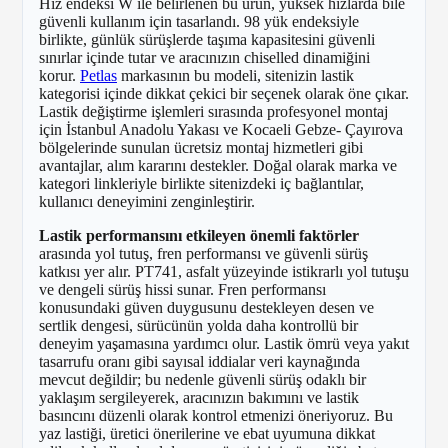
Hız endeksi W ile belirlenen bu ürün, yüksek hızlarda bile
güvenli kullanım için tasarlandı. 98 yük endeksiyle
birlikte, günlük sürüşlerde taşıma kapasitesini güvenli
sınırlar içinde tutar ve aracınızın chiselled dinamiğini
korur.
Petlas
markasının bu modeli, sitenizin lastik
kategorisi içinde dikkat çekici bir seçenek olarak öne çıkar.
Lastik değiştirme işlemleri sırasında profesyonel montaj
için İstanbul Anadolu Yakası ve Kocaeli Gebze- Çayırova
bölgelerinde sunulan ücretsiz montaj hizmetleri gibi
avantajlar, alım kararını destekler. Doğal olarak marka ve
kategori linkleriyle birlikte sitenizdeki iç bağlantılar,
kullanıcı deneyimini zenginleştirir.
Lastik performansını etkileyen önemli faktörler
arasında yol tutuş, fren performansı ve güvenli sürüş
katkısı yer alır. PT741, asfalt yüzeyinde istikrarlı yol tutuşu
ve dengeli sürüş hissi sunar. Fren performansı
konusundaki güven duygusunu destekleyen desen ve
sertlik dengesi, sürücünün yolda daha kontrollü bir
deneyim yaşamasına yardımcı olur. Lastik ömrü veya yakıt
tasarrufu oranı gibi sayısal iddialar veri kaynağında
mevcut değildir; bu nedenle güvenli sürüş odaklı bir
yaklaşım sergileyerek, aracınızın bakımını ve lastik
basıncını düzenli olarak kontrol etmenizi öneriyoruz. Bu
yaz lastiği, üretici önerilerine ve ebat uyumuna dikkat