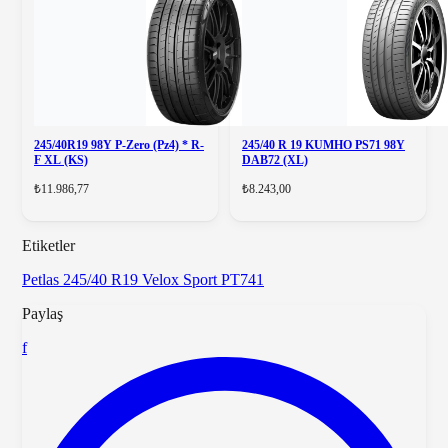
245/40R19 98Y P-Zero (Pz4) * R-
245/40 R 19 KUMHO PS71 98Y
F XL (KS)
DAB72 (XL)
₺11.986,77
₺8.243,00
Etiketler
Petlas
245/40 R19
Velox Sport PT741
Paylaş
f