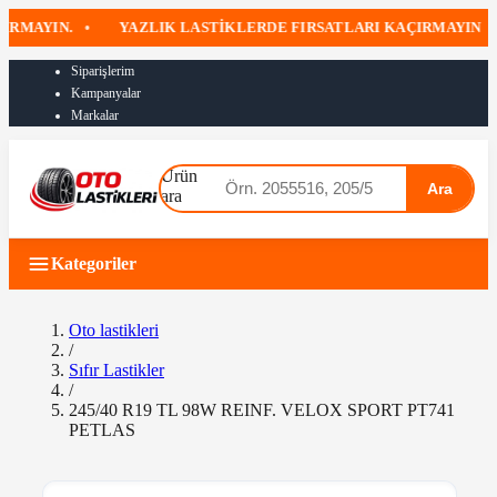
AYIN.
•
YAZLIK LASTIKLERDE FIRSATLARI KAÇIRMAYIN
•
Siparişlerim
Kampanyalar
Markalar
Ürün
Ara
ara
Kategoriler
Oto lastikleri
/
Sıfır Lastikler
/
245/40 R19 TL 98W REINF. VELOX SPORT PT741
PETLAS