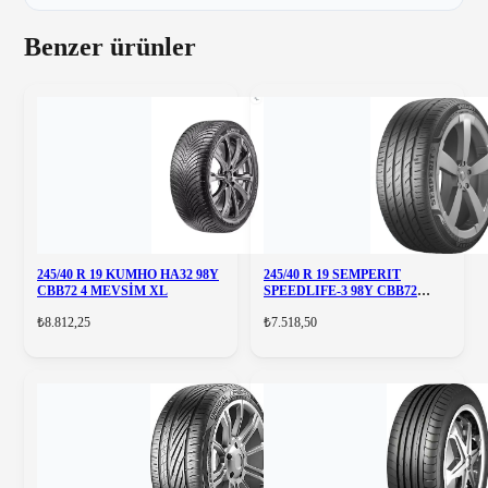
Benzer ürünler
245/40 R 19 KUMHO HA32 98Y
245/40 R 19 SEMPERIT
CBB72 4 MEVSİM XL
SPEEDLIFE-3 98Y CBB72
FRXL
₺8.812,25
₺7.518,50