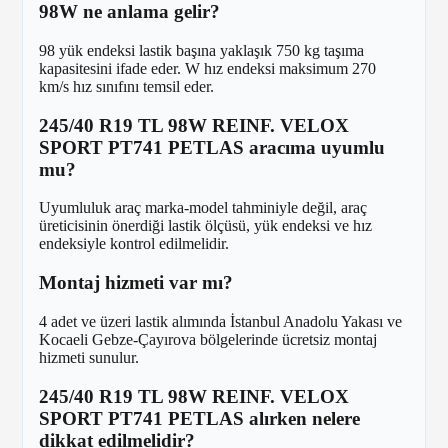
98W ne anlama gelir?
98 yük endeksi lastik başına yaklaşık 750 kg taşıma
kapasitesini ifade eder. W hız endeksi maksimum 270
km/s hız sınıfını temsil eder.
245/40 R19 TL 98W REINF. VELOX
SPORT PT741 PETLAS aracıma uyumlu
mu?
Uyumluluk araç marka-model tahminiyle değil, araç
üreticisinin önerdiği lastik ölçüsü, yük endeksi ve hız
endeksiyle kontrol edilmelidir.
Montaj hizmeti var mı?
4 adet ve üzeri lastik alımında İstanbul Anadolu Yakası ve
Kocaeli Gebze-Çayırova bölgelerinde ücretsiz montaj
hizmeti sunulur.
245/40 R19 TL 98W REINF. VELOX
SPORT PT741 PETLAS alırken nelere
dikkat edilmelidir?