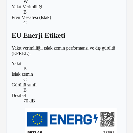
W
Yakıt Verimliliği
B
Fren Mesafesi (Islak)
C
EU Enerji Etiketi
Yakıt verimliliği, ıslak zemin performansı ve dış gürültü
(EPREL).
Yakıt
B
Islak zemin
C
Gürültü sınıfı
B
Desibel
70 dB