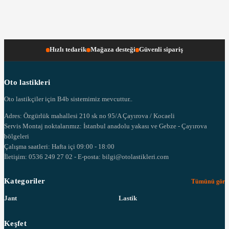
Hızlı tedarik
Mağaza desteği
Güvenli sipariş
Oto lastikleri
Oto lastikçiler için B4b sistemimiz mevcuttur..
Adres: Özgürlük mahallesi 210 sk no 95/A Çayırova / Kocaeli
Servis Montaj noktalarımız: İstanbul anadolu yakası ve Gebze - Çayırova
bölgeleri
Çalışma saatleri: Hafta içi 09:00 - 18:00
İletişim: 0536 249 27 02 - E-posta: bilgi@otolastikleri.com
Kategoriler
Tümünü gör
Jant
Lastik
Keşfet