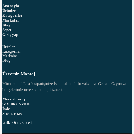
Ana sayfa
Ürünler
Kategoriler
Markalar
Blog
Sepet
Giriş yap
Ürünler
Kategoriler
Markalar
Blog
Ücretsiz Montaj
Minumum 4 Lastik siparişinize İstanbul anadolu yakası ve Gebze - Çayırova
bölgelerinde ücretsiz montaj hizmeti..
Mesafeli satış
Gizlilik / KVKK
İade
Site haritası
lastik
|
Oto Lastikleri