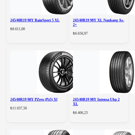
245/40R19 98Y RainSport 5 XL
245/40R19 98Y XL Nankang As-
2+
₺8.611,00
₺6.656,97
245/40R19 98Y PZero (Pz5) Xl
245/40R19 98Y Intensa Uhp 2
XL
₺11.037,50
₺6.406,23