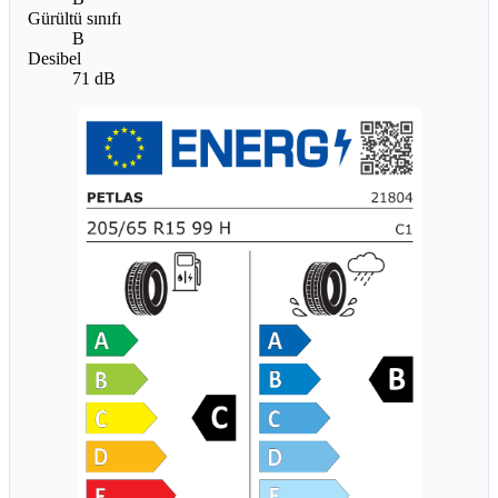
Gürültü sınıfı
B
Desibel
71 dB