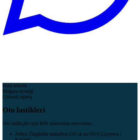
Hızlı tedarik
Mağaza desteği
Güvenli sipariş
Oto lastikleri
Oto lastikçiler için B4b sistemimiz mevcuttur..
Adres: Özgürlük mahallesi 210 sk no 95/A Çayırova /
Kocaeli