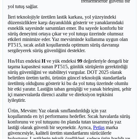
frenlemelerde güvenli bir
yol tutuş sağlar.
İleri teknolojiyle üretilen lastik karkası, yol yüzeyindeki
düzensizliklere karşı dayanıklılık gösterir ve yanaklarındaki
esneklik sayesinde sarsıntıları emer. Bu sayede konforlu bir
sürüş deneyimi ortaya çıkar ve yol tutuşu üzerinde olumsuz
etkileri minimize eder. Yaz mevsiminde kullanıma uygun olan
PT515, sıcak asfalt koşullarında optimum sürüş davranışı
sergileyerek sürüş güvenliğini destekler.
Hıs/Hızı endeksi
H
ve yük endeksi
99
değerleriyle dengeli bir
taşıma kapasitesi sunan PT515, günlük sürüşlerin gerektirdiği
sürüş güvenliğini ve stabiliteyi vurgular. DOT 2025 olarak
belirtilen üretim tarihi, ürünün güncel teknolojik standartlarla
üretilmiş olduğunu gösterir ki bu da yol tutuş üzerinde olumlu
bir etki yaratır. Lastiğin taban genişliği ve yanak birleşimi, şehir
içi manevralarda direnci azaltır ve direksiyon tepkisini
iyileştirir.
Ürün, Mevsim: Yaz olarak sınıflandırıldığı için yaz
koşullarında en iyi performansı hedefler. Sıcak havalarda sürüş
konforunu ve yol tutuşunu ön planda tutan tasarımıyla yaz
lastiği olarak güvenli bir seçenektir. Ayrıca,
Petlas
marka
güvencesiyle, kaliteli üretim standartlarını sürücülerle
buluşturur. Lastiklerin teknik özellikleri, sadece ürün başlığı ve