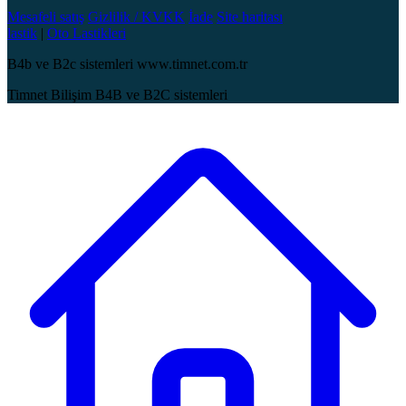
Mesafeli satış
Gizlilik / KVKK
İade
Site haritası
lastik
|
Oto Lastikleri
B4b ve B2c sistemleri www.timnet.com.tr
Timnet Bilişim B4B ve B2C sistemleri