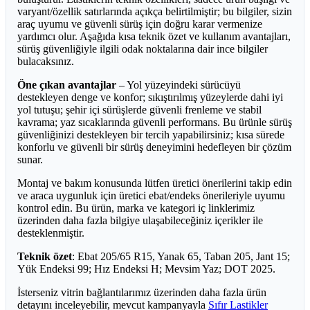
varyant/özellik satırlarında açıkça belirtilmiştir; bu bilgiler, sizin
araç uyumu ve güvenli sürüş için doğru karar vermenize
yardımcı olur. Aşağıda kısa teknik özet ve kullanım avantajları,
sürüş güvenliğiyle ilgili odak noktalarına dair ince bilgiler
bulacaksınız.
Öne çıkan avantajlar
– Yol yüzeyindeki sürücüyü
destekleyen denge ve konfor; sıkıştırılmış yüzeylerde dahi iyi
yol tutuşu; şehir içi sürüşlerde güvenli frenleme ve stabil
kavrama; yaz sıcaklarında güvenli performans. Bu ürünle sürüş
güvenliğinizi destekleyen bir tercih yapabilirsiniz; kısa sürede
konforlu ve güvenli bir sürüş deneyimini hedefleyen bir çözüm
sunar.
Montaj ve bakım konusunda lütfen üretici önerilerini takip edin
ve araca uygunluk için üretici ebat/endeks önerileriyle uyumu
kontrol edin. Bu ürün, marka ve kategori iç linklerimiz
üzerinden daha fazla bilgiye ulaşabileceğiniz içerikler ile
desteklenmiştir.
Teknik özet
: Ebat 205/65 R15, Yanak 65, Taban 205, Jant 15;
Yük Endeksi 99; Hız Endeksi H; Mevsim Yaz; DOT 2025.
İsterseniz vitrin bağlantılarımız üzerinden daha fazla ürün
detayını inceleyebilir, mevcut kampanyayla
Sıfır Lastikler