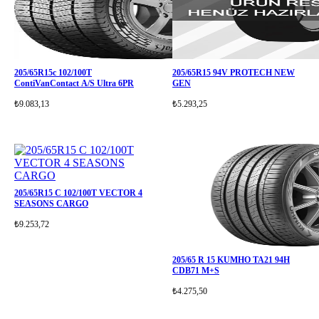
205/65R15c 102/100T
205/65R15 94V PROTECH NEW
ContiVanContact A/S Ultra 6PR
GEN
₺9.083,13
₺5.293,25
205/65R15 C 102/100T VECTOR 4
SEASONS CARGO
₺9.253,72
205/65 R 15 KUMHO TA21 94H
CDB71 M+S
₺4.275,50