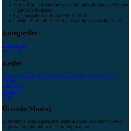
Servis Montaj noktalarımız: İstanbul anadolu yakası ve Gebze
- Çayırova bölgeleri
Çalışma saatleri: Hafta içi 09:00 - 18:00
İletişim: 0536 249 27 02 - E-posta: bilgi@otolastikleri.com
Kategoriler
Tümünü gör
Jant
Lastik
Keşfet
Ana sayfa
Ürünler
Kategoriler
Markalar
Blog
Sepet
Giriş yap
Ürünler
Kategoriler
Markalar
Blog
Ücretsiz Montaj
Minumum 4 Lastik siparişinize İstanbul anadolu yakası ve Gebze -
Çayırova bölgelerinde ücretsiz montaj hizmeti..