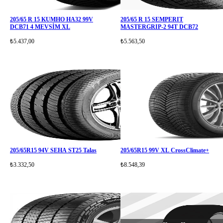
205/65 R 15 KUMHO HA32 99V
205/65 R 15 SEMPERIT
DCB71 4 MEVSİM XL
MASTERGRIP-2 94T DCB72
₺5.437,00
₺5.563,50
205/65R15 94V SEHA ST25 Talas
205/65R15 99V XL CrossClimate+
₺3.332,50
₺8.548,39