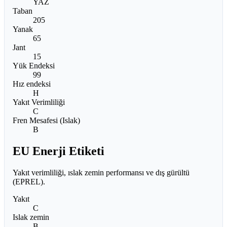
YAZ
Taban
205
Yanak
65
Jant
15
Yük Endeksi
99
Hız endeksi
H
Yakıt Verimliliği
C
Fren Mesafesi (Islak)
B
EU Enerji Etiketi
Yakıt verimliliği, ıslak zemin performansı ve dış gürültü
(EPREL).
Yakıt
C
Islak zemin
B