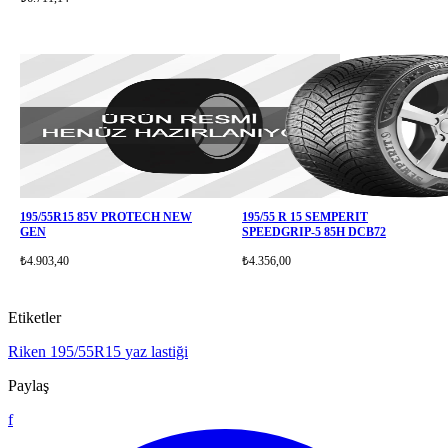
195/55R15 85V PROTECH NEW
195/55 R 15 SEMPERIT
GEN
SPEEDGRIP-5 85H DCB72
₺4.903,40
₺4.356,00
Etiketler
Riken
195/55R15
yaz lastiği
Paylaş
f