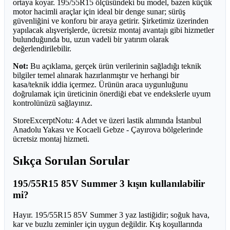
ortaya koyar. 195/55R15 ölçüsündeki bu model, bazen küçük
motor hacimli araçlar için ideal bir denge sunar; sürüş
güvenliğini ve konforu bir araya getirir. Şirketimiz üzerinden
yapılacak alışverişlerde, ücretsiz montaj avantajı gibi hizmetler
bulunduğunda bu, uzun vadeli bir yatırım olarak
değerlendirilebilir.
Not:
Bu açıklama, gerçek ürün verilerinin sağladığı teknik
bilgiler temel alınarak hazırlanmıştır ve herhangi bir
kasa/teknik iddia içermez. Ürünün araca uygunluğunu
doğrulamak için üreticinin önerdiği ebat ve endekslerle uyum
kontrolünüzü sağlayınız.
StoreExcerptNotu: 4 Adet ve üzeri lastik alımında İstanbul
Anadolu Yakası ve Kocaeli Gebze - Çayırova bölgelerinde
ücretsiz montaj hizmeti.
Sıkça Sorulan Sorular
195/55R15 85V Summer 3 kışın kullanılabilir
mi?
Hayır. 195/55R15 85V Summer 3 yaz lastiğidir; soğuk hava,
kar ve buzlu zeminler için uygun değildir. Kış koşullarında