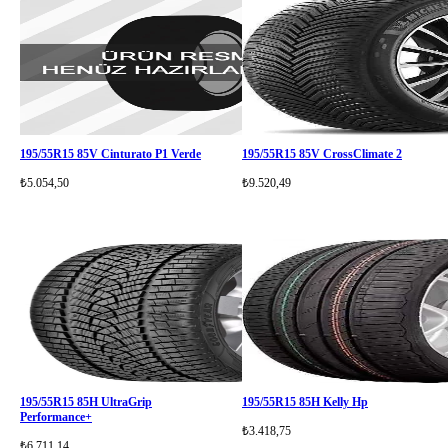
195/55R15 85V Cinturato P1 Verde
195/55R15 85V CrossClimate 2
₺5.054,50
₺9.520,49
195/55R15 85H UltraGrip
195/55R15 85H Kelly Hp
Performance+
₺3.418,75
₺6.711,14