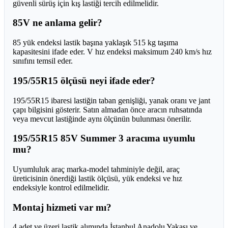
güvenli sürüş için kış lastiği tercih edilmelidir.
85V ne anlama gelir?
85 yük endeksi lastik başına yaklaşık 515 kg taşıma
kapasitesini ifade eder. V hız endeksi maksimum 240 km/s hız
sınıfını temsil eder.
195/55R15 ölçüsü neyi ifade eder?
195/55R15 ibaresi lastiğin taban genişliği, yanak oranı ve jant
çapı bilgisini gösterir. Satın almadan önce aracın ruhsatında
veya mevcut lastiğinde aynı ölçünün bulunması önerilir.
195/55R15 85V Summer 3 aracıma uyumlu
mu?
Uyumluluk araç marka-model tahminiyle değil, araç
üreticisinin önerdiği lastik ölçüsü, yük endeksi ve hız
endeksiyle kontrol edilmelidir.
Montaj hizmeti var mı?
4 adet ve üzeri lastik alımında İstanbul Anadolu Yakası ve