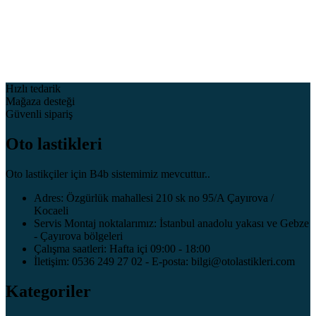
Hızlı tedarik
Mağaza desteği
Güvenli sipariş
Oto lastikleri
Oto lastikçiler için B4b sistemimiz mevcuttur..
Adres: Özgürlük mahallesi 210 sk no 95/A Çayırova /
Kocaeli
Servis Montaj noktalarımız: İstanbul anadolu yakası ve Gebze
- Çayırova bölgeleri
Çalışma saatleri: Hafta içi 09:00 - 18:00
İletişim: 0536 249 27 02 - E-posta: bilgi@otolastikleri.com
Kategoriler