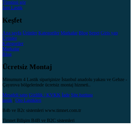
Tümünü gör
Jant
Lastik
Keşfet
Ana sayfa
Ürünler
Kategoriler
Markalar
Blog
Sepet
Giriş yap
Ürünler
Kategoriler
Markalar
Blog
Ücretsiz Montaj
Minumum 4 Lastik siparişinize İstanbul anadolu yakası ve Gebze -
Çayırova bölgelerinde ücretsiz montaj hizmeti..
Mesafeli satış
Gizlilik / KVKK
İade
Site haritası
lastik
|
Oto Lastikleri
B4b ve B2c sistemleri www.timnet.com.tr
Timnet Bilişim B4B ve B2C sistemleri