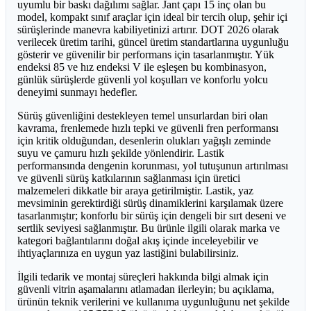
uyumlu bir baskı dağılımı sağlar. Jant çapı 15 inç olan bu
model, kompakt sınıf araçlar için ideal bir tercih olup, şehir içi
sürüşlerinde manevra kabiliyetinizi artırır. DOT 2026 olarak
verilecek üretim tarihi, güncel üretim standartlarına uygunluğu
gösterir ve güvenilir bir performans için tasarlanmıştır. Yük
endeksi 85 ve hız endeksi V ile eşleşen bu kombinasyon,
günlük sürüşlerde güvenli yol koşulları ve konforlu yolcu
deneyimi sunmayı hedefler.
Sürüş güvenliğini destekleyen temel unsurlardan biri olan
kavrama, frenlemede hızlı tepki ve güvenli fren performansı
için kritik olduğundan, desenlerin olukları yağışlı zeminde
suyu ve çamuru hızlı şekilde yönlendirir. Lastik
performansında dengenin korunması, yol tutuşunun artırılması
ve güvenli sürüş katkılarının sağlanması için üretici
malzemeleri dikkatle bir araya getirilmiştir. Lastik, yaz
mevsiminin gerektirdiği sürüş dinamiklerini karşılamak üzere
tasarlanmıştır; konforlu bir sürüş için dengeli bir sırt deseni ve
sertlik seviyesi sağlanmıştır. Bu ürünle ilgili olarak marka ve
kategori bağlantılarını doğal akış içinde inceleyebilir ve
ihtiyaçlarınıza en uygun yaz lastiğini bulabilirsiniz.
İlgili tedarik ve montaj süreçleri hakkında bilgi almak için
güvenli vitrin aşamalarını atlamadan ilerleyin; bu açıklama,
ürünün teknik verilerini ve kullanıma uygunluğunu net şekilde