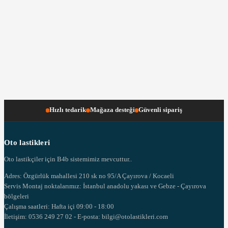
Hızlı tedarik
Mağaza desteği
Güvenli sipariş
Oto lastikleri
Oto lastikçiler için B4b sistemimiz mevcuttur..
Adres: Özgürlük mahallesi 210 sk no 95/A Çayırova / Kocaeli
Servis Montaj noktalarımız: İstanbul anadolu yakası ve Gebze - Çayırova
bölgeleri
Çalışma saatleri: Hafta içi 09:00 - 18:00
İletişim: 0536 249 27 02 - E-posta: bilgi@otolastikleri.com