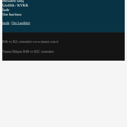
Mesafeli satış
Gizlilik / KVKK
İade
Site haritası
lastik
|
Oto Lastikleri
B4b ve B2c sistemleri www.timnet.com.tr
Timnet Bilişim B4B ve B2C sistemleri