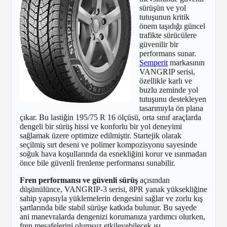
sürüşün ve yol
tutuşunun kritik
önem taşıdığı güncel
trafikte sürücülere
güvenilir bir
performans sunar.
Semperit
markasının
VANGRIP serisi,
özellikle karlı ve
buzlu zeminde yol
tutuşunu destekleyen
tasarımıyla ön plana
çıkar. Bu lastiğin 195/75 R 16 ölçüsü, orta sınıf araçlarda
dengeli bir sürüş hissi ve konforlu bir yol deneyimi
sağlamak üzere optimize edilmiştir. Startejik olarak
seçilmiş sırt deseni ve polimer kompozisyonu sayesinde
soğuk hava koşullarında da esnekliğini korur ve ısınmadan
önce bile güvenli frenleme performansı sunabilir.
Fren performansı ve güvenli sürüş
açısından
düşünülünce, VANGRIP-3 serisi, 8PR yanak yüksekliğine
sahip yapısıyla yüklemelerin dengesini sağlar ve zorlu kış
şartlarında bile stabil sürüşe katkıda bulunur. Bu sayede
ani manevralarda dengenizi korumanıza yardımcı olurken,
fren mesafelerini olumsuz etkileyebilecek ısı