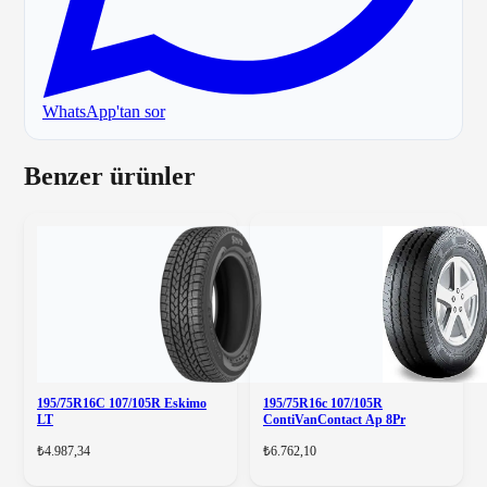
WhatsApp'tan sor
Benzer ürünler
195/75R16C 107/105R Eskimo
195/75R16c 107/105R
LT
ContiVanContact Ap 8Pr
₺4.987,34
₺6.762,10