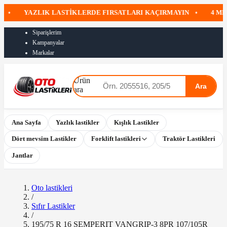
YAZLIK LASTIKLERDE FIRSATLARI KAÇIRMAYIN
•
4 MEVSI
Siparişlerim
Kampanyalar
Markalar
Ürün
Ara
ara
Ana Sayfa
Yazlık lastikler
Kışlık Lastikler
Dört mevsim Lastikler
Forklift lastikleri
Traktör Lastikleri
Jantlar
Oto lastikleri
/
Sıfır Lastikler
/
195/75 R 16 SEMPERIT VANGRIP-3 8PR 107/105R