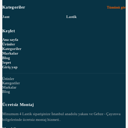
Kategoriler
Tümünü gör
Jant
Lastik
Keşfet
Ana sayfa
Ürünler
Kategoriler
Markalar
Blog
Sepet
Giriş yap
Ürünler
Kategoriler
Markalar
Blog
Ücretsiz Montaj
Minumum 4 Lastik siparişinize İstanbul anadolu yakası ve Gebze - Çayırova
bölgelerinde ücretsiz montaj hizmeti..