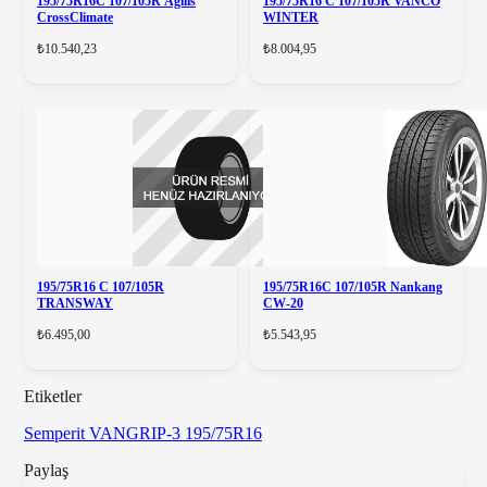
195/75R16C 107/105R Agilis
195/75R16 C 107/105R VANCO
CrossClimate
WINTER
₺10.540,23
₺8.004,95
195/75R16 C 107/105R
195/75R16C 107/105R Nankang
TRANSWAY
CW-20
₺6.495,00
₺5.543,95
Etiketler
Semperit
VANGRIP-3
195/75R16
Paylaş