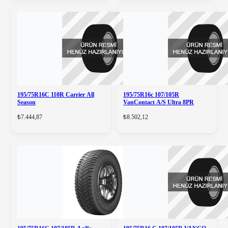
195/75R16C 110R Carrier All
195/75R16c 107/105R
Season
VanContact A/S Ultra 8PR
₺7.444,87
₺8.502,12