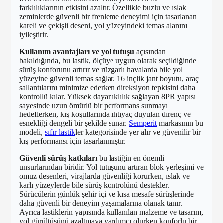
farklılıklarının etkisini azaltır. Özellikle buzlu ve ıslak
zeminlerde güvenli bir frenleme deneyimi için tasarlanan
kareli ve çekişli deseni, yol yüzeyindeki temas alanını
iyileştirir.
Kullanım avantajları ve yol tutuşu
açısından
bakıldığında, bu lastik, ölçüye uygun olarak seçildiğinde
sürüş konforunu artırır ve rüzgarlı havalarda bile yol
yüzeyine güvenli temas sağlar. 16 inçlik jant boyutu, araç
sallantılarını minimize ederken direksiyon tepkisini daha
kontrollü kılar. Yüksek dayanıklılık sağlayan 8PR yapısı
sayesinde uzun ömürlü bir performans sunmayı
hedeflerken, kış koşullarında ihtiyaç duyulan direnç ve
esnekliği dengeli bir şekilde sunar.
Semperit
markasının bu
modeli,
sıfır lastik
ler kategorisinde yer alır ve güvenilir bir
kış performansı için tasarlanmıştır.
Güvenli sürüş katkıları
bu lastiğin en önemli
unsurlarından biridir. Yol tutuşunu artıran blok yerleşimi ve
omuz desenleri, virajlarda güvenliği korurken, ıslak ve
karlı yüzeylerde bile sürüş kontrolünü destekler.
Sürücülerin günlük şehir içi ve kısa mesafe sürüşlerinde
daha güvenli bir deneyim yaşamalarına olanak tanır.
Ayrıca lastiklerin yapısında kullanılan malzeme ve tasarım,
yol gürültüsünü azaltmaya yardımcı olurken konforlu bir