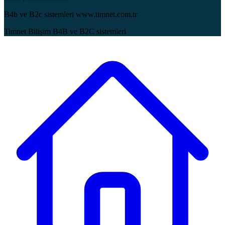
B4b ve B2c sistemleri www.timnet.com.tr
Timnet Bilişim B4B ve B2C sistemleri