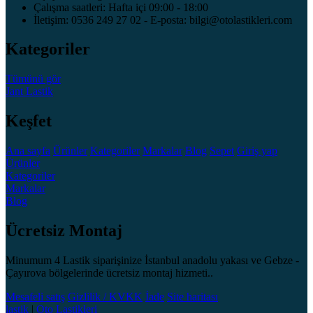
Çalışma saatleri: Hafta içi 09:00 - 18:00
İletişim: 0536 249 27 02 - E-posta: bilgi@otolastikleri.com
Kategoriler
Tümünü gör
Jant
Lastik
Keşfet
Ana sayfa
Ürünler
Kategoriler
Markalar
Blog
Sepet
Giriş yap
Ürünler
Kategoriler
Markalar
Blog
Ücretsiz Montaj
Minumum 4 Lastik siparişinize İstanbul anadolu yakası ve Gebze -
Çayırova bölgelerinde ücretsiz montaj hizmeti..
Mesafeli satış
Gizlilik / KVKK
İade
Site haritası
lastik
|
Oto Lastikleri