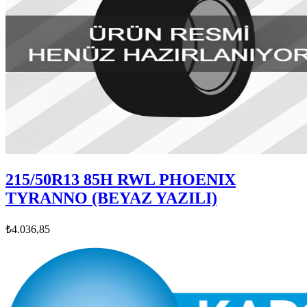
215/50R13 85H RWL PHOENIX
TYRANNO (BEYAZ YAZILI)
₺4.036,85