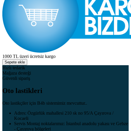
1000 TL üzeri ücretsiz kargo
Sepete ekle
Hızlı tedarik
Mağaza desteği
Güvenli sipariş
Oto lastikleri
Oto lastikçiler için B4b sistemimiz mevcuttur..
Adres: Özgürlük mahallesi 210 sk no 95/A Çayırova /
Kocaeli
Servis Montaj noktalarımız: İstanbul anadolu yakası ve Gebze
- Çayırova bölgeleri