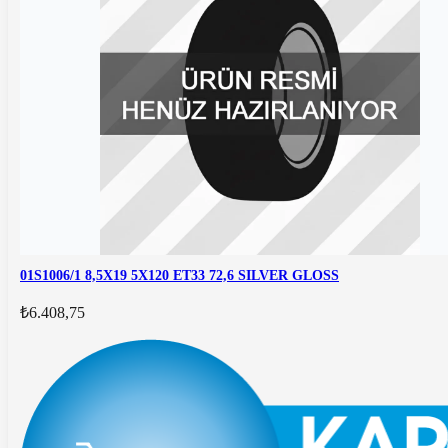
01S1006/1 8,5X19 5X120 ET33 72,6 SILVER GLOSS
₺6.408,75