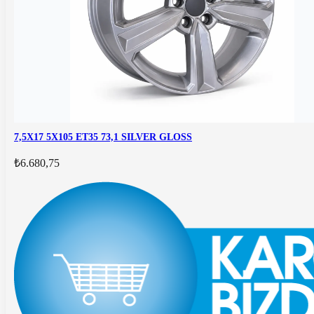
7,5X17 5X105 ET35 73,1 SILVER GLOSS
₺6.680,75