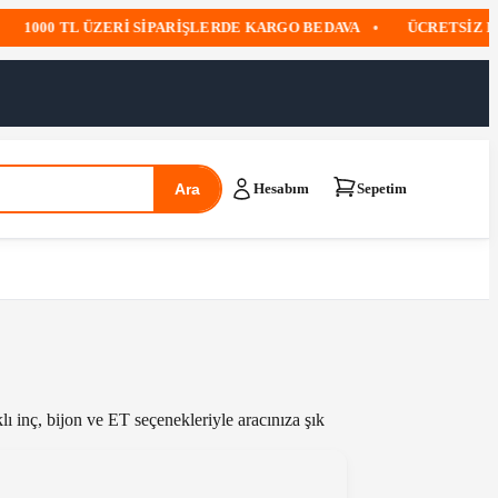
000 TL ÜZERI SIPARIŞLERDE KARGO BEDAVA
•
ÜCRETSIZ KARGO
Ara
Hesabım
Sepetim
klı inç, bijon ve ET seçenekleriyle aracınıza şık