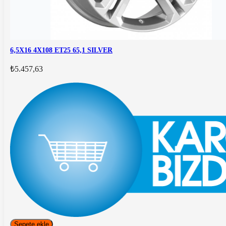
6,5X16 4X108 ET25 65,1 SILVER
₺5.457,63
Sepete ekle