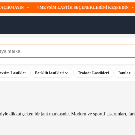
RMAYIN
•
4 MEVSIM LASTIK SEÇENEKLERINI KEŞFEDIN
•
1
evsim Lastikler
Forklift lastikleri
Traktör Lastikleri
Jantlar
eriyle dikkat çeken bir jant markasıdır. Modern ve sportif tasarımları, far