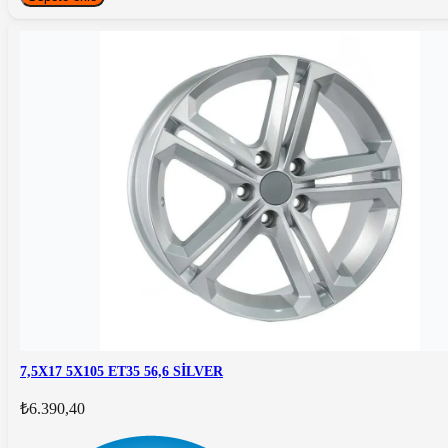
7,5X17 5X105 ET35 56,6 SİLVER
₺6.390,40