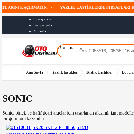
RINI KAÇIRMAYIN.
•
YAZLIK LASTIKLERDE FIRSATLARI KAÇI
Siparişlerim
Kampanyalar
Markalar
Ürün ara
Ana Sayfa
Yazlık lastikler
Kışlık Lastikler
Dört m
SONIC
Sonic, binek ve hafif ticari araçlar için tasarlanan alaşımlı jant modell
bir görünüm kazandırır.