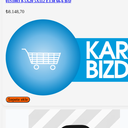
01S1003 8,5X20 5X112 ET38 66,6 B/D
₺8.148,70
Sepete ekle