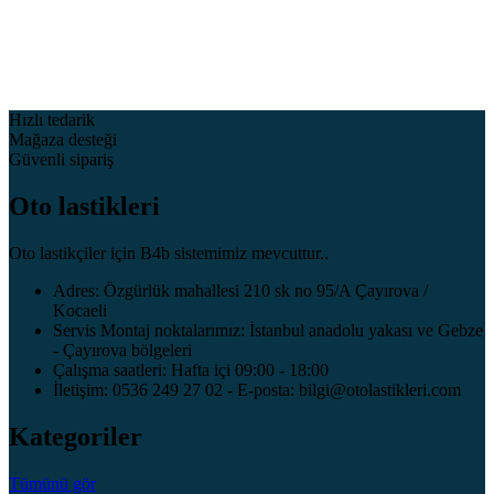
Hızlı tedarik
Mağaza desteği
Güvenli sipariş
Oto lastikleri
Oto lastikçiler için B4b sistemimiz mevcuttur..
Adres: Özgürlük mahallesi 210 sk no 95/A Çayırova /
Kocaeli
Servis Montaj noktalarımız: İstanbul anadolu yakası ve Gebze
- Çayırova bölgeleri
Çalışma saatleri: Hafta içi 09:00 - 18:00
İletişim: 0536 249 27 02 - E-posta: bilgi@otolastikleri.com
Kategoriler
Tümünü gör