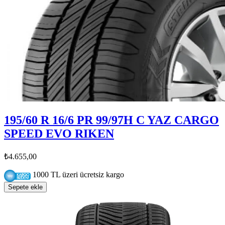
195/60 R 16/6 PR 99/97H C YAZ CARGO
SPEED EVO RIKEN
₺4.655,00
1000 TL üzeri ücretsiz kargo
Sepete ekle