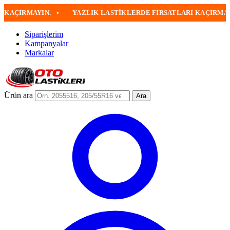
RMAYIN.
•
YAZLIK LASTIKLERDE FIRSATLARI KAÇIRMAYIN
•
Siparişlerim
Kampanyalar
Markalar
Ürün ara
Ara