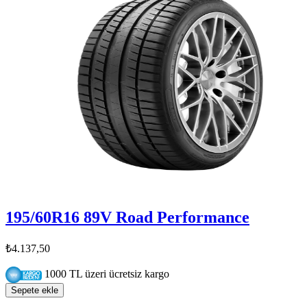
195/60R16 89V Road Performance
₺4.137,50
1000 TL üzeri ücretsiz kargo
Sepete ekle