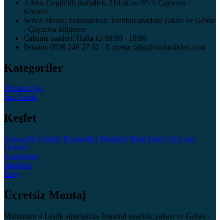
Adres: Özgürlük mahallesi 210 sk no 95/A Çayırova /
Kocaeli
Servis Montaj noktalarımız: İstanbul anadolu yakası ve Gebze
- Çayırova bölgeleri
Çalışma saatleri: Hafta içi 09:00 - 18:00
İletişim: 0536 249 27 02 - E-posta: bilgi@otolastikleri.com
Kategoriler
Tümünü gör
Jant
Lastik
Keşfet
Ana sayfa
Ürünler
Kategoriler
Markalar
Blog
Sepet
Giriş yap
Ürünler
Kategoriler
Markalar
Blog
Ücretsiz Montaj
Minumum 4 Lastik siparişinize İstanbul anadolu yakası ve Gebze -