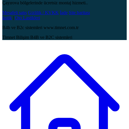
Çayırova bölgelerinde ücretsiz montaj hizmeti..
Mesafeli satış
Gizlilik / KVKK
İade
Site haritası
lastik
|
Oto Lastikleri
B4b ve B2c sistemleri www.timnet.com.tr
Timnet Bilişim B4B ve B2C sistemleri