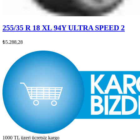
255/35 R 18 XL 94Y ULTRA SPEED 2
₺5.288,28
1000 TL üzeri ücretsiz kargo