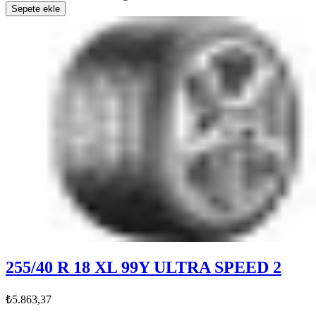
Sepete ekle
255/40 R 18 XL 99Y ULTRA SPEED 2
₺5.863,37