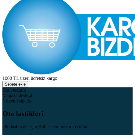
1000 TL üzeri ücretsiz kargo
Sepete ekle
Hızlı tedarik
Mağaza desteği
Güvenli sipariş
Oto lastikleri
Oto lastikçiler için B4b sistemimiz mevcuttur..