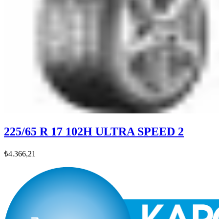
225/65 R 17 102H ULTRA SPEED 2
₺4.366,21