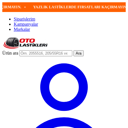
YIN.
•
YAZLIK LASTIKLERDE FIRSATLARI KAÇIRMAYIN
•
Siparişlerim
Kampanyalar
Markalar
Ürün ara
Ara