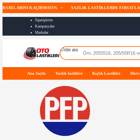
IRSATLARINI KAÇIRMAYIN.
•
YAZLIK LASTIKLERDE FIRSATLA
Siparişlerim
Kampanyalar
Markalar
Ürün ara
Ana Sayfa
Yazlık lastikler
Kışlık Lastikler
Dört 