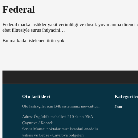
Federal
Federal marka lastikler yakit verimliligi ve dusuk yuvarlanma direnc
ebat filtresiyle surus ihtiyacini…
Bu markada listelenen ürün yok.
Oto lastikleri
Kategorile
Oto lastikçiler için B4b sistemimiz mevcuttur..
Jant
Adres: Özgürlük mahallesi 210 sk no 95/A
Çayırova / Kocaeli
Servis Montaj noktalarımız: İstanbul anadolu
yakası ve Gebze - Çayırova bölgeleri