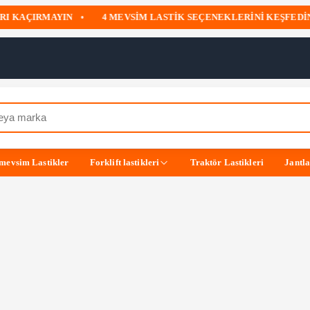
RI KAÇIRMAYIN
•
4 MEVSIM LASTIK SEÇENEKLERINI KEŞFEDIN
mevsim Lastikler
Forklift lastikleri
Traktör Lastikleri
Jantl