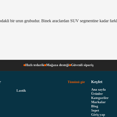
i odakli bir urun grubudur. Binek araclardan SUV segmentine kadar fark
Hızlı tedarik
Mağaza desteği
Güvenli sipariş
r
Keşfet
Tümünü gör
Ana sayfa
Lastik
Ürünler
Kategoriler
Markalar
Blog
Sepet
Giriş yap