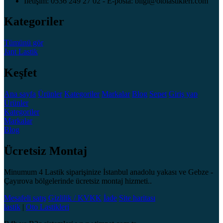
İletişim: 0536 249 27 02 - E-posta: bilgi@otolastikleri.com
Kategoriler
Tümünü gör
Jant
Lastik
Keşfet
Ana sayfa
Ürünler
Kategoriler
Markalar
Blog
Sepet
Giriş yap
Ürünler
Kategoriler
Markalar
Blog
Ücretsiz Montaj
Minumum 4 Lastik siparişinize İstanbul anadolu yakası ve Gebze -
Çayırova bölgelerinde ücretsiz montaj hizmeti..
Mesafeli satış
Gizlilik / KVKK
İade
Site haritası
lastik
|
Oto Lastikleri