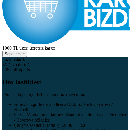
1000 TL üzeri ücretsiz kargo
Sepete ekle
Hızlı tedarik
Mağaza desteği
Güvenli sipariş
Oto lastikleri
Oto lastikçiler için B4b sistemimiz mevcuttur..
Adres: Özgürlük mahallesi 210 sk no 95/A Çayırova /
Kocaeli
Servis Montaj noktalarımız: İstanbul anadolu yakası ve Gebze
- Çayırova bölgeleri
Çalışma saatleri: Hafta içi 09:00 - 18:00