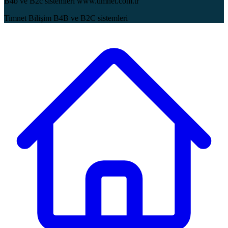
B4b ve B2c sistemleri www.timnet.com.tr
Timnet Bilişim B4B ve B2C sistemleri