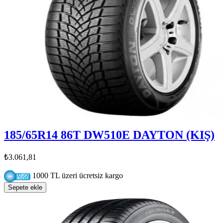
185/65R14 86T DW510E DAYTON (KIŞ)
₺3.061,81
1000 TL üzeri ücretsiz kargo
Sepete ekle