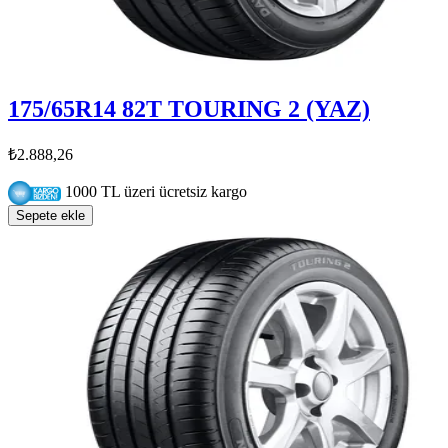
175/65R14 82T TOURING 2 (YAZ)
₺2.888,26
1000 TL üzeri ücretsiz kargo
Sepete ekle