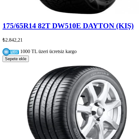
175/65R14 82T DW510E DAYTON (KIŞ)
₺2.842,21
1000 TL üzeri ücretsiz kargo
Sepete ekle