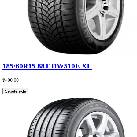
185/60R15 88T DW510E XL
₺400,00
Sepete ekle