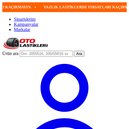
RMAYIN.
•
YAZLIK LASTIKLERDE FIRSATLARI KAÇIRMAYIN
•
Siparişlerim
Kampanyalar
Markalar
Ürün ara
Ara