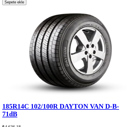
Sepete ekle
185R14C 102/100R DAYTON VAN D-B-
71dB
₺4.636,18