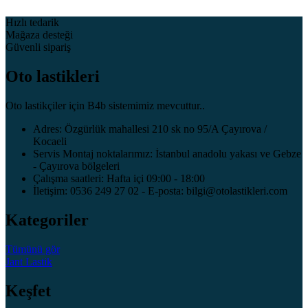
Hızlı tedarik
Mağaza desteği
Güvenli sipariş
Oto lastikleri
Oto lastikçiler için B4b sistemimiz mevcuttur..
Adres: Özgürlük mahallesi 210 sk no 95/A Çayırova /
Kocaeli
Servis Montaj noktalarımız: İstanbul anadolu yakası ve Gebze
- Çayırova bölgeleri
Çalışma saatleri: Hafta içi 09:00 - 18:00
İletişim: 0536 249 27 02 - E-posta: bilgi@otolastikleri.com
Kategoriler
Tümünü gör
Jant
Lastik
Keşfet