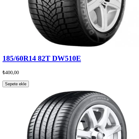
185/60R14 82T DW510E
₺400,00
Sepete ekle