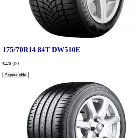
175/70R14 84T DW510E
₺400,00
Sepete ekle