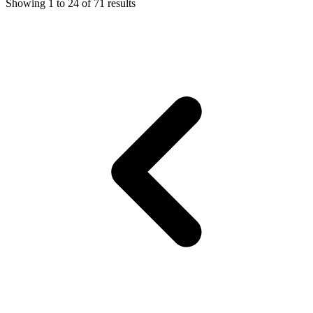
Showing
1
to
24
of
71
results