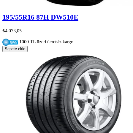
195/55R16 87H DW510E
₺4.073,05
1000 TL üzeri ücretsiz kargo
Sepete ekle