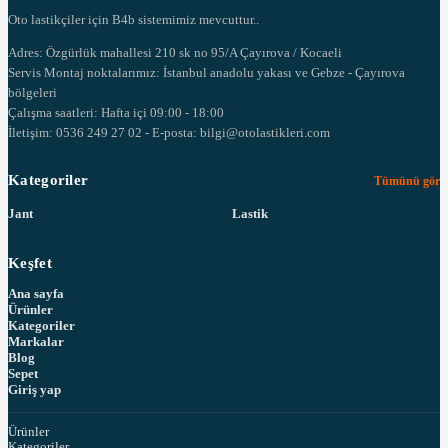
Oto lastikçiler için B4b sistemimiz mevcuttur..
Adres: Özgürlük mahallesi 210 sk no 95/A Çayırova / Kocaeli
Servis Montaj noktalarımız: İstanbul anadolu yakası ve Gebze - Çayırova
bölgeleri
Çalışma saatleri: Hafta içi 09:00 - 18:00
İletişim: 0536 249 27 02 - E-posta: bilgi@otolastikleri.com
Kategoriler
Tümünü gör
Jant
Lastik
Keşfet
Ana sayfa
Ürünler
Kategoriler
Markalar
Blog
Sepet
Giriş yap
Ürünler
Kategoriler