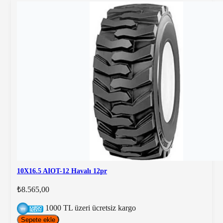
Operatör Konforu ve Sağlığı:
Saatlerce forklift üzerinde
çalışan operatörlerin sarsıntıdan minimum düzeyde
etkilenmesini sağlar, bel ve sırt ağrılarını önleyerek iş
verimliliğini artırır.
Yük Güvenliği:
Özellikle açık alanda taşınan hassas,
kırılgan veya dengesiz yüklerin sarsıntı nedeniyle
devrilmesini veya zarar görmesini engeller.
Makine Ömrünün Uzaması:
Sürekli sarsıntıya maruz
kalan forkliftlerin yürüyen aksamı, aksları ve hidrolik
sistemleri erken yıpranır. Havalı lastikler bu darbeleri
emerek forkliftin bakım maliyetlerini düşürür.
10X16.5 AIOT-12 Havalı 12pr
₺8.565,00
1000 TL üzeri ücretsiz kargo
Sepete ekle