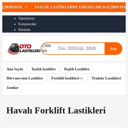
YIN.
•
YAZLIK LASTIKLERDE FIRSATLARI KAÇIRMAYIN
•
4
Siparişlerim
Kampanyalar
Markalar
Ürün
Ara
ara
Ana Sayfa
Yazlık lastikler
Kışlık Lastikler
Dört mevsim Lastikler
Forklift lastikleri
Traktör Lastikleri
Jantlar
Havalı Forklift Lastikleri