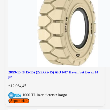
28X9-15 (8.15-15) (225X75-15) AIOT-07 Havalı Set Beyaz 14
pr.
₺12.064,45
1000 TL üzeri ücretsiz kargo
Sepete ekle