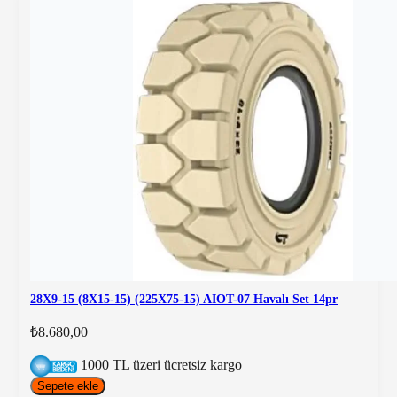
28X9-15 (8X15-15) (225X75-15) AIOT-07 Havalı Set 14pr
₺8.680,00
1000 TL üzeri ücretsiz kargo
Sepete ekle