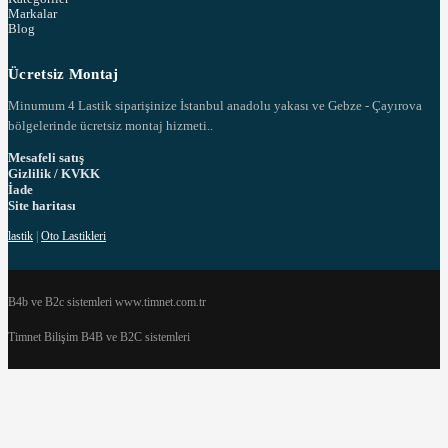
Markalar
Blog
Ücretsiz Montaj
Minumum 4 Lastik siparişinize İstanbul anadolu yakası ve Gebze - Çayırova
bölgelerinde ücretsiz montaj hizmeti..
Mesafeli satış
Gizlilik / KVKK
İade
Site haritası
lastik
|
Oto Lastikleri
B4b ve B2c sistemleri www.timnet.com.tr
Timnet Bilişim B4B ve B2C sistemleri